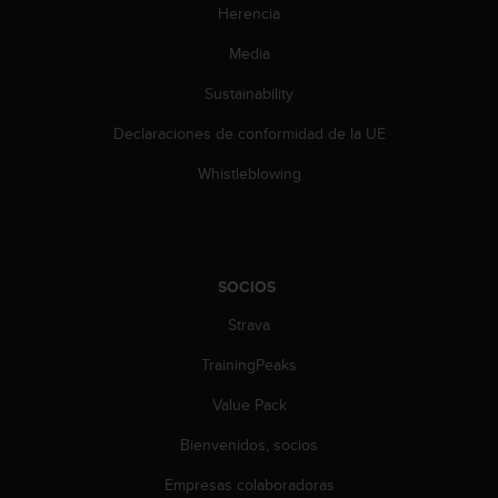
c
Herencia
o
Media
n
t
Sustainability
e
n
Declaraciones de conformidad de la UE
i
d
Whistleblowing
o
w
e
b
(
SOCIOS
W
e
Strava
b
TrainingPeaks
C
o
Value Pack
n
t
Bienvenidos, socios
e
n
Empresas colaboradoras