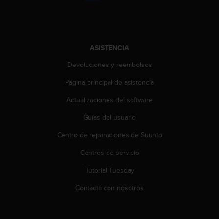
i
o
w
e
b
ASISTENCIA
d
e
Devoluciones y reembolsos
a
c
Página principal de asistencia
u
Actualizaciones del software
e
r
Guías del usuario
d
o
Centro de reparaciones de Suunto
c
o
Centros de servicio
n
l
Tutorial Tuesday
a
Contacta con nosotros
s
P
a
u