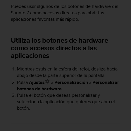
m
Puedes usar algunos de los botones de hardware del
i
s
Suunto 7
como accesos directos para abrir tus
o
aplicaciones favoritas más rápido.
d
e
a
Utiliza los botones de hardware
l
como accesos directos a las
c
a
aplicaciones
n
z
Mientras estás en la esfera del reloj, desliza hacia
a
abajo desde la parte superior de la pantalla.
r
Pulsa
Ajustes
»
Personalización
»
Personalizar
e
l
botones de hardware
.
n
Pulsa el botón que deseas personalizar y
i
selecciona la aplicación que quieres que abra el
v
botón.
e
l
d
e