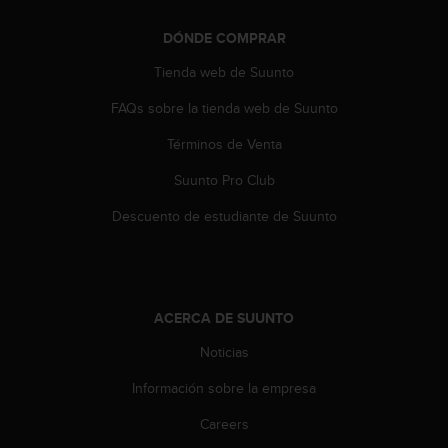
t
a
DÓNDE COMPRAR
s
Tienda web de Suunto
d
e
FAQs sobre la tienda web de Suunto
a
c
Términos de Venta
c
e
Suunto Pro Club
s
Descuento de estudiante de Suunto
i
b
i
l
i
d
ACERCA DE SUUNTO
a
Noticias
d
p
Información sobre la empresa
a
r
Careers
a