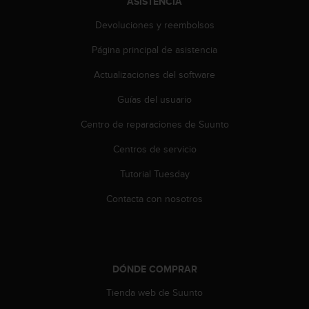
ASISTENCIA
t
Devoluciones y reembolsos
a
s
Página principal de asistencia
d
e
Actualizaciones del software
a
c
Guías del usuario
c
e
Centro de reparaciones de Suunto
s
Centros de servicio
i
b
Tutorial Tuesday
i
l
Contacta con nosotros
i
d
a
d
p
DÓNDE COMPRAR
a
r
Tienda web de Suunto
a