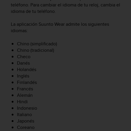
m
teléfono. Para cambiar el idioma de tu reloj, cambia el
i
idioma de tu teléfono.
s
o
d
La aplicación Suunto Wear admite los siguientes
e
idiomas:
a
l
Chino (simplificado)
c
Chino (tradicional)
a
Checo
n
Danés
z
Holandés
a
Inglés
r
Finlandés
e
l
Francés
n
Alemán
i
Hindi
v
Indonesio
e
Italiano
l
Japonés
d
Coreano
e