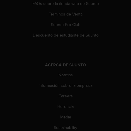
c
FAQs sobre la tienda web de Suunto
o
Términos de Venta
n
t
Suunto Pro Club
e
n
Descuento de estudiante de Suunto
i
d
o
w
e
ACERCA DE SUUNTO
b
(
Noticias
W
e
Información sobre la empresa
b
Careers
C
o
Herencia
n
t
Media
e
n
Sustainability