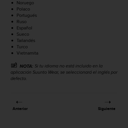
Noruego
c
Polaco
o
Portugués
n
f
Ruso
o
Español
r
Sueco
m
Tailandés
i
Turco
d
Vietnamita
a
d
Si tu idioma no está incluido en la
NOTA:
A
aplicación Suunto Wear, se seleccionará el inglés por
A
e
defecto.
n
e
s
t
e
Anterior
Siguiente
s
i
t