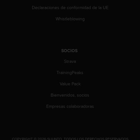
t
A
Declaraciones de conformidad de la UE
c
Whistleblowing
c
e
s
s
i
b
SOCIOS
i
Strava
l
i
TrainingPeaks
t
y
Value Pack
G
u
Bienvenidos, socios
i
Empresas colaboradoras
d
e
l
i
n
e
.
COPYRIGHT © 2026 SUUNTO.
TODOS LOS DERECHOS RESERVADOS.