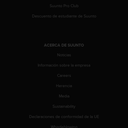
t
Suunto Pro Club
a
Descuento de estudiante de Suunto
s
d
e
a
c
c
ACERCA DE SUUNTO
e
Noticias
s
i
Información sobre la empresa
b
i
Careers
l
i
Herencia
d
Media
a
d
Sustainability
p
a
Declaraciones de conformidad de la UE
r
a
Whistleblowing