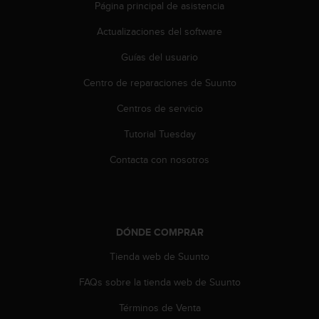
i
Página principal de asistencia
o
Actualizaciones del software
w
e
Guías del usuario
b
d
Centro de reparaciones de Suunto
e
a
Centros de servicio
c
u
Tutorial Tuesday
e
Contacta con nosotros
r
d
o
c
o
n
DÓNDE COMPRAR
l
Tienda web de Suunto
a
s
FAQs sobre la tienda web de Suunto
P
a
Términos de Venta
u