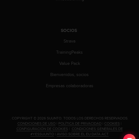
c
o
n
t
e
SOCIOS
n
i
Strava
d
TrainingPeaks
o
w
Value Pack
e
b
Bienvenidos, socios
(
W
Empresas colaboradoras
e
b
C
o
n
.
COPYRIGHT © 2026 SUUNTO.
TODOS LOS DERECHOS RESERVADOS.
t
CONDICIONES DE USO
|
POLÍTICA DE PRIVACIDAD
|
COOKIES
|
e
CONFIGURACIÓN DE COOKIES
|
CONDICIONES GENERALES DE
n
#YESSUUNTO
|
AVISO SOBRE EL EU DATA ACT