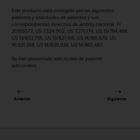
m
i
Este producto está protegido por las siguientes
s
patentes y solicitudes de patentes y sus
o
correspondientes derechos de ámbito nacional: FI
d
20155573, US 7,324,002, US 7,271,774, US 13/794,468,
e
US 13/833,755, US 13/827,418, US 14/195,670, US
a
l
14/331,268, US 14/839,928, US 14/882,487.
c
a
Se han presentado solicitudes de patente
n
adicionales.
z
a
r
e
l
Anterior
Siguiente
n
i
v
e
l
d
e