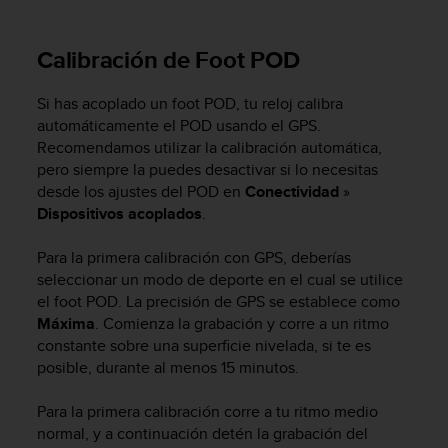
t
A
c
Calibración de Foot POD
c
e
s
Si has acoplado un foot POD, tu reloj calibra
s
automáticamente el POD usando el GPS.
i
Recomendamos utilizar la calibración automática,
b
pero siempre la puedes desactivar si lo necesitas
i
desde los ajustes del POD en
Conectividad
»
l
Dispositivos acoplados
.
i
t
Para la primera calibración con GPS, deberías
y
seleccionar un modo de deporte en el cual se utilice
G
el foot POD. La precisión de GPS se establece como
u
i
Máxima
. Comienza la grabación y corre a un ritmo
d
constante sobre una superficie nivelada, si te es
e
posible, durante al menos 15 minutos.
l
i
Para la primera calibración corre a tu ritmo medio
n
normal, y a continuación detén la grabación del
e