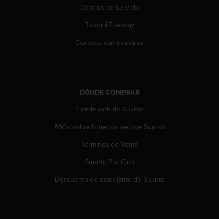
n
Centros de servicio
t
o
Tutorial Tuesday
d
Contacta con nosotros
e
S
e
r
v
DÓNDE COMPRAR
i
c
Tienda web de Suunto
i
o
FAQs sobre la tienda web de Suunto
a
l
Términos de Venta
C
l
Suunto Pro Club
i
Descuento de estudiante de Suunto
e
n
t
e