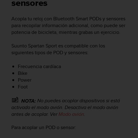
m
sensores
i
s
Acopla tu reloj con Bluetooth Smart PODs y sensores
o
para recopilar información adicional, como puede ser
d
e
potencia de bicicleta, mientras grabas un ejercicio.
a
l
Suunto Spartan Sport
es compatible con los
c
siguientes tipos de POD y sensores:
a
n
Frecuencia cardíaca
z
Bike
a
Power
r
Foot
e
l
n
No puedes acoplar dispositivos si está
NOTA:
i
activado el modo avión. Desactiva el modo avión
v
antes de acoplar. Ver
Modo avión
.
e
l
Para acoplar un POD o sensor:
d
e