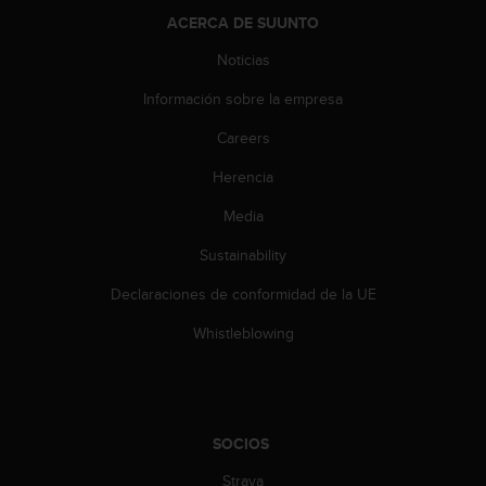
e
ACERCA DE SUUNTO
n
E
Noticias
E
.
Información sobre la empresa
U
Careers
U
.
Herencia
e
Media
n
e
Sustainability
l
+
Declaraciones de conformidad de la UE
1
8
Whistleblowing
5
5
2
5
8
SOCIOS
0
9
Strava