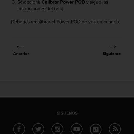
Selecciona
Calibrar Power POD
y sigue las
d
e
instrucciones del reloj.
a
c
Deberías recalibrar el Power POD de vez en cuando.
c
e
s
i
b
Anterior
Siguiente
i
l
i
d
a
d
.
P
o
n
SÍGUENOS
t
e
e
n