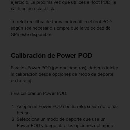
ejercicio. La próxima vez que utilices el foot POD, la
s
calibración estará lista.
,
W
Tu reloj recalibra de forma automática el foot POD
C
A
según sea necesario siempre que la velocidad de
G
GPS esté disponible.
)
2
.
Calibración de Power POD
0
y
Para los Power POD (potenciómetros), deberás iniciar
o
t
la calibración desde opciones de modo de deporte
r
en tu reloj.
a
s
Para calibrar un Power POD:
n
o
Acopla un Power POD con tu reloj si aún no lo has
r
hecho.
m
Selecciona un modo de deporte que use un
a
Power POD y luego abre las opciones del modo.
s