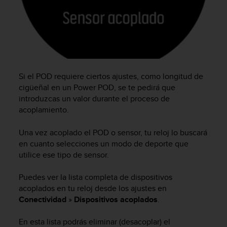
t
a
s
d
e
a
c
Si el POD requiere ciertos ajustes, como longitud de
c
cigüeñal en un Power POD, se te pedirá que
e
introduzcas un valor durante el proceso de
s
acoplamiento.
i
b
i
Una vez acoplado el POD o sensor, tu reloj lo buscará
l
en cuanto selecciones un modo de deporte que
i
utilice ese tipo de sensor.
d
a
Puedes ver la lista completa de dispositivos
d
acoplados en tu reloj desde los ajustes en
p
Conectividad
»
Dispositivos acoplados
.
a
r
En esta lista podrás eliminar (desacoplar) el
a