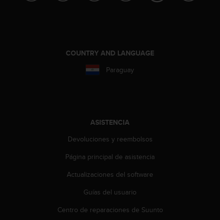
c
o
n
t
a
COUNTRY AND LANGUAGE
c
t
Paraguay
o
c
o
n
e
ASISTENCIA
l
d
Devoluciones y reembolsos
e
p
Página principal de asistencia
a
Actualizaciones del software
r
t
Guías del usuario
a
m
Centro de reparaciones de Suunto
e