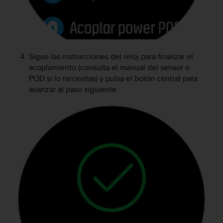
i
o
w
e
b
d
Sigue las instrucciones del reloj para finalizar el
e
acoplamiento (consulta el manual del sensor o
a
POD si lo necesitas) y pulsa el botón central para
c
avanzar al paso siguiente.
u
e
r
d
o
c
o
n
l
a
s
P
a
u