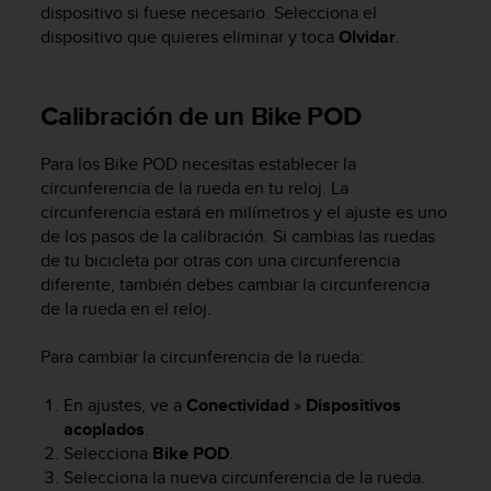
c
dispositivo si fuese necesario. Selecciona el
o
dispositivo que quieres eliminar y toca
Olvidar
.
n
t
e
Calibración de un Bike POD
n
i
Para los Bike POD necesitas establecer la
d
o
circunferencia de la rueda en tu reloj. La
w
circunferencia estará en milímetros y el ajuste es uno
e
de los pasos de la calibración. Si cambias las ruedas
b
de tu bicicleta por otras con una circunferencia
(
diferente, también debes cambiar la circunferencia
W
de la rueda en el reloj.
e
b
Para cambiar la circunferencia de la rueda:
C
o
En ajustes, ve a
Conectividad
»
Dispositivos
n
t
acoplados
.
e
Selecciona
Bike POD
.
n
Selecciona la nueva circunferencia de la rueda.