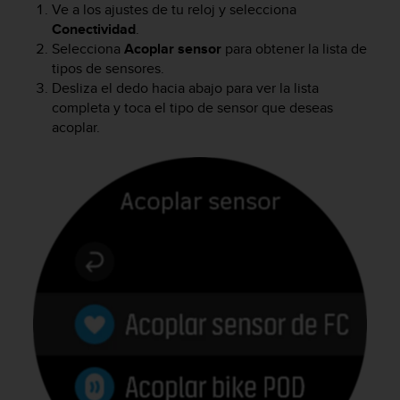
Ve a los ajustes de tu reloj y selecciona
c
Conectividad
.
o
Selecciona
Acoplar sensor
para obtener la lista de
n
f
tipos de sensores.
o
Desliza el dedo hacia abajo para ver la lista
r
completa y toca el tipo de sensor que deseas
m
acoplar.
i
d
a
d
A
A
e
n
e
s
t
e
s
i
t