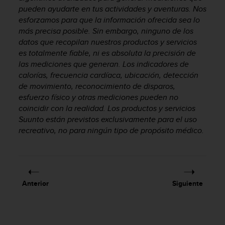
pueden ayudarte en tus actividades y aventuras. Nos
t
a
esforzamos para que la información ofrecida sea lo
s
más precisa posible. Sin embargo, ninguno de los
d
datos que recopilan nuestros productos y servicios
e
es totalmente fiable, ni es absoluta la precisión de
a
las mediciones que generan. Los indicadores de
c
calorías, frecuencia cardíaca, ubicación, detección
c
de movimiento, reconocimiento de disparos,
e
esfuerzo físico y otras mediciones pueden no
s
coincidir con la realidad. Los productos y servicios
i
Suunto están previstos exclusivamente para el uso
b
i
recreativo, no para ningún tipo de propósito médico.
l
i
d
a
d
Anterior
Siguiente
p
a
r
a