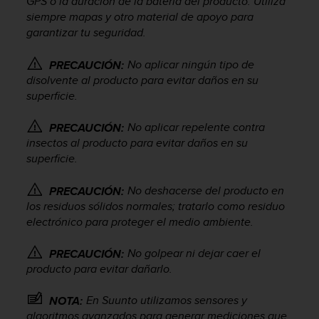
GPS o la duración de la batería del producto. Utiliza
i
siempre mapas y otro material de apoyo para
o
garantizar tu seguridad.
w
e
b
No aplicar ningún tipo de
PRECAUCIÓN:
d
disolvente al producto para evitar daños en su
e
superficie.
a
c
No aplicar repelente contra
PRECAUCIÓN:
u
insectos al producto para evitar daños en su
e
superficie.
r
d
o
No deshacerse del producto en
PRECAUCIÓN:
c
los residuos sólidos normales; tratarlo como residuo
o
electrónico para proteger el medio ambiente.
n
l
No golpear ni dejar caer el
PRECAUCIÓN:
a
producto para evitar dañarlo.
s
P
En Suunto utilizamos sensores y
NOTA:
a
algoritmos avanzados para generar mediciones que
u