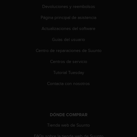
t
A
Devoluciones y reembolsos
c
Página principal de asistencia
c
e
Actualizaciones del software
s
s
Guías del usuario
i
b
Centro de reparaciones de Suunto
i
l
Centros de servicio
i
Tutorial Tuesday
t
y
Contacta con nosotros
G
u
i
d
e
DÓNDE COMPRAR
l
i
Tienda web de Suunto
n
e
FAQs sobre la tienda web de Suunto