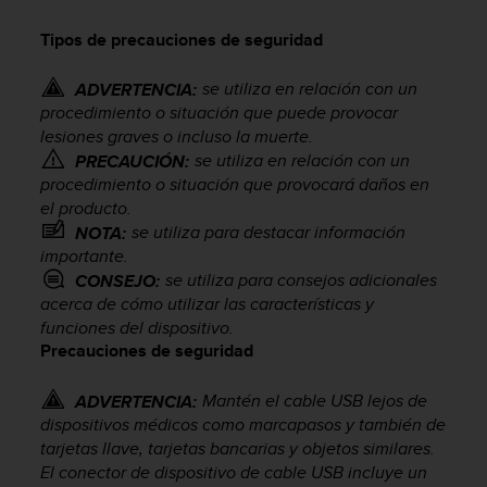
m
i
Tipos de precauciones de seguridad
s
o
se utiliza en relación con un
d
ADVERTENCIA:
e
procedimiento o situación que puede provocar
a
lesiones graves o incluso la muerte.
l
se utiliza en relación con un
PRECAUCIÓN:
c
procedimiento o situación que provocará daños en
a
el producto.
n
se utiliza para destacar información
NOTA:
z
importante.
a
se utiliza para consejos adicionales
CONSEJO:
r
acerca de cómo utilizar las características y
e
funciones del dispositivo.
l
n
Precauciones de seguridad
i
v
Mantén el cable USB lejos de
ADVERTENCIA:
e
dispositivos médicos como marcapasos y también de
l
tarjetas llave, tarjetas bancarias y objetos similares.
d
El conector de dispositivo de cable USB incluye un
e