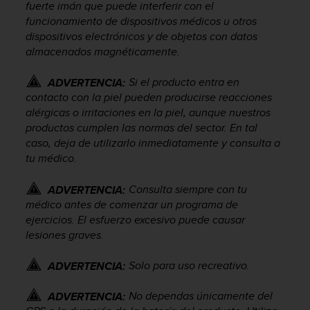
fuerte imán que puede interferir con el
c
funcionamiento de dispositivos médicos u otros
o
dispositivos electrónicos y de objetos con datos
n
almacenados magnéticamente.
f
o
r
Si el producto entra en
ADVERTENCIA:
m
contacto con la piel pueden producirse reacciones
i
alérgicas o irritaciones en la piel, aunque nuestros
d
productos cumplen las normas del sector. En tal
a
caso, deja de utilizarlo inmediatamente y consulta a
d
tu médico.
A
A
Consulta siempre con tu
ADVERTENCIA:
e
n
médico antes de comenzar un programa de
e
ejercicios. El esfuerzo excesivo puede causar
s
lesiones graves.
t
e
Solo para uso recreativo.
ADVERTENCIA:
s
i
No dependas únicamente del
ADVERTENCIA:
t