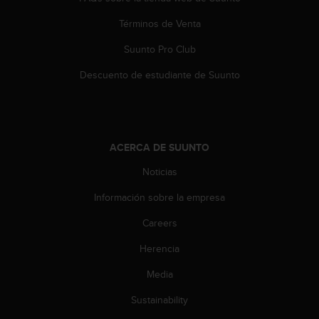
s
,
Términos de Venta
W
Suunto Pro Club
C
A
Descuento de estudiante de Suunto
G
)
2
.
0
ACERCA DE SUUNTO
y
o
Noticias
t
r
Información sobre la empresa
a
s
Careers
n
Herencia
o
r
Media
m
a
Sustainability
s