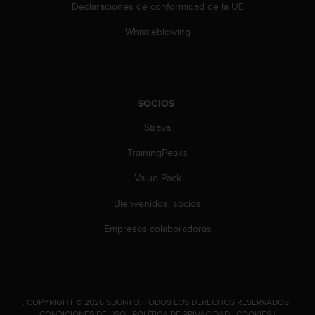
d
Declaraciones de conformidad de la UE
e
a
Whistleblowing
c
c
e
s
i
SOCIOS
b
Strava
i
l
TrainingPeaks
i
d
Value Pack
a
d
Bienvenidos, socios
.
P
Empresas colaboradoras
o
n
t
e
e
.
COPYRIGHT © 2026 SUUNTO.
TODOS LOS DERECHOS RESERVADOS.
n
CONDICIONES DE USO
|
POLÍTICA DE PRIVACIDAD
|
COOKIES
|