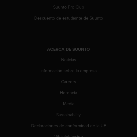
s
Suunto Pro Club
,
W
Descuento de estudiante de Suunto
C
A
G
)
2
ACERCA DE SUUNTO
.
0
Noticias
y
Información sobre la empresa
o
t
Careers
r
a
Herencia
s
n
Media
o
r
Sustainability
m
Declaraciones de conformidad de la UE
a
s
Whistleblowing