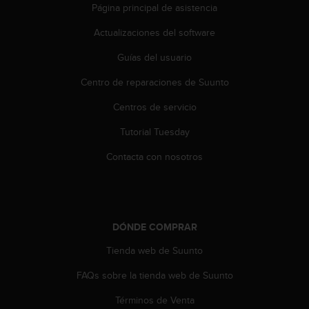
t
Página principal de asistencia
A
c
Actualizaciones del software
c
e
Guías del usuario
s
Centro de reparaciones de Suunto
s
i
Centros de servicio
b
i
Tutorial Tuesday
l
i
Contacta con nosotros
t
y
G
u
i
DÓNDE COMPRAR
d
e
Tienda web de Suunto
l
FAQs sobre la tienda web de Suunto
i
n
Términos de Venta
e