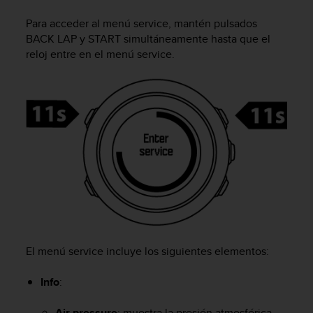
m
i
Para acceder al menú service, mantén pulsados
s
BACK LAP
y
START
simultáneamente hasta que el
o
reloj entre en el menú service.
d
e
a
l
c
a
n
z
a
r
e
l
n
i
El menú service incluye los siguientes elementos:
v
e
l
Info
:
d
e
Air pressure
: muestra la presión atmosférica