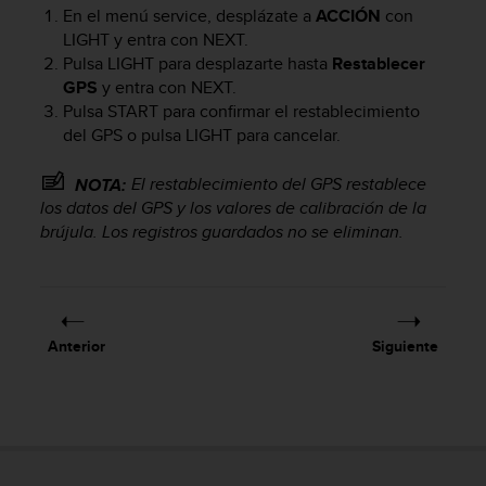
En el menú service, desplázate a
ACCIÓN
con
t
LIGHT
y entra con
NEXT
.
a
s
Pulsa
LIGHT
para desplazarte hasta
Restablecer
d
GPS
y entra con
NEXT
.
e
Pulsa
START
para confirmar el restablecimiento
a
del GPS o pulsa
LIGHT
para cancelar.
c
c
El restablecimiento del GPS restablece
NOTA:
e
los datos del GPS y los valores de calibración de la
s
brújula. Los registros guardados no se eliminan.
i
b
i
l
i
d
Anterior
Siguiente
a
d
p
a
r
a