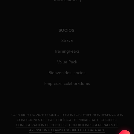
d
e
a
c
c
SOCIOS
e
s
Strava
i
b
TrainingPeaks
i
l
Value Pack
i
Bienvenidos, socios
d
a
Empresas colaboradoras
d
.
P
o
n
t
.
COPYRIGHT © 2026 SUUNTO.
TODOS LOS DERECHOS RESERVADOS.
CONDICIONES DE USO
|
POLÍTICA DE PRIVACIDAD
|
COOKIES
|
e
CONFIGURACIÓN DE COOKIES
|
CONDICIONES GENERALES DE
e
#YESSUUNTO
|
AVISO SOBRE EL EU DATA ACT
n