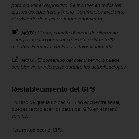
i
para activar el dispositivo. Se mantienen todos los
o
ajustes excepto hora y fecha. Confírmalos mediante
w
el asistente de puesta en funcionamiento.
e
b
El reloj cambia al modo de ahorro de
NOTA:
d
e
energía cuando permanece estático durante 10
a
minutos. El reloj se vuelve a activar al moverlo.
c
u
El contenido del menú servicio puede
NOTA:
e
cambiar sin previo aviso durante las actualizaciones.
r
d
o
Restablecimiento del GPS
c
o
n
En caso de que la unidad GPS no encuentre señal,
l
puedes restablecer los datos del GPS en el menú
a
service.
s
P
Para restablecer el GPS:
a
u