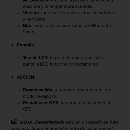
c
absoluta y la temperatura actuales.
o
Versión
: muestra la versión actual de software
n
y hardware.
f
BLE
: muestra la versión actual de Bluetooth
o
Smart.
r
m
Pantalla
:
i
d
a
Test de LCD
: te permite comprobar si la
d
pantalla LCD funciona correctamente.
A
A
ACCIÓN
:
e
n
Desactivación
: te permite poner el reloj en
e
modo de reposo.
s
Restablecer GPS
: te permite restablecer el
t
e
GPS.
s
i
Desactivación
está en un estado de bajo
NOTA:
t
consumo. Sigue el procedimiento de inicio normal