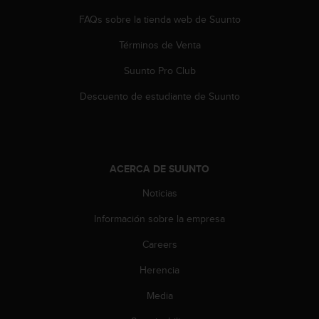
e
n
FAQs sobre la tienda web de Suunto
E
E
Términos de Venta
.
Suunto Pro Club
U
Descuento de estudiante de Suunto
U
.
e
n
e
ACERCA DE SUUNTO
l
+
Noticias
1
8
Información sobre la empresa
5
5
Careers
2
Herencia
5
8
Media
0
9