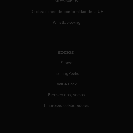
Sustainability
0
0
Declaraciones de conformidad de la UE
(
l
Whistleblowing
l
a
m
a
d
SOCIOS
a
Strava
g
r
TrainingPeaks
a
t
Value Pack
u
i
Bienvenidos, socios
t
a
Empresas colaboradoras
)
s
i
t