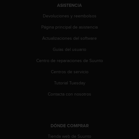
n
ASISTENCIA
t
o
Devoluciones y reembolsos
d
Página principal de asistencia
e
S
Actualizaciones del software
e
r
Guías del usuario
v
i
Centro de reparaciones de Suunto
c
i
Centros de servicio
o
Tutorial Tuesday
a
l
Contacta con nosotros
C
l
i
e
n
DÓNDE COMPRAR
t
e
Tienda web de Suunto