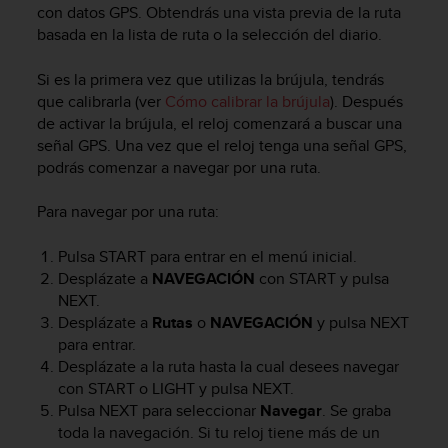
con datos GPS. Obtendrás una vista previa de la ruta
c
o
basada en la lista de ruta o la selección del diario.
n
f
Si es la primera vez que utilizas la brújula, tendrás
o
que calibrarla (ver
Cómo calibrar la brújula
). Después
r
de activar la brújula, el reloj comenzará a buscar una
m
señal GPS. Una vez que el reloj tenga una señal GPS,
i
podrás comenzar a navegar por una ruta.
d
a
Para navegar por una ruta:
d
A
A
Pulsa
START
para entrar en el menú inicial.
e
Desplázate a
NAVEGACIÓN
con
START
y pulsa
n
NEXT
.
e
Desplázate a
Rutas
o
NAVEGACIÓN
y pulsa
NEXT
s
para entrar.
t
Desplázate a la ruta hasta la cual desees navegar
e
con
START
o
LIGHT
y pulsa
NEXT
.
s
Pulsa
NEXT
para seleccionar
Navegar
. Se graba
i
toda la navegación. Si tu reloj tiene más de un
t