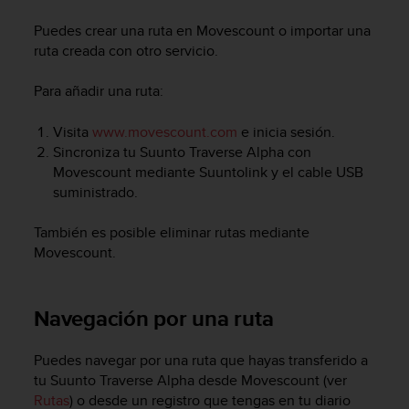
m
i
Puedes crear una ruta en Movescount o importar una
s
ruta creada con otro servicio.
o
d
Para añadir una ruta:
e
a
l
Visita
www.movescount.com
e inicia sesión.
c
Sincroniza tu
Suunto Traverse Alpha
con
a
Movescount mediante Suuntolink y el cable USB
n
suministrado.
z
a
También es posible eliminar rutas mediante
r
Movescount.
e
l
n
i
Navegación por una ruta
v
e
Puedes navegar por una ruta que hayas transferido a
l
tu
Suunto Traverse Alpha
desde Movescount (ver
d
Rutas
) o desde un registro que tengas en tu diario
e