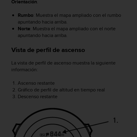
Orientación
.
s
,
Rumbo
: Muestra el mapa ampliado con el rumbo
W
apuntando hacia arriba.
C
Norte
: Muestra el mapa ampliado con el norte
A
G
apuntando hacia arriba.
)
2
Vista de perfil de ascenso
.
0
La vista de perfil de ascenso muestra la siguiente
y
información:
o
t
Ascenso restante
r
Gráfico de perfil de altitud en tiempo real
a
s
Descenso restante
n
o
r
m
a
s