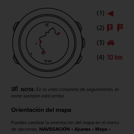
t
A
c
c
e
s
s
i
b
i
l
i
t
y
G
En la vista completa de seguimiento, el
NOTA:
u
norte siempre está arriba.
i
d
e
Orientación del mapa
l
i
Puedes cambiar la orientación del mapa en el menú
n
de opciones:
NAVEGACIÓN
»
Ajustes
»
Mapa
»
e