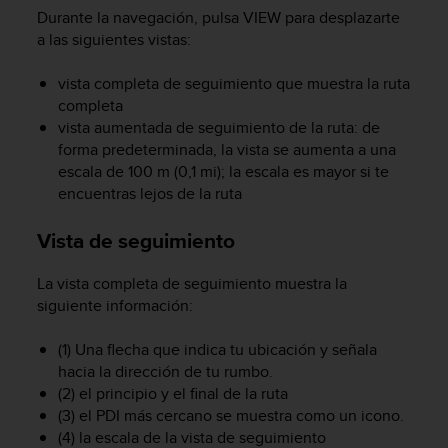
c
Durante la navegación, pulsa
VIEW
para desplazarte
o
a las siguientes vistas:
n
t
vista completa de seguimiento que muestra la ruta
e
completa
n
vista aumentada de seguimiento de la ruta: de
i
forma predeterminada, la vista se aumenta a una
d
o
escala de 100 m (0,1 mi); la escala es mayor si te
w
encuentras lejos de la ruta
e
b
Vista de seguimiento
(
W
La vista completa de seguimiento muestra la
e
siguiente información:
b
C
(1) Una flecha que indica tu ubicación y señala
o
n
hacia la dirección de tu rumbo.
t
(2) el principio y el final de la ruta
e
(3) el PDI más cercano se muestra como un icono.
n
(4) la escala de la vista de seguimiento