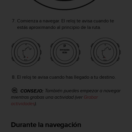
t
a
s
Comienza a navegar. El reloj te avisa cuando te
d
estás aproximando al principio de la ruta.
e
a
c
c
e
s
i
b
i
El reloj te avisa cuando has llegado a tu destino.
l
i
También puedes empezar a navegar
CONSEJO:
d
mientras grabas una actividad (ver
Grabar
a
actividades
).
d
p
a
Durante la navegación
r
a