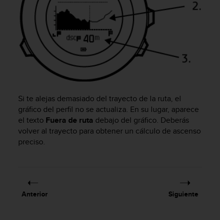
d
e
a
c
c
e
s
i
b
i
Si te alejas demasiado del trayecto de la ruta, el
l
gráfico del perfil no se actualiza. En su lugar, aparece
i
el texto
Fuera de ruta
debajo del gráfico. Deberás
d
a
volver al trayecto para obtener un cálculo de ascenso
d
preciso.
.
P
o
n
t
Anterior
Siguiente
e
e
n