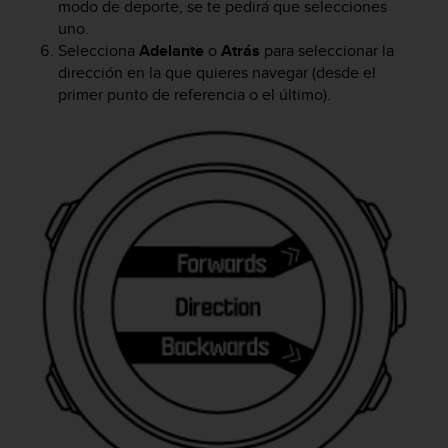
modo de deporte, se te pedirá que selecciones
i
o
uno.
w
Selecciona
Adelante
o
Atrás
para seleccionar la
e
dirección en la que quieres navegar (desde el
b
primer punto de referencia o el último).
d
e
a
c
u
e
r
d
o
c
o
n
l
a
s
P
a
u