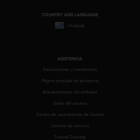
i
o
w
COUNTRY AND LANGUAGE
e
Uruguay
b
d
e
a
c
u
ASISTENCIA
e
Devoluciones y reembolsos
r
d
Página principal de asistencia
o
c
Actualizaciones del software
o
n
Guías del usuario
l
a
Centro de reparaciones de Suunto
s
Centros de servicio
P
a
Tutorial Tuesday
u