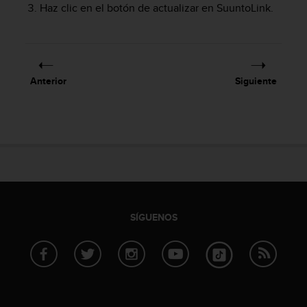
Haz clic en el botón de actualizar en SuuntoLink.
c
o
n
f
o
r
Anterior
Siguiente
m
i
d
a
d
A
A
e
n
e
SÍGUENOS
s
t
e
s
i
t