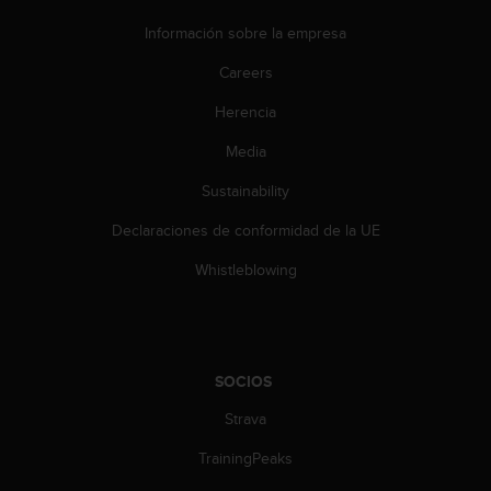
c
o
Información sobre la empresa
n
Careers
t
e
Herencia
n
i
Media
d
o
Sustainability
w
e
Declaraciones de conformidad de la UE
b
Whistleblowing
(
W
e
b
C
SOCIOS
o
n
Strava
t
e
TrainingPeaks
n