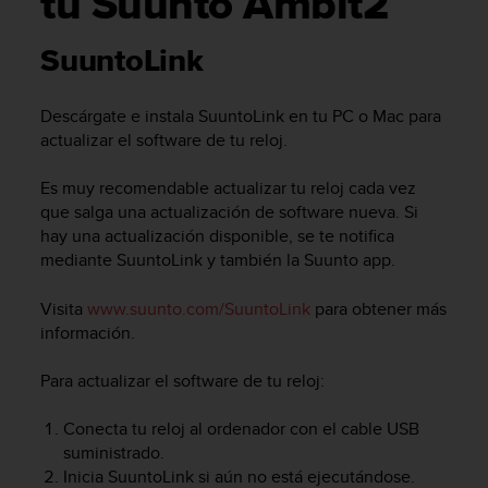
tu Suunto Ambit2
m
i
s
SuuntoLink
o
d
e
Descárgate e instala SuuntoLink en tu PC o Mac para
a
actualizar el software de tu reloj.
l
c
Es muy recomendable actualizar tu reloj cada vez
a
que salga una actualización de software nueva. Si
n
hay una actualización disponible, se te notifica
z
mediante SuuntoLink y también la Suunto app.
a
r
e
Visita
www.suunto.com/SuuntoLink
para obtener más
l
información.
n
i
Para actualizar el software de tu reloj:
v
e
Conecta tu reloj al ordenador con el cable USB
l
suministrado.
d
Inicia SuuntoLink si aún no está ejecutándose.
e