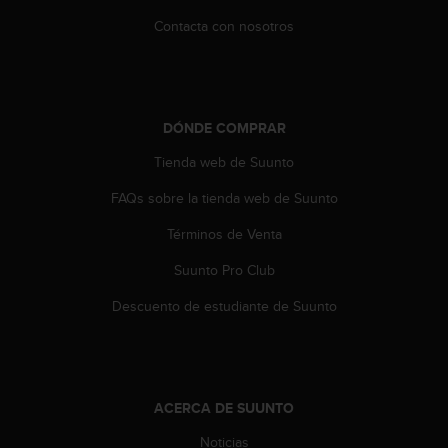
t
Contacta con nosotros
a
s
d
e
a
DÓNDE COMPRAR
c
c
Tienda web de Suunto
e
s
FAQs sobre la tienda web de Suunto
i
Términos de Venta
b
i
Suunto Pro Club
l
i
Descuento de estudiante de Suunto
d
a
d
p
a
ACERCA DE SUUNTO
r
a
Noticias