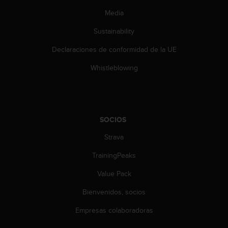
c
Media
o
n
Sustainability
t
e
Declaraciones de conformidad de la UE
n
i
Whistleblowing
d
o
w
e
b
SOCIOS
(
W
Strava
e
TrainingPeaks
b
C
Value Pack
o
n
Bienvenidos, socios
t
e
Empresas colaboradoras
n