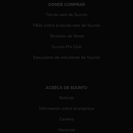
DÓNDE COMPRAR
t
a
Tienda web de Suunto
s
d
FAQs sobre la tienda web de Suunto
e
a
Términos de Venta
c
c
Suunto Pro Club
e
Descuento de estudiante de Suunto
s
i
b
i
l
ACERCA DE SUUNTO
i
d
Noticias
a
d
Información sobre la empresa
p
a
Careers
r
a
Herencia