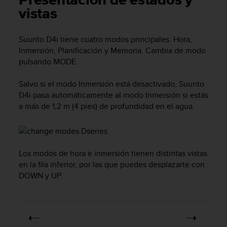
Presentación de estados y
m
vistas
i
s
o
Suunto D4i
tiene cuatro modos principales:
Hora
,
d
Inmersión
,
Planificación
y
Memoria
. Cambia de modo
e
pulsando
MODE
.
a
l
c
Salvo si el modo
Inmersión
está desactivado,
Suunto
a
D4i
pasa automáticamente al modo
Inmersión
si estás
n
a más de 1,2 m (4 pies) de profundidad en el agua.
z
a
r
e
l
Los modos de hora e inmersión tienen distintas vistas
n
en la fila inferior, por las que puedes desplazarte con
i
DOWN
y
UP
.
v
e
l
d
e