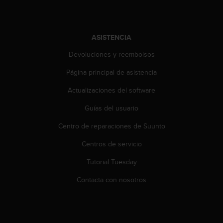
i
o
w
e
ASISTENCIA
b
d
Devoluciones y reembolsos
e
a
Página principal de asistencia
c
Actualizaciones del software
u
e
Guías del usuario
r
d
Centro de reparaciones de Suunto
o
c
Centros de servicio
o
n
Tutorial Tuesday
l
Contacta con nosotros
a
s
P
a
u