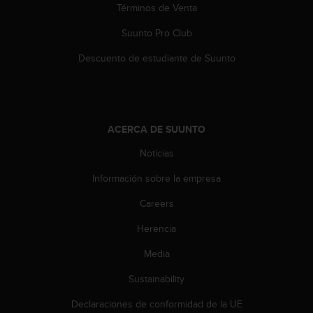
Términos de Venta
c
c
Suunto Pro Club
e
d
Descuento de estudiante de Suunto
e
r
a
l
a
ACERCA DE SUUNTO
i
n
Noticias
f
Información sobre la empresa
o
r
Careers
m
a
Herencia
c
i
Media
ó
n
Sustainability
c
Declaraciones de conformidad de la UE
o