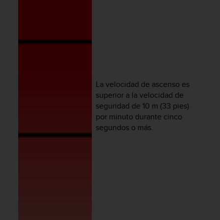
i
o
w
e
b
d
e
a
c
La velocidad de ascenso es
u
superior a la velocidad de
e
seguridad de 10 m (33 pies)
r
por minuto durante cinco
d
segundos o más.
o
c
o
n
l
a
s
P
a
u