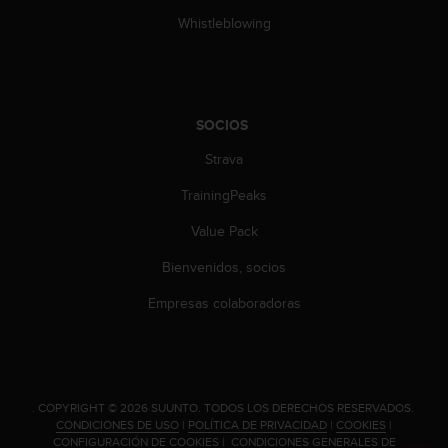
n
Whistleblowing
t
e
n
i
d
SOCIOS
a
e
Strava
n
e
TrainingPeaks
s
t
Value Pack
e
Bienvenidos, socios
s
i
Empresas colaboradoras
t
i
o
w
e
b
.
COPYRIGHT © 2026 SUUNTO.
TODOS LOS DERECHOS RESERVADOS.
CONDICIONES DE USO
|
POLÍTICA DE PRIVACIDAD
|
COOKIES
|
.
CONFIGURACIÓN DE COOKIES
|
CONDICIONES GENERALES DE