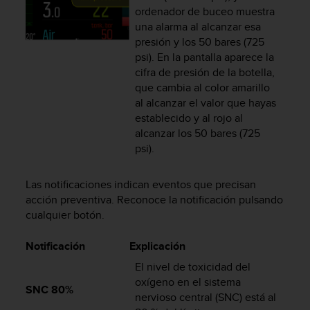
ordenador de buceo muestra
c
una alarma al alcanzar esa
o
n
presión y los 50 bares (725
t
psi). En la pantalla aparece la
a
cifra de presión de la botella,
c
que cambia al color amarillo
t
al alcanzar el valor que hayas
o
establecido y al rojo al
c
alcanzar los 50 bares (725
o
psi).
n
e
l
Las notificaciones indican eventos que precisan
d
acción preventiva. Reconoce la notificación pulsando
e
cualquier botón.
p
a
Notificación
Explicación
r
t
El nivel de toxicidad del
a
oxígeno en el sistema
SNC 80%
m
nervioso central (SNC) está al
e