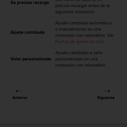
e
Se precisa recarga
preciso recargar antes de la
n
siguiente inmersión
E
E
Ajuste cambiado automática
.
o manualmente en una
Ajuste cambiado
U
inmersión con rebreather. Ver
U
Puntos de ajuste de pO2
.
.
e
Ajuste cambiado a valor
n
Valor personalizado
personalizado en una
e
inmersión con rebreather.
l
+
1
8
5
5
Anterior
Siguiente
2
5
8
0
9