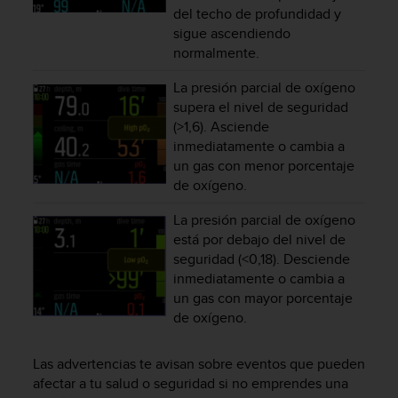
c
del techo de profundidad y
o
sigue ascendiendo
n
normalmente.
t
e
La presión parcial de oxígeno
n
supera el nivel de seguridad
i
(>1,6). Asciende
d
inmediatamente o cambia a
o
un gas con menor porcentaje
w
de oxígeno.
e
b
La presión parcial de oxígeno
(
está por debajo del nivel de
W
e
seguridad (<0,18). Desciende
b
inmediatamente o cambia a
C
un gas con mayor porcentaje
o
de oxígeno.
n
t
Las advertencias te avisan sobre eventos que pueden
e
n
afectar a tu salud o seguridad si no emprendes una