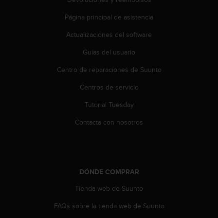
i
e
Página principal de asistencia
n
e
Actualizaciones del software
s
a
Guías del usuario
l
Centro de reparaciones de Suunto
g
ú
Centros de servicio
n
p
Tutorial Tuesday
r
o
Contacta con nosotros
b
l
e
m
a
DÓNDE COMPRAR
p
a
Tienda web de Suunto
r
FAQs sobre la tienda web de Suunto
a
a