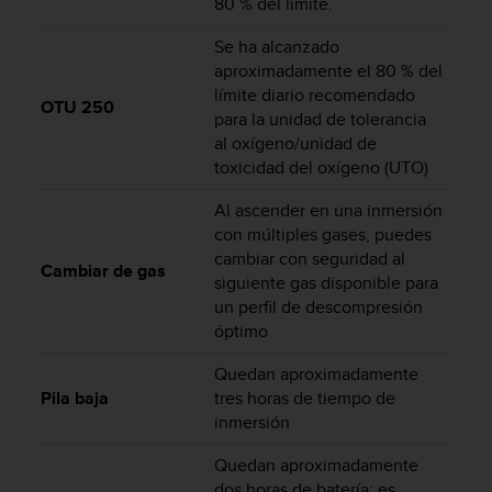
80 % del límite.
n
t
Se ha alcanzado
o
aproximadamente el 80 % del
d
límite diario recomendado
e
OTU 250
para la unidad de tolerancia
S
al oxígeno/unidad de
e
r
toxicidad del oxígeno (UTO)
v
i
Al ascender en una inmersión
c
con múltiples gases, puedes
i
cambiar con seguridad al
Cambiar de gas
o
siguiente gas disponible para
a
un perfil de descompresión
l
óptimo
C
l
Quedan aproximadamente
i
Pila baja
tres horas de tiempo de
e
inmersión
n
t
Quedan aproximadamente
e
dos horas de batería; es