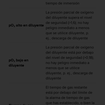
tiempo de inmersión
s
,
La presión parcial de oxígeno
W
del diluyente supera el nivel
C
A
de seguridad (>1,6); no hay
pO₂ alto en diluyente
G
peligro inmediato a menos
)
que se utilice diluyente, p.
2
ej., descarga de diluyente
.
0
La presión parcial de oxígeno
y
del diluyente está por debajo
o
del nivel de seguridad (>0,18);
t
pO₂ bajo en
no hay peligro inmediato a
r
diluyente
menos que se utilice
a
diluyente, p. ej., descarga de
s
diluyente
n
o
El tiempo de gas restante
r
está por debajo del límite de
m
a
la alarma de tiempo de gas
s
que has establecido, o bien la