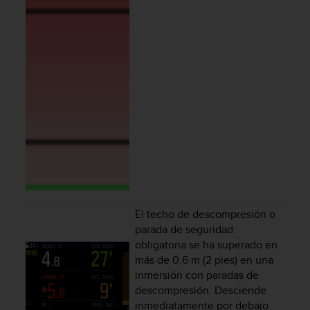
t
a
s
d
e
a
c
c
e
s
i
b
i
l
i
El techo de descompresión o
d
parada de seguridad
a
obligatoria se ha superado en
d
más de 0,6 m (2 pies) en una
p
inmersión con paradas de
a
r
descompresión. Desciende
a
inmediatamente por debajo