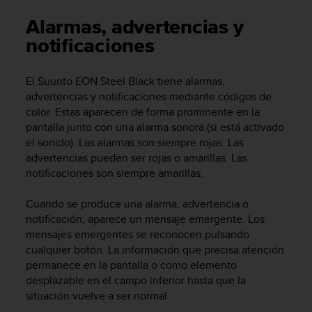
m
i
Alarmas, advertencias y
s
notificaciones
o
d
e
El
Suunto EON Steel Black
tiene alarmas,
a
advertencias y notificaciones mediante códigos de
l
color. Estas aparecen de forma prominente en la
c
pantalla junto con una alarma sonora (si está activado
a
n
el sonido). Las alarmas son siempre rojas. Las
z
advertencias pueden ser rojas o amarillas. Las
a
notificaciones son siempre amarillas.
r
e
Cuando se produce una alarma, advertencia o
l
notificación, aparece un mensaje emergente. Los
n
mensajes emergentes se reconocen pulsando
i
cualquier botón. La información que precisa atención
v
permanece en la pantalla o como elemento
e
l
desplazable en el campo inferior hasta que la
d
situación vuelve a ser normal.
e