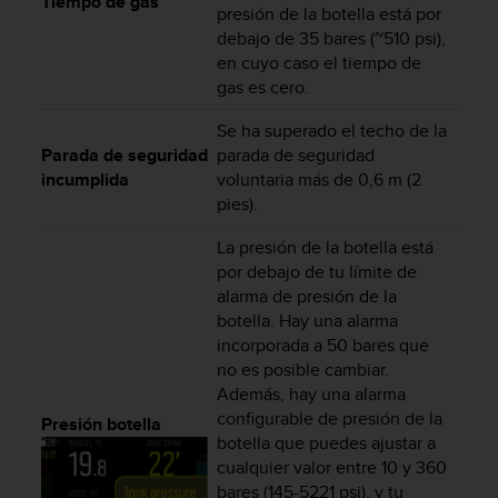
Tiempo de gas
d
presión de la botella está por
e
debajo de 35 bares (~510 psi),
a
en cuyo caso el tiempo de
c
gas es cero.
c
e
Se ha superado el techo de la
s
Parada de seguridad
parada de seguridad
i
incumplida
voluntaria más de 0,6 m (2
b
pies).
i
l
La presión de la botella está
i
por debajo de tu límite de
d
alarma de presión de la
a
d
botella. Hay una alarma
.
incorporada a 50 bares que
P
no es posible cambiar.
o
Además, hay una alarma
n
configurable de presión de la
Presión botella
t
botella que puedes ajustar a
e
cualquier valor entre 10 y 360
e
bares (145-5221 psi), y tu
n