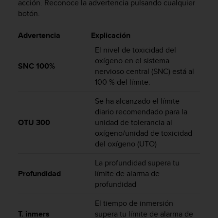
t
acción. Reconoce la advertencia pulsando cualquier
A
botón.
c
c
Advertencia
Explicación
e
El nivel de toxicidad del
s
s
oxígeno en el sistema
SNC 100%
i
nervioso central (SNC) está al
b
100 % del límite.
i
l
Se ha alcanzado el límite
i
diario recomendado para la
t
OTU 300
unidad de tolerancia al
y
oxígeno/unidad de toxicidad
G
del oxígeno (UTO)
u
i
La profundidad supera tu
d
Profundidad
límite de alarma de
e
profundidad
l
i
El tiempo de inmersión
n
T. inmers
supera tu límite de alarma de
e