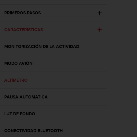
m
i
s
PRIMEROS PASOS
o
d
CARACTERÍSTICAS
e
a
l
MONITORIZACIÓN DE LA ACTIVIDAD
c
a
n
MODO AVIÓN
z
a
r
ALTÍMETRO
e
l
PAUSA AUTOMÁTICA
n
i
v
LUZ DE FONDO
e
l
d
CONECTIVIDAD BLUETOOTH
e