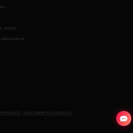
aks
s, socios
olaboradoras
#YESSUUNTO
|
AVISO SOBRE EL EU DATA ACT