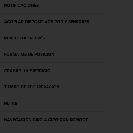
t
NOTIFICACIONES
a
s
ACOPLAR DISPOSITIVOS POD Y SENSORES
d
e
a
PUNTOS DE INTERÉS
c
c
e
FORMATOS DE POSICIÓN
s
i
b
GRABAR UN EJERCICIO
i
l
TIEMPO DE RECUPERACIÓN
i
d
a
RUTAS
d
p
a
NAVEGACIÓN GIRO A GIRO CON KOMOOT
r
a