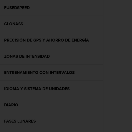
i
o
FUSEDSPEED
w
e
GLONASS
b
d
e
PRECISIÓN DE GPS Y AHORRO DE ENERGÍA
a
c
u
ZONAS DE INTENSIDAD
e
r
d
ENTRENAMIENTO CON INTERVALOS
o
c
IDIOMA Y SISTEMA DE UNIDADES
o
n
l
DIARIO
a
s
P
FASES LUNARES
a
u