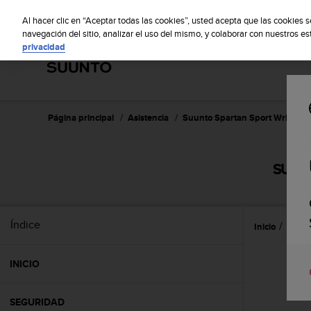
S
S
u
Al hacer clic en “Aceptar todas las cookies”, usted acepta que las cookies 
u
navegación del sitio, analizar el uso del mismo, y colaborar con nuestros e
privacidad
n
t
o
m
a
n
Página principal
Asistencia
Suunto Spartan Sport Wrist HR
t
i
e
SUUNT
n
e
s
u
Índice
Inicio
Caract
c
o
m
INICIO
p
r
o
SEGURIDAD