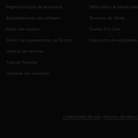
s
Página principal de asistencia
FAQs sobre la tienda we
,
W
Actualizaciones del software
Términos de Venta
C
A
Guías del usuario
Suunto Pro Club
G
Centro de reparaciones de Suunto
Descuento de estudiante
)
2
Centros de servicio
.
0
Tutorial Tuesday
y
o
Contacta con nosotros
t
r
a
s
n
o
r
CONDICIONES DE USO
|
POLÍTICA DE PRIVA
m
a
s