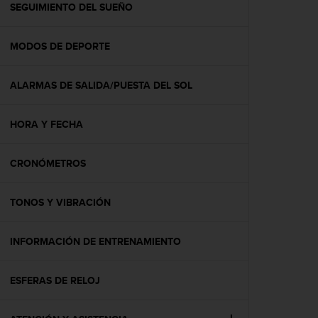
c
SEGUIMIENTO DEL SUEÑO
o
n
MODOS DE DEPORTE
t
e
n
ALARMAS DE SALIDA/PUESTA DEL SOL
i
d
o
HORA Y FECHA
w
e
b
CRONÓMETROS
(
W
TONOS Y VIBRACIÓN
e
b
C
INFORMACIÓN DE ENTRENAMIENTO
o
n
t
ESFERAS DE RELOJ
e
n