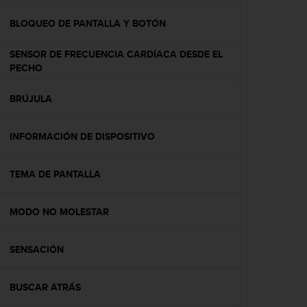
c
o
BLOQUEO DE PANTALLA Y BOTÓN
n
f
SENSOR DE FRECUENCIA CARDÍACA DESDE EL
o
PECHO
r
m
BRÚJULA
i
d
a
INFORMACIÓN DE DISPOSITIVO
d
A
A
TEMA DE PANTALLA
e
n
MODO NO MOLESTAR
e
s
t
SENSACIÓN
e
s
i
BUSCAR ATRÁS
t