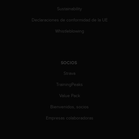
s
Sustainability
,
W
Declaraciones de conformidad de la UE
C
A
Whistleblowing
G
)
2
.
0
SOCIOS
y
o
Strava
t
TrainingPeaks
r
a
Value Pack
s
n
Bienvenidos, socios
o
r
Empresas colaboradoras
m
a
s