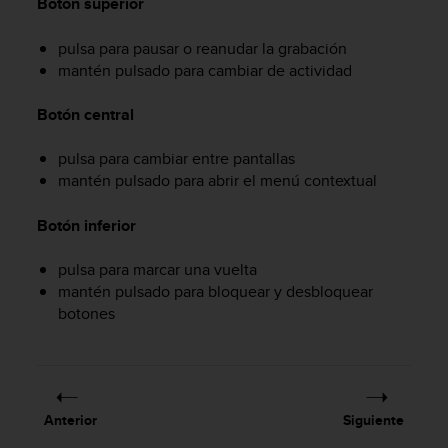
Botón superior
i
o
w
pulsa para pausar o reanudar la grabación
e
mantén pulsado para cambiar de actividad
b
d
Botón central
e
a
pulsa para cambiar entre pantallas
c
mantén pulsado para abrir el menú contextual
u
e
Botón inferior
r
d
o
pulsa para marcar una vuelta
c
mantén pulsado para bloquear y desbloquear
o
botones
n
l
a
s
P
Anterior
Siguiente
a
u