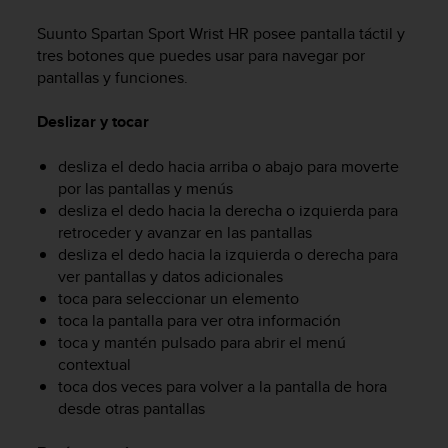
m
i
Suunto Spartan Sport Wrist HR
posee pantalla táctil y
s
tres botones que puedes usar para navegar por
o
pantallas y funciones.
d
e
Deslizar y tocar
a
l
c
desliza el dedo hacia arriba o abajo para moverte
a
por las pantallas y menús
n
desliza el dedo hacia la derecha o izquierda para
z
retroceder y avanzar en las pantallas
a
desliza el dedo hacia la izquierda o derecha para
r
ver pantallas y datos adicionales
e
toca para seleccionar un elemento
l
toca la pantalla para ver otra información
n
toca y mantén pulsado para abrir el menú
i
v
contextual
e
toca dos veces para volver a la pantalla de hora
l
desde otras pantallas
d
e