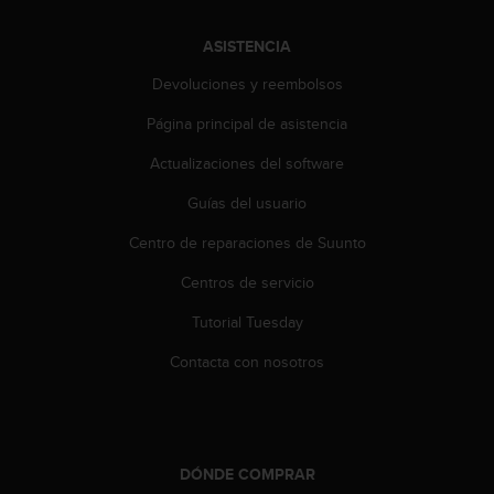
c
o
ASISTENCIA
n
t
Devoluciones y reembolsos
e
n
Página principal de asistencia
i
Actualizaciones del software
d
o
Guías del usuario
w
e
Centro de reparaciones de Suunto
b
(
Centros de servicio
W
e
Tutorial Tuesday
b
Contacta con nosotros
C
o
n
t
e
n
DÓNDE COMPRAR