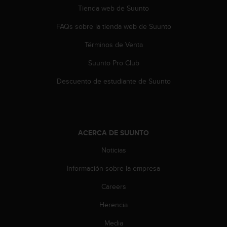
t
Tienda web de Suunto
A
c
FAQs sobre la tienda web de Suunto
c
e
Términos de Venta
s
s
Suunto Pro Club
i
Descuento de estudiante de Suunto
b
i
l
i
t
y
ACERCA DE SUUNTO
G
Noticias
u
i
Información sobre la empresa
d
e
Careers
l
i
Herencia
n
Media
e