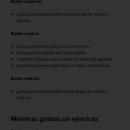
Botón superior
c
o
pulsa para desplazarte hacia arriba en vistas y
n
menús
f
o
r
Botón central
m
i
pulsa para seleccionar un elemento
d
pulsa para cambiar entre pantallas
a
mantén pulsado para volver al menú de ajustes
d
mantén pulsado para abrir el menú contextual
A
A
Botón inferior
e
n
e
pulsa para desplazarte hacia abajo en vistas y
s
menús
t
e
s
Mientras grabas un ejercicio:
i
t