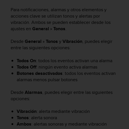
m
i
Para notificaciones, alarmas y otros elementos y
s
acciones clave se utilizan tonos y alertas por
o
vibración. Ambos se pueden establecer desde los
d
ajustes en
General
»
Tonos
.
e
a
l
Desde
General
»
Tonos
y
Vibración
, puedes elegir
c
entre las siguientes opciones:
a
n
Todos On
: todos los eventos activan una alarma
z
Todos Off
: ningún evento activa alarmas
a
Botones desactivados
: todos los eventos activan
r
alarmas menos pulsar botones
e
l
Desde
Alarmas
, puedes elegir entre las siguientes
n
i
opciones:
v
e
Vibración
: alerta mediante vibración
l
Tonos
: alerta sonora
d
Ambos
: alertas sonoras y mediante vibración
e