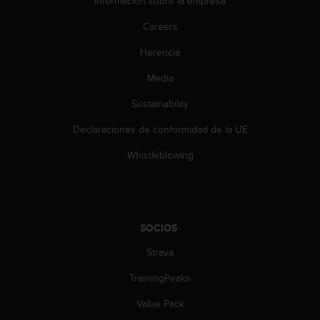
Información sobre la empresa
c
o
Careers
n
t
Herencia
e
n
Media
i
Sustainability
d
o
Declaraciones de conformidad de la UE
w
e
Whistleblowing
b
(
W
e
b
SOCIOS
C
o
Strava
n
t
TrainingPeaks
e
Value Pack
n