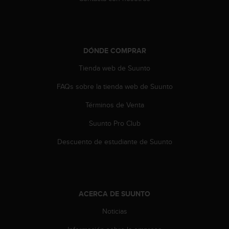
t
a
s
d
e
DÓNDE COMPRAR
a
Tienda web de Suunto
c
c
FAQs sobre la tienda web de Suunto
e
s
Términos de Venta
i
b
Suunto Pro Club
i
l
Descuento de estudiante de Suunto
i
d
a
d
p
ACERCA DE SUUNTO
a
Noticias
r
a