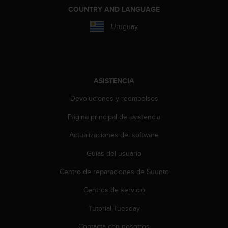
i
COUNTRY AND LANGUAGE
o
w
Uruguay
e
b
d
e
a
ASISTENCIA
c
u
Devoluciones y reembolsos
e
r
Página principal de asistencia
d
o
Actualizaciones del software
c
Guías del usuario
o
n
Centro de reparaciones de Suunto
l
a
Centros de servicio
s
P
Tutorial Tuesday
a
u
Contacta con nosotros