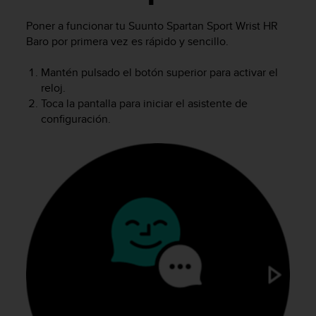
m
i
Poner a funcionar tu
Suunto Spartan Sport Wrist HR
s
Baro
por primera vez es rápido y sencillo.
o
d
e
Mantén pulsado el botón superior para activar el
a
reloj.
l
Toca la pantalla para iniciar el asistente de
c
configuración.
a
n
z
a
r
e
l
n
i
v
e
l
d
e