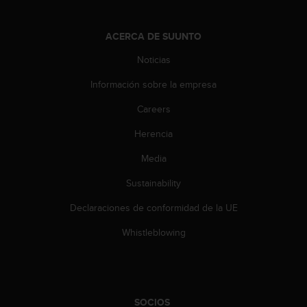
s
,
ACERCA DE SUUNTO
W
C
Noticias
A
G
Información sobre la empresa
)
2
Careers
.
0
Herencia
y
Media
o
t
Sustainability
r
a
Declaraciones de conformidad de la UE
s
n
Whistleblowing
o
r
m
a
s
SOCIOS