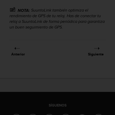
t
a
SuuntoLink también optimiza el
NOTA:
s
rendimiento de GPS de tu reloj. Has de conectar tu
d
reloj a SuuntoLink de forma periódica para garantiza
e
un buen seguimiento de GPS.
a
c
c
e
s
Anterior
Siguiente
i
b
i
l
i
d
a
d
p
a
SÍGUENOS
r
a