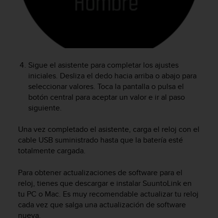
i
o
w
e
b
d
e
Sigue el asistente para completar los ajustes
a
iniciales. Desliza el dedo hacia arriba o abajo para
c
seleccionar valores. Toca la pantalla o pulsa el
u
botón central para aceptar un valor e ir al paso
e
siguiente.
r
d
Una vez completado el asistente, carga el reloj con el
o
c
cable USB suministrado hasta que la batería esté
o
totalmente cargada.
n
l
Para obtener actualizaciones de software para el
a
reloj, tienes que descargar e instalar SuuntoLink en
s
tu PC o Mac. Es muy recomendable actualizar tu reloj
P
cada vez que salga una actualización de software
a
nueva.
u