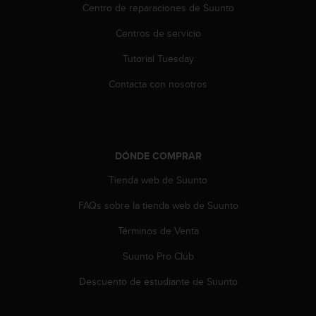
t
Centro de reparaciones de Suunto
A
c
Centros de servicio
c
e
Tutorial Tuesday
s
Contacta con nosotros
s
i
b
i
l
DÓNDE COMPRAR
i
t
Tienda web de Suunto
y
G
FAQs sobre la tienda web de Suunto
u
i
Términos de Venta
d
e
Suunto Pro Club
l
Descuento de estudiante de Suunto
i
n
e