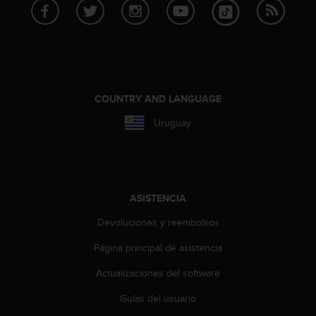
c
o
n
t
e
n
i
COUNTRY AND LANGUAGE
d
o
Uruguay
w
e
b
(
W
ASISTENCIA
e
b
Devoluciones y reembolsos
C
o
Página principal de asistencia
n
Actualizaciones del software
t
e
Guías del usuario
n