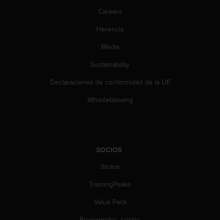
c
Careers
o
n
Herencia
t
e
Media
n
i
Sustainability
d
Declaraciones de conformidad de la UE
o
w
Whistleblowing
e
b
(
W
e
SOCIOS
b
C
Strava
o
n
TrainingPeaks
t
e
Value Pack
n
Bienvenidos, socios