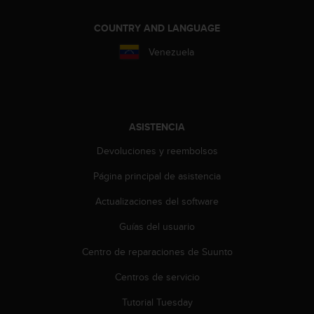
i
o
COUNTRY AND LANGUAGE
w
e
Venezuela
b
d
e
a
c
ASISTENCIA
u
e
Devoluciones y reembolsos
r
d
Página principal de asistencia
o
c
Actualizaciones del software
o
Guías del usuario
n
l
Centro de reparaciones de Suunto
a
s
Centros de servicio
P
a
Tutorial Tuesday
u