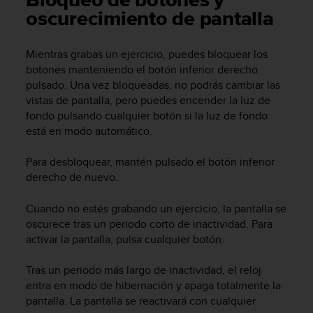
Bloqueo de botones y
m
oscurecimiento de pantalla
i
s
o
Mientras grabas un ejercicio, puedes bloquear los
d
botones manteniendo el botón inferior derecho
e
pulsado. Una vez bloqueadas, no podrás cambiar las
a
l
vistas de pantalla, pero puedes encender la luz de
c
fondo pulsando cualquier botón si la luz de fondo
a
está en modo automático.
n
z
Para desbloquear, mantén pulsado el botón inferior
a
derecho de nuevo.
r
e
Cuando no estés grabando un ejercicio, la pantalla se
l
oscurece tras un periodo corto de inactividad. Para
n
activar la pantalla, pulsa cualquier botón.
i
v
e
Tras un periodo más largo de inactividad, el reloj
l
entra en modo de hibernación y apaga totalmente la
d
pantalla. La pantalla se reactivará con cualquier
e