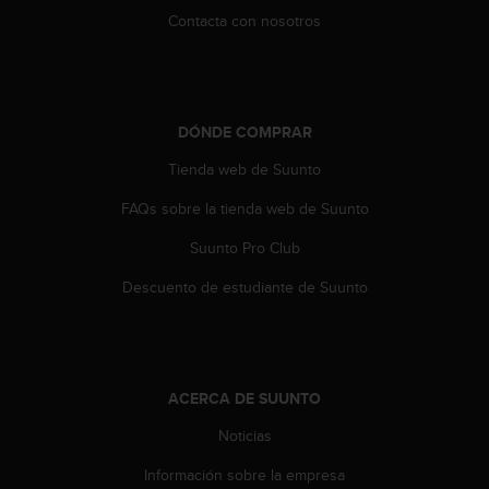
t
Contacta con nosotros
a
s
d
e
a
DÓNDE COMPRAR
c
Tienda web de Suunto
c
e
FAQs sobre la tienda web de Suunto
s
i
Suunto Pro Club
b
i
Descuento de estudiante de Suunto
l
i
d
a
d
ACERCA DE SUUNTO
p
a
Noticias
r
Información sobre la empresa
a