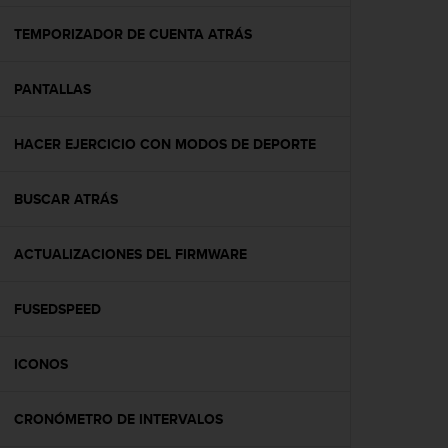
c
o
TEMPORIZADOR DE CUENTA ATRÁS
n
f
PANTALLAS
o
r
m
HACER EJERCICIO CON MODOS DE DEPORTE
i
d
a
BUSCAR ATRÁS
d
A
A
ACTUALIZACIONES DEL FIRMWARE
e
n
FUSEDSPEED
e
s
t
ICONOS
e
s
i
CRONÓMETRO DE INTERVALOS
t