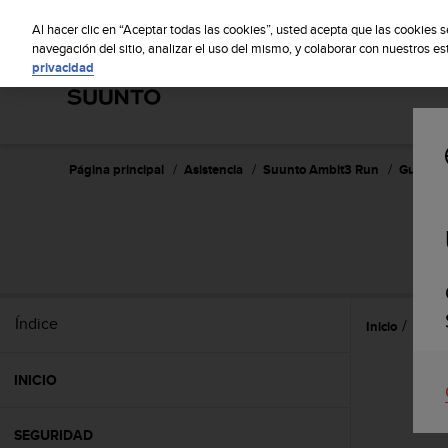
S
S
u
Al hacer clic en “Aceptar todas las cookies”, usted acepta que las cookies 
u
navegación del sitio, analizar el uso del mismo, y colaborar con nuestros e
privacidad
n
t
o
m
a
n
Página principal
Asistencia
Suunto Ambit3 Run
Guía del
t
i
e
n
e
s
u
Índice
Inicio
Caract
c
o
m
INICIO
p
r
o
SEGURIDAD