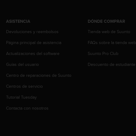
t
A
c
c
ASISTENCIA
DÓNDE COMPRAR
e
s
Devoluciones y reembolsos
Tienda web de Suunto
s
Página principal de asistencia
FAQs sobre la tienda we
i
b
Actualizaciones del software
Suunto Pro Club
i
l
Guías del usuario
Descuento de estudiante
i
t
Centro de reparaciones de Suunto
y
G
Centros de servicio
u
Tutorial Tuesday
i
d
Contacta con nosotros
e
l
i
n
e