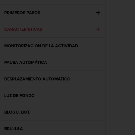
m
i
s
PRIMEROS PASOS
o
d
CARACTERÍSTICAS
e
a
l
MONITORIZACIÓN DE LA ACTIVIDAD
c
a
n
PAUSA AUTOMÁTICA
z
a
r
DESPLAZAMIENTO AUTOMÁTICO
e
l
LUZ DE FONDO
n
i
v
BLOQU. BOT.
e
l
d
BRÚJULA
e