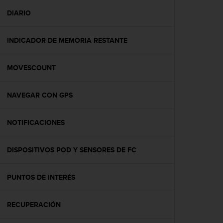
i
o
DIARIO
w
e
INDICADOR DE MEMORIA RESTANTE
b
d
e
MOVESCOUNT
a
c
u
NAVEGAR CON GPS
e
r
d
NOTIFICACIONES
o
c
DISPOSITIVOS POD Y SENSORES DE FC
o
n
l
PUNTOS DE INTERÉS
a
s
P
RECUPERACIÓN
a
u