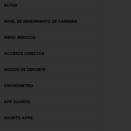
t
RUTAS
a
s
NIVEL DE RENDIMIENTO DE CARRERA
d
e
a
MENÚ SERVICIO
c
c
e
ACCESOS DIRECTOS
s
i
b
MODOS DE DEPORTE
i
l
CRONÓMETRO
i
d
a
APP SUUNTO
d
p
a
SUUNTO APPS
r
a