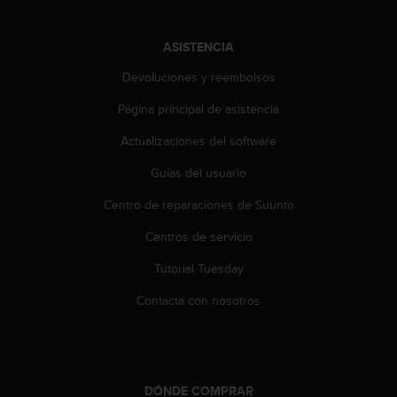
c
o
n
ASISTENCIA
t
Devoluciones y reembolsos
e
n
Página principal de asistencia
i
d
Actualizaciones del software
o
w
Guías del usuario
e
b
Centro de reparaciones de Suunto
(
Centros de servicio
W
e
Tutorial Tuesday
b
C
Contacta con nosotros
o
n
t
e
n
DÓNDE COMPRAR