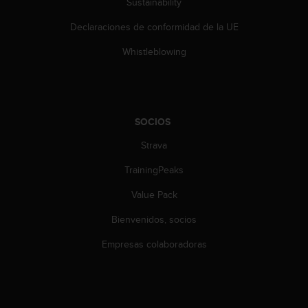
Sustainability
s
,
Declaraciones de conformidad de la UE
W
C
Whistleblowing
A
G
)
2
.
SOCIOS
0
Strava
y
o
TrainingPeaks
t
r
Value Pack
a
s
Bienvenidos, socios
n
o
Empresas colaboradoras
r
m
a
s