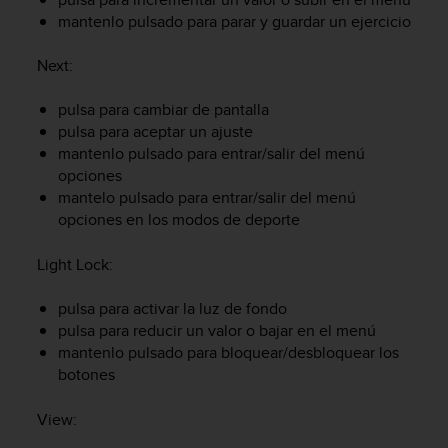
c
mantenlo pulsado para parar y guardar un ejercicio
o
n
Next
:
f
o
pulsa para cambiar de pantalla
r
pulsa para aceptar un ajuste
m
mantenlo pulsado para entrar/salir del menú
i
d
opciones
a
mantelo pulsado para entrar/salir del menú
d
opciones en los modos de deporte
A
A
Light Lock
:
e
n
pulsa para activar la luz de fondo
e
pulsa para reducir un valor o bajar en el menú
s
mantenlo pulsado para bloquear/desbloquear los
t
e
botones
s
i
View
:
t