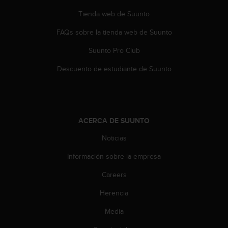
t
A
Tienda web de Suunto
c
c
FAQs sobre la tienda web de Suunto
e
Suunto Pro Club
s
s
Descuento de estudiante de Suunto
i
b
i
l
i
ACERCA DE SUUNTO
t
y
Noticias
G
u
Información sobre la empresa
i
d
Careers
e
Herencia
l
i
Media
n
e