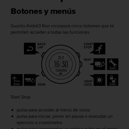
m
i
Botones y menús
s
o
d
Suunto Ambit3 Run
incorpora cinco botones que te
e
permiten acceder a todas las funciones.
a
l
c
a
n
z
a
r
e
l
n
Start Stop
:
i
v
pulsa para acceder al menú de inicio
e
l
pulsa para iniciar, poner en pausa o reanudar un
d
ejercicio o cronómetro
e
pulsa para incrementar un valor o subir en el menú