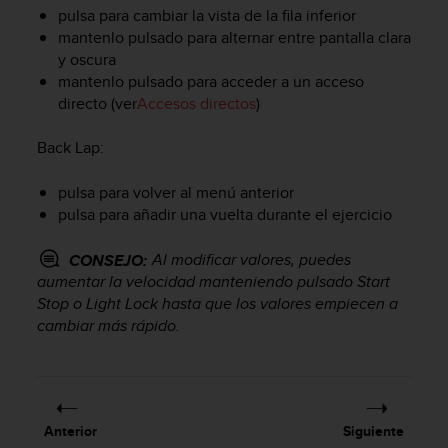
i
pulsa para cambiar la vista de la fila inferior
o
mantenlo pulsado para alternar entre pantalla clara
w
y oscura
e
mantenlo pulsado para acceder a un acceso
b
directo (ver
Accesos directos
)
d
e
a
Back Lap
:
c
u
pulsa para volver al menú anterior
e
pulsa para añadir una vuelta durante el ejercicio
r
d
Al modificar valores, puedes
CONSEJO:
o
aumentar la velocidad manteniendo pulsado
Start
c
Stop
o
Light Lock
hasta que los valores empiecen a
o
cambiar más rápido.
n
l
a
s
P
a
Anterior
Siguiente
u