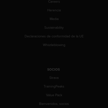
Careers
c
o
Herencia
n
t
Media
a
Sustainability
c
t
Declaraciones de conformidad de la UE
o
c
Whistleblowing
o
n
e
l
d
SOCIOS
e
p
Strava
a
r
TrainingPeaks
t
Value Pack
a
m
Bienvenidos, socios
e