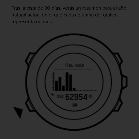
t
Tras la vista de 30 días, verás un resumen para el año
a
natural actual en el que cada columna del gráfico
s
representa un mes.
d
e
a
c
c
e
s
i
b
i
l
i
d
a
d
p
a
r
a