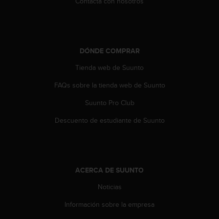
Contacta con nosotros
d
e
a
c
c
DÓNDE COMPRAR
e
s
Tienda web de Suunto
i
b
FAQs sobre la tienda web de Suunto
i
l
Suunto Pro Club
i
d
Descuento de estudiante de Suunto
a
d
.
P
o
ACERCA DE SUUNTO
n
Noticias
t
e
Información sobre la empresa
e
n