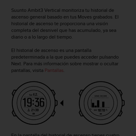
m
i
Suunto Ambit3 Vertical
monitoriza tu historial de
s
ascenso general basado en tus Moves grabados. El
o
historial de ascenso te proporciona una visión
d
completa del desnivel que has acumulado, ya sea
e
diario o a lo largo del tiempo.
a
l
c
El historial de ascenso es una pantalla
a
predeterminada a la que puedes acceder pulsando
n
Next
. Para más información sobre mostrar o ocultar
z
pantallas, visita
Pantallas
.
a
r
e
l
n
i
v
e
l
d
e
En la pantalla del historial de ascenso tienes cuatro