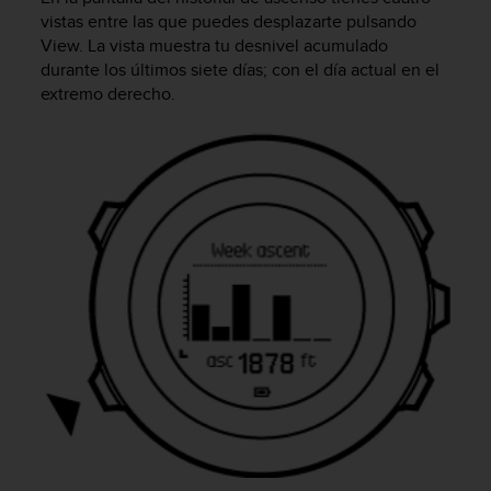
c
vistas entre las que puedes desplazarte pulsando
o
View
. La vista muestra tu desnivel acumulado
n
durante los últimos siete días; con el día actual en el
f
extremo derecho.
o
r
m
i
d
a
d
A
A
e
n
e
s
t
e
s
i
t