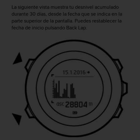
i
La siguiente vista muestra tu desnivel acumulado
o
durante 30 días, desde la fecha que se indica en la
w
e
parte superior de la pantalla. Puedes restablecer la
b
fecha de inicio pulsando
Back Lap
.
d
e
a
c
u
e
r
d
o
c
o
n
l
a
s
P
a
u