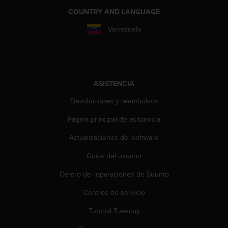
s
COUNTRY AND LANGUAGE
,
W
Venezuela
C
A
G
)
2
ASISTENCIA
.
0
Devoluciones y reembolsos
y
o
Página principal de asistencia
t
Actualizaciones del software
r
a
Guías del usuario
s
n
Centro de reparaciones de Suunto
o
r
Centros de servicio
m
a
Tutorial Tuesday
s