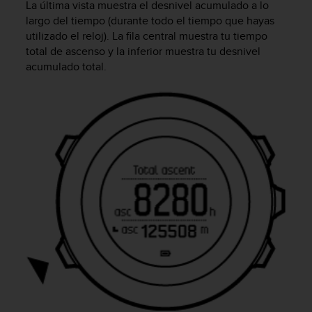
La última vista muestra el desnivel acumulado a lo
c
largo del tiempo (durante todo el tiempo que hayas
o
n
utilizado el reloj). La fila central muestra tu tiempo
t
total de ascenso y la inferior muestra tu desnivel
e
acumulado total.
n
i
d
o
w
e
b
(
W
e
b
C
o
n
t
e
n