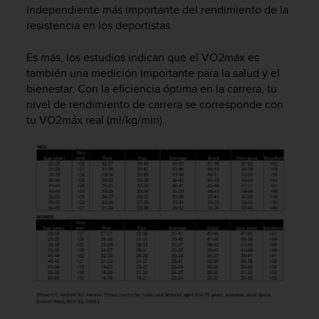
independiente más importante del rendimiento de la
c
o
resistencia en los deportistas.
n
f
Es más, los estudios indican que el VO2máx es
o
también una medición importante para la salud y el
r
bienestar. Con la eficiencia óptima en la carrera, tu
m
nivel de rendimiento de carrera se corresponde con
i
tu VO2máx real (ml/kg/min).
d
a
d
A
A
e
n
e
s
t
e
s
i
t