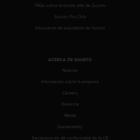
n
FAQs sobre la tienda web de Suunto
t
o
Suunto Pro Club
d
Descuento de estudiante de Suunto
e
S
e
r
v
i
ACERCA DE SUUNTO
c
Noticias
i
o
Información sobre la empresa
a
l
Careers
C
l
Herencia
i
Media
e
n
Sustainability
t
e
Declaraciones de conformidad de la UE