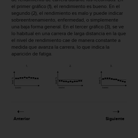
s
el primer gráfico (1), el rendimiento es bueno. En el
,
segundo (2), el rendimiento es malo y puede indicar
W
sobreentrenamiento, enfermedad, o simplemente
C
una baja forma general. En el tercer gráfico (3), se ve
A
lo habitual en una carrera de larga distancia en la que
G
el nivel de rendimiento cae de manera constante a
)
medida que avanza la carrera, lo que indica la
2
.
aparición de fatiga.
0
y
o
t
r
a
s
n
o
r
Anterior
Siguiente
m
a
s