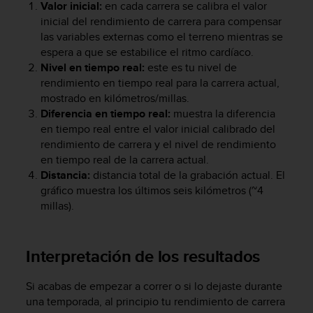
Valor inicial:
en cada carrera se calibra el valor
c
inicial del rendimiento de carrera para compensar
o
n
las variables externas como el terreno mientras se
t
espera a que se estabilice el ritmo cardíaco.
e
Nivel en tiempo real:
este es tu nivel de
n
rendimiento en tiempo real para la carrera actual,
i
mostrado en kilómetros/millas.
d
Diferencia en tiempo real:
muestra la diferencia
o
en tiempo real entre el valor inicial calibrado del
w
rendimiento de carrera y el nivel de rendimiento
e
en tiempo real de la carrera actual.
b
Distancia:
distancia total de la grabación actual. El
(
W
gráfico muestra los últimos seis kilómetros (~4
e
millas).
b
C
o
Interpretación de los resultados
n
t
Si acabas de empezar a correr o si lo dejaste durante
e
n
una temporada, al principio tu rendimiento de carrera