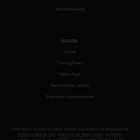
e
n
Whistleblowing
E
E
.
U
SOCIOS
U
.
Strava
e
TrainingPeaks
n
e
Value Pack
l
+
Bienvenidos, socios
1
8
Empresas colaboradoras
5
5
2
5
8
.
COPYRIGHT © 2026 SUUNTO.
TODOS LOS DERECHOS RESERVADOS.
0
CONDICIONES DE USO
|
POLÍTICA DE PRIVACIDAD
|
COOKIES
|
9
CONFIGURACIÓN DE COOKIES
|
CONDICIONES GENERALES DE