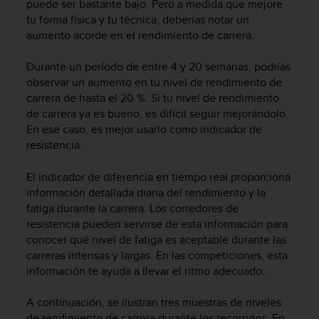
t
puede ser bastante bajo. Pero a medida que mejore
A
tu forma física y tu técnica, deberías notar un
c
aumento acorde en el rendimiento de carrera.
c
e
Durante un período de entre 4 y 20 semanas, podrías
s
observar un aumento en tu nivel de rendimiento de
s
carrera de hasta el 20 %. Si tu nivel de rendimiento
i
de carrera ya es bueno, es difícil seguir mejorándolo.
b
En ese caso, es mejor usarlo como indicador de
i
l
resistencia.
i
t
El indicador de diferencia en tiempo real proporciona
y
información detallada diaria del rendimiento y la
G
fatiga durante la carrera. Los corredores de
u
resistencia pueden servirse de esta información para
i
conocer qué nivel de fatiga es aceptable durante las
d
carreras intensas y largas. En las competiciones, esta
e
información te ayuda a llevar el ritmo adecuado.
l
i
n
A continuación, se ilustran tres muestras de niveles
e
de rendimiento de carrera durante los recorridos. En