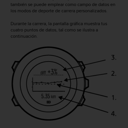
también se puede emplear como campo de datos en
t
los modos de deporte de carrera personalizados.
a
s
d
Durante la carrera, la pantalla gráfica muestra tus
e
cuatro puntos de datos, tal como se ilustra a
a
continuación.
c
c
e
s
i
b
i
l
i
d
a
d
p
a
r
a