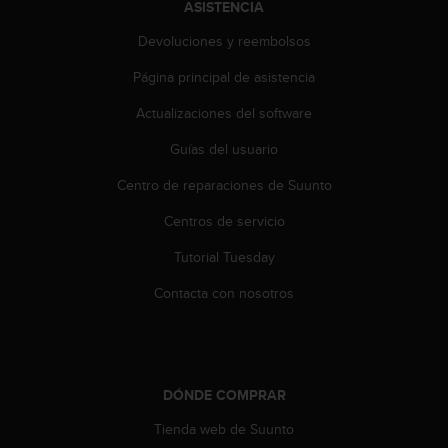
ASISTENCIA
c
o
Devoluciones y reembolsos
n
Página principal de asistencia
t
a
Actualizaciones del software
c
t
Guías del usuario
o
c
Centro de reparaciones de Suunto
o
n
Centros de servicio
e
Tutorial Tuesday
l
d
Contacta con nosotros
e
p
a
r
t
DÓNDE COMPRAR
a
m
Tienda web de Suunto
e