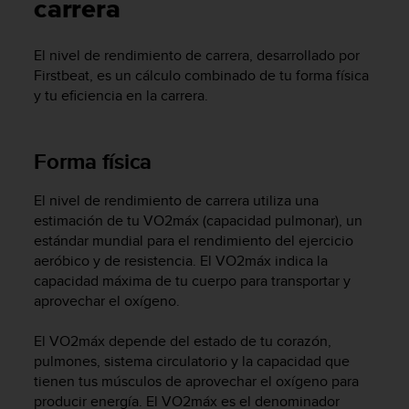
m
carrera
i
s
El nivel de rendimiento de carrera, desarrollado por
o
Firstbeat, es un cálculo combinado de tu forma física
d
e
y tu eficiencia en la carrera.
a
l
c
Forma física
a
n
El nivel de rendimiento de carrera utiliza una
z
estimación de tu VO2máx (capacidad pulmonar), un
a
r
estándar mundial para el rendimiento del ejercicio
e
aeróbico y de resistencia. El VO2máx indica la
l
capacidad máxima de tu cuerpo para transportar y
n
aprovechar el oxígeno.
i
v
El VO2máx depende del estado de tu corazón,
e
pulmones, sistema circulatorio y la capacidad que
l
tienen tus músculos de aprovechar el oxígeno para
d
producir energía. El VO2máx es el denominador
e