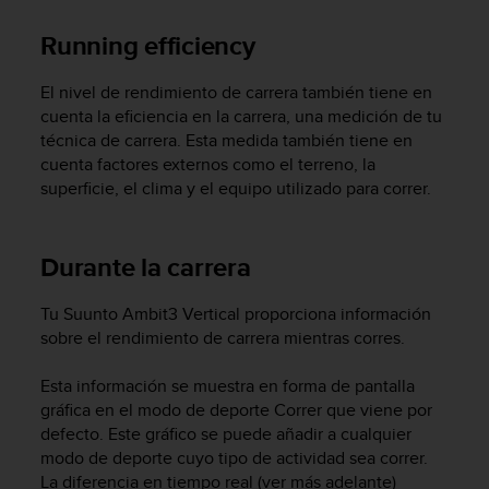
i
o
Running efficiency
w
e
El nivel de rendimiento de carrera también tiene en
b
cuenta la eficiencia en la carrera, una medición de tu
d
e
técnica de carrera. Esta medida también tiene en
a
cuenta factores externos como el terreno, la
c
superficie, el clima y ​​el equipo utilizado para correr.
u
e
r
Durante la carrera
d
o
c
Tu
Suunto Ambit3 Vertical
proporciona información
o
sobre el rendimiento de carrera mientras corres.
n
l
Esta información se muestra en forma de pantalla
a
gráfica en el modo de deporte Correr que viene por
s
defecto. Este gráfico se puede añadir a cualquier
P
modo de deporte cuyo tipo de actividad sea correr.
a
La diferencia en tiempo real (ver más adelante)
u