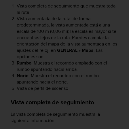
c
Vista completa de seguimiento que muestra toda
o
la ruta
n
Vista aumentada de la ruta: de forma
t
predeterminada, la vista aumentada está a una
e
escala de 100 m (0,06 mi); la escala es mayor si te
n
i
encuentras lejos de la ruta. Puedes cambiar la
d
orientación del mapa de la vista aumentada en los
o
ajustes del reloj, en
GENERAL
»
Mapa
. Las
w
opciones son:
e
Rumbo
: Muestra el recorrido ampliado con el
b
rumbo apuntando hacia arriba.
(
Norte
: Muestra el recorrido con el rumbo
W
apuntando hacia el norte.
e
Vista de perfil de ascenso
b
C
o
Vista completa de seguimiento
n
t
La vista completa de seguimiento muestra la
e
siguiente información:
n