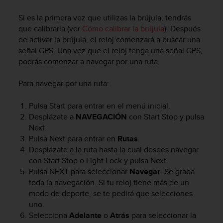
c
o
Si es la primera vez que utilizas la brújula, tendrás
n
que calibrarla (ver
Cómo calibrar la brújula
). Después
f
de activar la brújula, el reloj comenzará a buscar una
o
señal GPS. Una vez que el reloj tenga una señal GPS,
r
podrás comenzar a navegar por una ruta.
m
i
Para navegar por una ruta:
d
a
Pulsa
Start
para entrar en el menú inicial.
d
Desplázate a
NAVEGACIÓN
con
Start Stop
y pulsa
A
A
Next
.
e
Pulsa
Next
para entrar en
Rutas
.
n
Desplázate a la ruta hasta la cual desees navegar
e
con
Start Stop
o
Light Lock
y pulsa
Next
.
s
Pulsa
NEXT
para seleccionar
Navegar
. Se graba
t
toda la navegación. Si tu reloj tiene más de un
e
modo de deporte, se te pedirá que selecciones
s
uno.
i
Selecciona
Adelante
o
Atrás
para seleccionar la
t