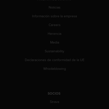
e
n
Noticias
E
E
Información sobre la empresa
.
Careers
U
Herencia
U
.
Media
e
n
Sustainability
e
l
Declaraciones de conformidad de la UE
+
1
Whistleblowing
8
5
5
2
5
SOCIOS
8
Strava
0
9