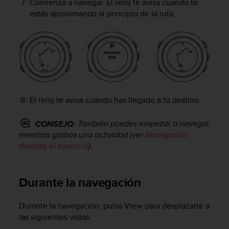
Comienza a navegar. El reloj te avisa cuando te
t
estás aproximando al principio de la ruta.
a
s
d
e
a
c
c
e
El reloj te avisa cuando has llegado a tu destino.
s
i
b
También puedes empezar a navegar
CONSEJO:
i
mientras grabas una actividad (ver
Navegación
l
durante el ejercicio
).
i
d
a
Durante la navegación
d
p
a
Durante la navegación, pulsa
View
para desplazarte a
r
las siguientes vistas:
a