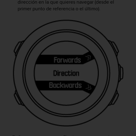
dirección en la que quieres navegar (desde el
i
o
primer punto de referencia o el último).
w
e
b
d
e
a
c
u
e
r
d
o
c
o
n
l
a
s
P
a
u