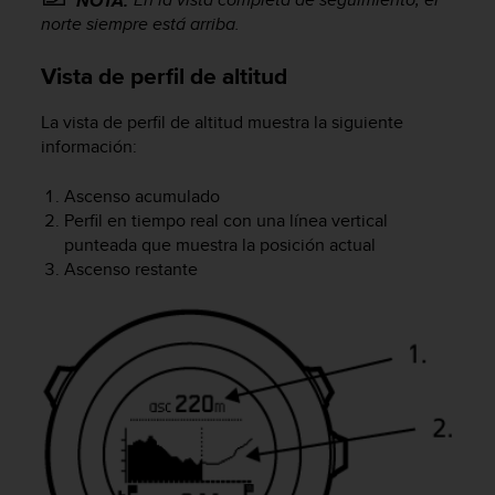
NOTA:
s
norte siempre está arriba.
,
W
Vista de perfil de altitud
C
A
La vista de perfil de altitud muestra la siguiente
G
información:
)
2
.
Ascenso acumulado
0
Perfil en tiempo real con una línea vertical
y
punteada que muestra la posición actual
o
Ascenso restante
t
r
a
s
n
o
r
m
a
s