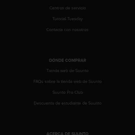
n
Centros de servicio
t
o
Tutorial Tuesday
d
e
Contacta con nosotros
S
e
r
v
i
DÓNDE COMPRAR
c
i
Tienda web de Suunto
o
a
FAQs sobre la tienda web de Suunto
l
Suunto Pro Club
C
l
Descuento de estudiante de Suunto
i
e
n
t
e
ACERCA DE SUUNTO