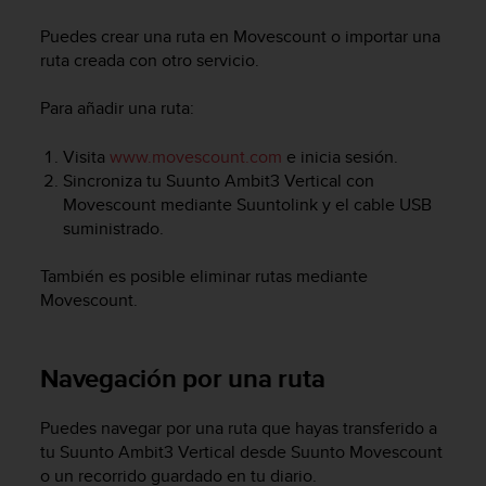
m
i
Puedes crear una ruta en Movescount o importar una
s
ruta creada con otro servicio.
o
d
Para añadir una ruta:
e
a
l
Visita
www.movescount.com
e inicia sesión.
c
Sincroniza tu
Suunto Ambit3 Vertical
con
a
Movescount mediante Suuntolink y el cable USB
n
suministrado.
z
a
También es posible eliminar rutas mediante
r
Movescount.
e
l
n
i
Navegación por una ruta
v
e
Puedes navegar por una ruta que hayas transferido a
l
tu
Suunto Ambit3 Vertical
desde Suunto Movescount
d
o un recorrido guardado en tu diario.
e