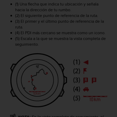
t
(1) Una flecha que indica tu ubicación y señala
A
hacia la dirección de tu rumbo.
c
(2) El siguiente punto de referencia de la ruta.
c
(3) El primer y el último punto de referencia de la
e
s
ruta.
s
(4) El PDI más cercano se muestra como un icono.
i
(5) Escala a la que se muestra la vista completa de
b
seguimiento.
i
l
i
t
y
G
u
i
d
e
l
i
n
e
En la vista completa de seguimiento, el