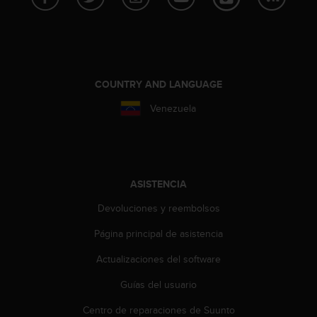
c
o
n
t
a
c
COUNTRY AND LANGUAGE
t
Venezuela
o
c
o
n
e
l
ASISTENCIA
d
Devoluciones y reembolsos
e
p
Página principal de asistencia
a
r
Actualizaciones del software
t
a
Guías del usuario
m
e
Centro de reparaciones de Suunto