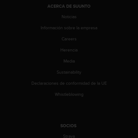
t
ACERCA DE SUUNTO
A
c
Noticias
c
e
Información sobre la empresa
s
s
Careers
i
b
Herencia
i
Media
l
i
Sustainability
t
y
Declaraciones de conformidad de la UE
G
u
Whistleblowing
i
d
e
l
i
SOCIOS
n
e
Strava