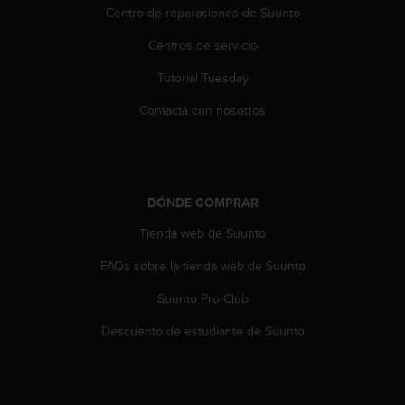
c
Centro de reparaciones de Suunto
o
n
Centros de servicio
t
Tutorial Tuesday
e
n
Contacta con nosotros
i
d
o
w
e
DÓNDE COMPRAR
b
(
Tienda web de Suunto
W
e
FAQs sobre la tienda web de Suunto
b
C
Suunto Pro Club
o
Descuento de estudiante de Suunto
n
t
e
n