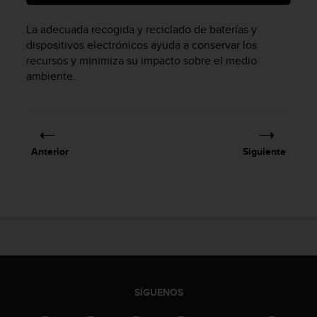
i
o
La adecuada recogida y reciclado de baterías y
w
dispositivos electrónicos ayuda a conservar los
e
recursos y minimiza su impacto sobre el medio
b
d
ambiente.
e
a
c
u
e
Anterior
Siguiente
r
d
o
c
o
n
l
a
s
P
SÍGUENOS
a
u