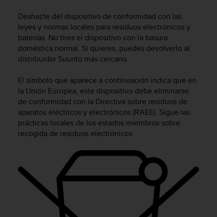
m
i
Deshazte del dispositivo de conformidad con las
s
leyes y normas locales para residuos electrónicos y
o
baterías. No tires el dispositivo con la basura
d
doméstica normal. Si quieres, puedes devolverlo al
e
distribuidor Suunto más cercano.
a
l
c
El símbolo que aparece a continuación indica que en
a
la Unión Europea, este dispositivo debe eliminarse
n
de conformidad con la Directiva sobre residuos de
z
aparatos eléctricos y electrónicos (RAEE). Sigue las
a
prácticas locales de los estados miembros sobre
r
recogida de residuos electrónicos.
e
l
n
i
v
e
l
d
e