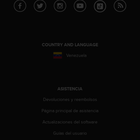
t
a
s
d
e
a
c
COUNTRY AND LANGUAGE
c
e
Venezuela
s
i
b
i
l
ASISTENCIA
i
d
Devoluciones y reembolsos
a
Página principal de asistencia
d
p
Actualizaciones del software
a
r
Guías del usuario
a