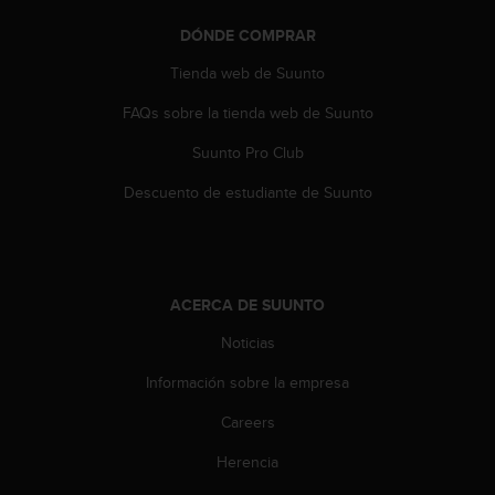
t
DÓNDE COMPRAR
a
s
Tienda web de Suunto
d
e
FAQs sobre la tienda web de Suunto
a
c
Suunto Pro Club
c
Descuento de estudiante de Suunto
e
s
i
b
i
ACERCA DE SUUNTO
l
i
Noticias
d
a
Información sobre la empresa
d
p
Careers
a
r
Herencia
a