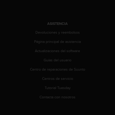
i
o
w
e
b
ASISTENCIA
d
e
Devoluciones y reembolsos
a
Página principal de asistencia
c
u
Actualizaciones del software
e
r
Guías del usuario
d
o
Centro de reparaciones de Suunto
c
o
Centros de servicio
n
Tutorial Tuesday
l
a
Contacta con nosotros
s
P
a
u