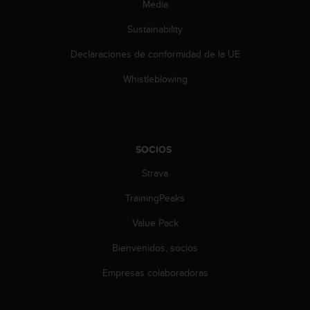
Media
c
o
Sustainability
n
t
Declaraciones de conformidad de la UE
e
n
Whistleblowing
i
d
o
w
e
SOCIOS
b
(
Strava
W
TrainingPeaks
e
b
Value Pack
C
o
Bienvenidos, socios
n
t
Empresas colaboradoras
e
n