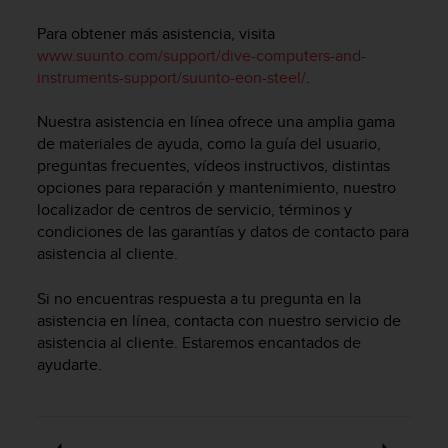
m
i
Para obtener más asistencia, visita
s
www.suunto.com/support/dive-computers-and-
o
instruments-support/suunto-eon-steel/
.
d
e
Nuestra asistencia en línea ofrece una amplia gama
a
l
de materiales de ayuda, como la guía del usuario,
c
preguntas frecuentes, vídeos instructivos, distintas
a
opciones para reparación y mantenimiento, nuestro
n
localizador de centros de servicio, términos y
z
condiciones de las garantías y datos de contacto para
a
asistencia al cliente.
r
e
Si no encuentras respuesta a tu pregunta en la
l
asistencia en línea, contacta con nuestro servicio de
n
asistencia al cliente. Estaremos encantados de
i
v
ayudarte.
e
l
d
e