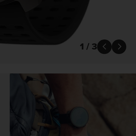
1 / 3

