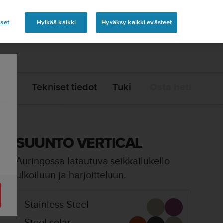
set
Hylkää kaikki
Hyväksy kaikki evästeet
udet
Tekniset tiedot
Tuki
Osta heti
SUUNTO VERTICAL
Auringossa latautuva seikkailukello
ulkoiluun ja harjoitteluun. ​
Stainless Steel
Steel solar