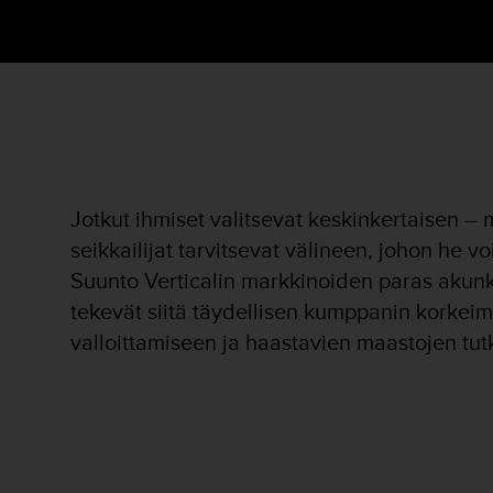
u
t
t
a
k
o
s
k
e
v
Jotkut ihmiset valitsevat keskinkertaisen – m
i
seikkailijat tarvitsevat välineen, johon he vo
e
Suunto Verticalin markkinoiden paras akunk
n
s
tekevät siitä täydellisen kumppanin korkei
t
valloittamiseen ja haastavien maastojen tut
a
n
d
a
r
d
i