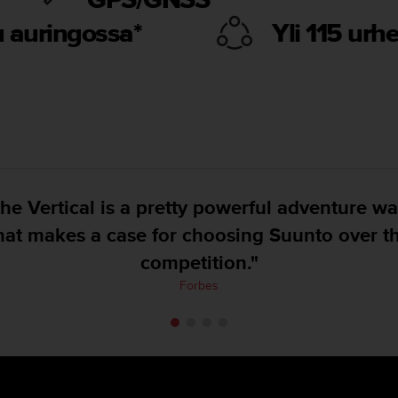
 auringossa*
Yli 115 urhe
Suunto has put forth a very accurate GPS wa
on land, with good and clear mapping.”
DC Rainmaker