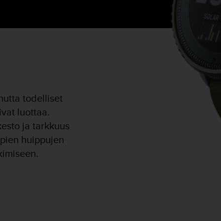
utta todelliset
ivat luottaa.
esto ja tarkkuus
mpien huippujen
kimiseen.