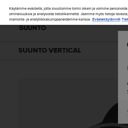
S
u
Käytämme evästeitä, jotta sivustomme toimii oikein ja voimme personoida s
u
ominaisuuksia ja analysoida tietoliikennettä. Jaamme myös tietoja tavasta
mainonta- ja analytiikkakumppaneidemme kanssa.
Evästekäytännöt
Tie
n
t
o
o
n
s
SUUNTO VERTICAL
i
t
o
u
t
u
n
u
t
t
ä
y
t