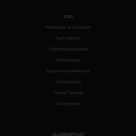
u
t
e
TUKI
t
t
Palautukset ja hyvitykset
a
Tuen pääsivu
v
u
Ohjelmistopäivitykset
u
s
Käyttöoppaat
o
h
Suunnon huoltokeskus
j
e
Huoltopisteet
i
Tutorial Tuesday
d
e
Ota yhteyttä
n
(
W
C
A
JÄLLEENMYYJÄT
G