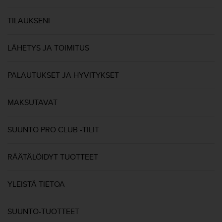
t
ä
TILAUKSENI
m
ä
ä
LÄHETYS JA TOIMITUS
n
t
ä
PALAUTUKSET JA HYVITYKSET
l
l
ä
MAKSUTAVAT
v
e
SUUNTO PRO CLUB -TILIT
r
k
k
RÄÄTÄLÖIDYT TUOTTEET
o
s
i
YLEISTÄ TIETOA
v
u
s
SUUNTO-TUOTTEET
t