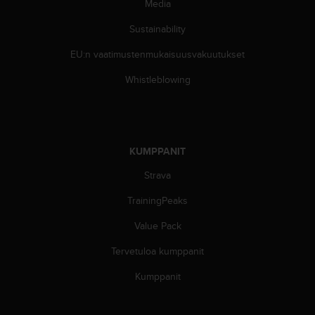
Media
A
A
Sustainability
-
t
EU:n vaatimustenmukaisuusvakuutukset
a
s
Whistleblowing
o
n
v
a
a
KUMPPANIT
t
Strava
i
m
TrainingPeaks
u
k
Value Pack
s
e
Tervetuloa kumppanit
t
s
Kumppanit
e
k