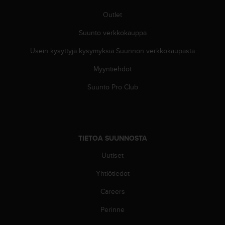
-
Outlet
o
h
Suunto verkkokauppa
j
e
Usein kysyttyjä kysymyksiä Suunnon verkkokaupasta
i
Myyntiehdot
s
t
Suunto Pro Club
u
s
)
2
.
TIETOA SUUNNOSTA
0
-
Uutiset
v
e
Yhtiötiedot
r
s
Careers
i
Perinne
o
n