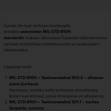
t
ä
m
ä
ä
n
Suunto Vertical -kellojen kestävyyttä
t
testattiin
asevoimien MIL-STD-810H-
ä
standardin
mukaan ulkoisessa Toptester-laboratoriossa
l
parhaan mahdollisen luotettavuuden ja kestävyyden
l
takaamiseksi.
ä
v
e
r
Läpäissyt testit:
k
k
MIL-STD-810H – Testimenetelmä 500.6 – alhainen
o
paine (korkeus)
s
i
Varmistaa, toimiiko kello korkeissa olosuhteissa
v
(kuten vuoristossa), joissa ilmanpaine on alhaisempi.
u
MIL-STD-810H – Testimenetelmä 501.7 – korkea
s
lämpötila, toiminta
t