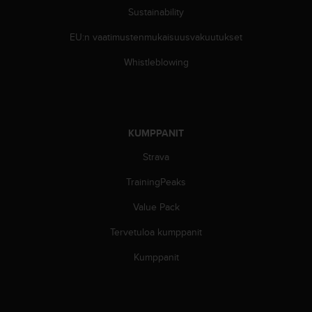
u
Sustainability
t
EU:n vaatimustenmukaisuusvakuutukset
t
a
Whistleblowing
k
o
s
k
e
KUMPPANIT
v
i
Strava
e
n
TrainingPeaks
s
t
Value Pack
a
Tervetuloa kumppanit
n
d
Kumppanit
a
r
d
i