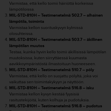
Varmistaa, että kello toimii häiriöttä korkeissa
o
l
lämpötiloissa.
l
MIL-STD-810H – Testimenetelmä 502.7 – alhainen
a
lämpötila, toiminta
v
Varmistaa kellon suorituskyvyn kylmissä
e
r
olosuhteissa.
k
MIL-STD-810H – Testimenetelmä 503.7 – äkillinen
k
lämpötilan muutos
o
Testaa, kuinka hyvin kello toimii äkillisissä lämpötilan
s
muutoksissa, kuten siirryttäessä kuumasta
i
v
aavikkoympäristöstä ilmastoituun huoneeseen.
u
MIL-STD-810H – Testimenetelmä 510.7 – pöly
s
Varmistaa, että kello on suojattu pölyltä, joka voi
t
vaikuttaa sen toimintakykyyn ja näyttöön.
o
MIL-STD-810H – Testimenetelmä 516.8 – isku
n
s
Varmistaa kellon kyvyn kestää fyysisiä
a
rasitustekijöitä, kuten kolhuja ja pudotuksia.
a
MIL-STD-810H – Testimenetelmä 516.8 – pudotus
v