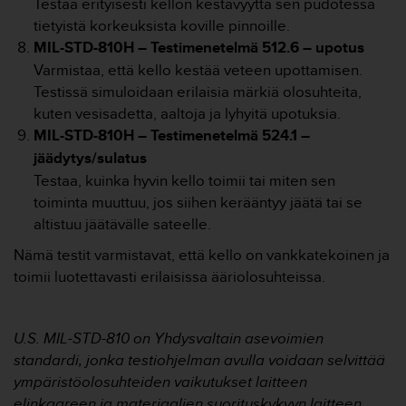
Testaa erityisesti kellon kestävyyttä sen pudotessa
u
t
tietyistä korkeuksista koville pinnoille.
e
MIL-STD-810H – Testimenetelmä 512.6 – upotus
t
Varmistaa, että kello kestää veteen upottamisen.
t
Testissä simuloidaan erilaisia märkiä olosuhteita,
a
kuten vesisadetta, aaltoja ja lyhyitä upotuksia.
v
u
MIL-STD-810H – Testimenetelmä 524.1 –
u
jäädytys/sulatus
s
Testaa, kuinka hyvin kello toimii tai miten sen
o
toiminta muuttuu, jos siihen kerääntyy jäätä tai se
h
j
altistuu jäätävälle sateelle.
e
Nämä testit varmistavat, että kello on vankkatekoinen ja
i
toimii luotettavasti erilaisissa ääriolosuhteissa.
d
e
n
(
U.S. MIL-STD-810 on Yhdysvaltain asevoimien
W
standardi, jonka testiohjelman avulla voidaan selvittää
C
ympäristöolosuhteiden vaikutukset laitteen
A
elinkaareen ja materiaalien suorituskykyyn laitteen
G