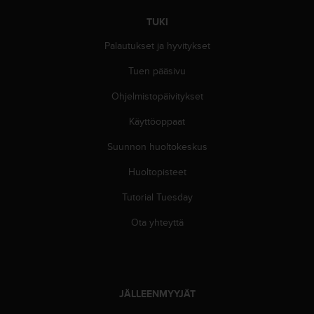
A
A
TUKI
-
Palautukset ja hyvitykset
t
a
Tuen pääsivu
s
o
Ohjelmistopäivitykset
n
v
Käyttöoppaat
a
Suunnon huoltokeskus
a
t
Huoltopisteet
i
m
Tutorial Tuesday
u
k
Ota yhteyttä
s
e
t
s
e
JÄLLEENMYYJÄT
k