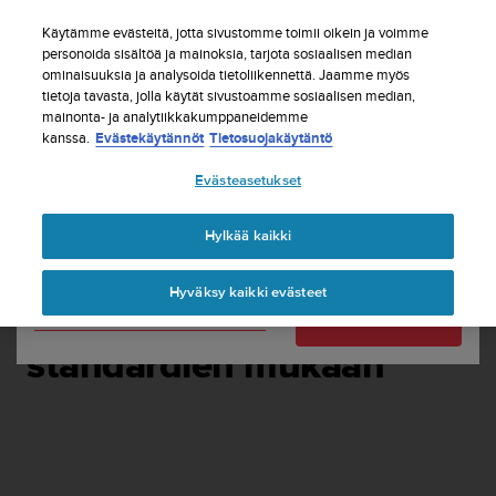
S
Tilaa uutiskirje ja saat 5% alennusta
| Ilmaiset
u
Käytämme evästeitä, jotta sivustomme toimii oikein ja voimme
palautukset
u
personoida sisältöä ja mainoksia, tarjota sosiaalisen median
Maasi tai alueesi:
ominaisuuksia ja analysoida tietoliikennettä. Jaamme myös
n
tietoja tavasta, jolla käytät sivustoamme sosiaalisen median,
t
mainonta- ja analytiikkakumppaneidemme
o
kanssa.
Evästekäytännöt
Tietosuojakäytäntö
United States
o
n
Etusivu
SUUNTO VERTICAL WITH MILITARY-GRADE
Evästeasetukset
s
DURABILITY
Currency: $ (USD)
i
t
Shipping only to United States
Hylkää kaikki
Suunto Verticalin
o
u
kestävyys on testattu
Hyväksy kaikki evästeet
t
Vaihda maatasi tai aluettasi
Jatka
alan tiukimpien
u
n
standardien mukaan
u
t
t
ä
y
t