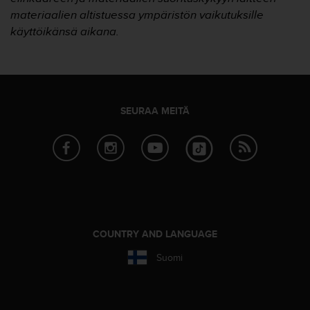
-
materiaalien altistuessa ympäristön vaikutuksille
o
käyttöikänsä aikana.
h
j
e
i
s
t
SEURAA MEITÄ
u
s
)
2
.
0
-
v
e
COUNTRY AND LANGUAGE
r
Suomi
s
i
o
n