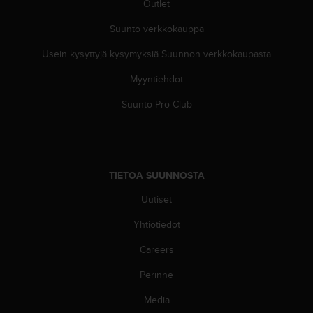
ä
Outlet
m
Suunto verkkokauppa
y
ö
Usein kysyttyjä kysymyksiä Suunnon verkkokaupasta
s
m
Myyntiehdot
u
i
Suunto Pro Club
d
e
n
s
a
TIETOA SUUNNOSTA
a
v
Uutiset
u
Yhtiötiedot
t
e
Careers
t
t
Perinne
a
v
Media
u