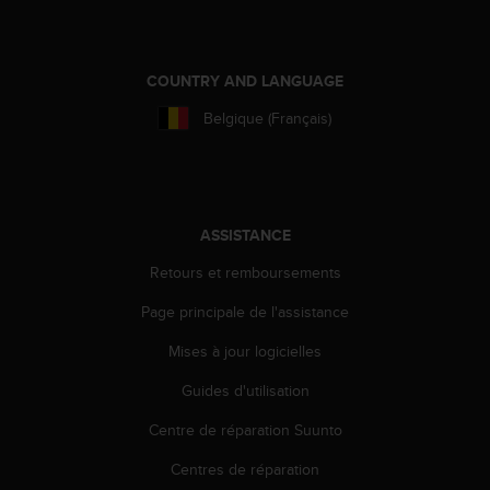
f
o
r
m
COUNTRY AND LANGUAGE
i
Belgique (Français)
t
é
a
u
x
d
ASSISTANCE
i
Retours et remboursements
r
e
Page principale de l'assistance
c
t
Mises à jour logicielles
i
v
Guides d'utilisation
e
Centre de réparation Suunto
s
d
Centres de réparation
'