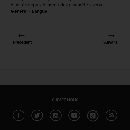
e
d'unités depuis le menu des paramètres sous
s
Général
»
Langue
.
i
t
e
W
e
b
Précédent
Suivant
a
u
n
i
v
e
a
u
A
A
SUIVEZ-NOUS
d
e
c
o
n