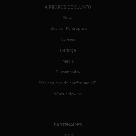
e
À PROPOS DE SUUNTO
b
News
(
W
Infos sur l'entreprise
e
b
Careers
C
o
Héritage
n
t
Media
e
Sustainability
n
t
Déclarations de conformité UE
A
c
Whistleblowing
c
e
s
s
i
PARTENAIRES
b
i
Strava