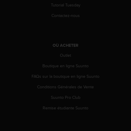
a
Tutorial Tuesday
c
c
Contactez-nous
e
s
s
i
b
OÙ ACHETER
i
l
Outlet
i
Boutique en ligne Suunto
t
é
FAQs sur la boutique en ligne Suunto
d
u
Conditions Générales de Vente
c
o
Suunto Pro Club
n
t
Remise étudiante Suunto
e
n
u
W