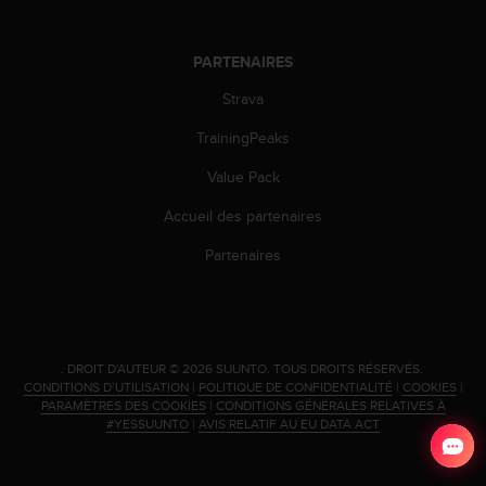
u
x
É
PARTENAIRES
t
a
Strava
t
TrainingPeaks
s
-
Value Pack
U
n
Accueil des partenaires
i
s
Partenaires
a
u
+
1
8
.
DROIT D'AUTEUR © 2026 SUUNTO.
TOUS DROITS RÉSERVÉS.
5
CONDITIONS D’UTILISATION
|
POLITIQUE DE CONFIDENTIALITÉ
|
COOKIES
|
5
PARAMÈTRES DES COOKIES
|
CONDITIONS GÉNÉRALES RELATIVES À
2
#YESSUUNTO
|
AVIS RELATIF AU EU DATA ACT
5
8