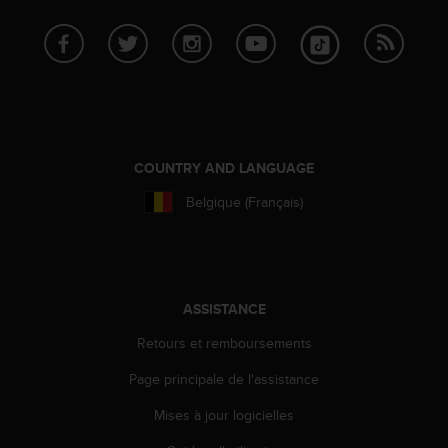
o
r
m
i
t
é
a
u
COUNTRY AND LANGUAGE
x
a
Belgique (Français)
u
t
r
e
s
ASSISTANCE
n
o
Retours et remboursements
r
m
Page principale de l'assistance
e
s
Mises à jour logicielles
d