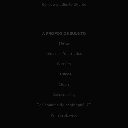
Remise étudiante Suunto
-
v
o
u
s
a
À PROPOS DE SUUNTO
u
News
S
e
Infos sur l'entreprise
r
v
Careers
i
c
Héritage
e
Media
c
l
Sustainability
i
e
Déclarations de conformité UE
n
t
Whistleblowing
s
a