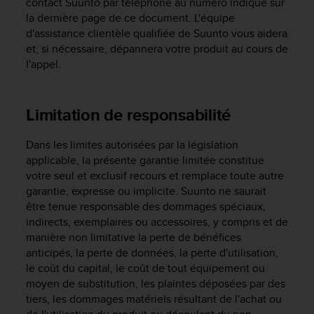
contact Suunto par téléphone au numéro indiqué sur
l
la dernière page de ce document. L'équipe
i
d'assistance clientèle qualifiée de Suunto vous aidera
t
et, si nécessaire, dépannera votre produit au cours de
y
G
l'appel.
u
i
d
Limitation de responsabilité
e
l
Dans les limites autorisées par la législation
i
applicable, la présente garantie limitée constitue
n
e
votre seul et exclusif recours et remplace toute autre
s
garantie, expresse ou implicite. Suunto ne saurait
,
être tenue responsable des dommages spéciaux,
W
indirects, exemplaires ou accessoires, y compris et de
C
manière non limitative la perte de bénéfices
A
anticipés, la perte de données, la perte d'utilisation,
G
le coût du capital, le coût de tout équipement ou
)
moyen de substitution, les plaintes déposées par des
2
tiers, les dommages matériels résultant de l'achat ou
.