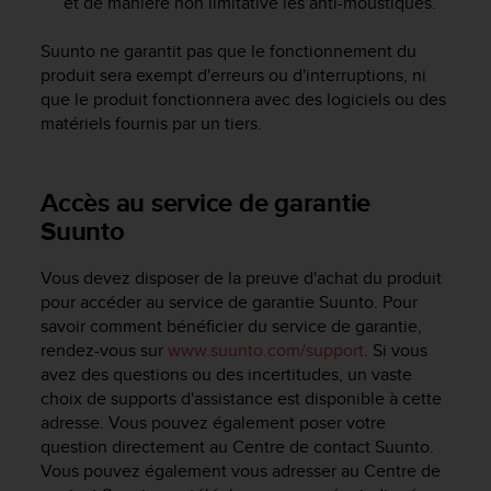
et de manière non limitative les anti-moustiques.
e
b
Suunto ne garantit pas que le fonctionnement du
(
produit sera exempt d'erreurs ou d'interruptions, ni
W
que le produit fonctionnera avec des logiciels ou des
e
matériels fournis par un tiers.
b
C
o
n
Accès au service de garantie
t
Suunto
e
n
Vous devez disposer de la preuve d'achat du produit
t
pour accéder au service de garantie Suunto. Pour
A
savoir comment bénéficier du service de garantie,
c
c
rendez-vous sur
www.suunto.com/support
. Si vous
e
avez des questions ou des incertitudes, un vaste
s
choix de supports d'assistance est disponible à cette
s
adresse. Vous pouvez également poser votre
i
question directement au Centre de contact Suunto.
b
Vous pouvez également vous adresser au Centre de
i