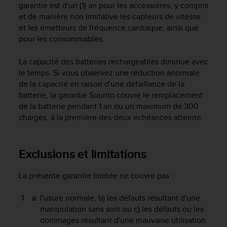
garantie est d'un (1) an pour les accessoires, y compris
f
et de manière non limitative les capteurs de vitesse
o
r
et les émetteurs de fréquence cardiaque, ainsi que
m
pour les consommables.
i
t
La capacité des batteries rechargeables diminue avec
é
le temps. Si vous observez une réduction anormale
a
de la capacité en raison d'une défaillance de la
u
batterie, la garantie Suunto couvre le remplacement
x
de la batterie pendant 1 an ou un maximum de 300
d
charges, à la première des deux échéances atteinte.
i
r
e
c
Exclusions et limitations
t
i
La présente garantie limitée ne couvre pas :
v
e
l'usure normale, b) les défauts résultant d'une
s
manipulation sans soin ou c) les défauts ou les
d
'
dommages résultant d'une mauvaise utilisation