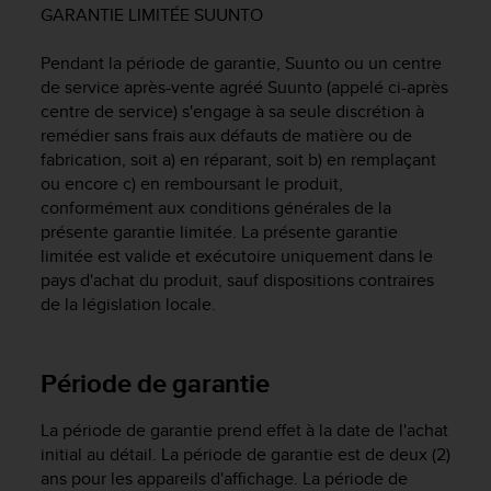
e
GARANTIE LIMITÉE SUUNTO
s
i
Pendant la période de garantie, Suunto ou un centre
t
de service après-vente agréé Suunto (appelé ci-après
e
centre de service) s'engage à sa seule discrétion à
W
e
remédier sans frais aux défauts de matière ou de
b
fabrication, soit a) en réparant, soit b) en remplaçant
a
ou encore c) en remboursant le produit,
u
conformément aux conditions générales de la
n
présente garantie limitée. La présente garantie
i
limitée est valide et exécutoire uniquement dans le
v
pays d'achat du produit, sauf dispositions contraires
e
de la législation locale.
a
u
A
A
Période de garantie
d
e
La période de garantie prend effet à la date de l'achat
c
initial au détail. La période de garantie est de deux (2)
o
ans pour les appareils d'affichage. La période de
n