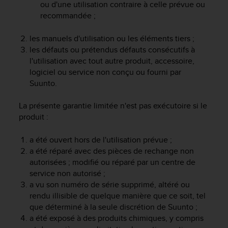
a
ou d'une utilisation contraire à celle prévue ou
c
recommandée ;
c
e
les manuels d'utilisation ou les éléments tiers ;
s
les défauts ou prétendus défauts consécutifs à
s
l'utilisation avec tout autre produit, accessoire,
i
logiciel ou service non conçu ou fourni par
b
Suunto.
i
l
i
La présente garantie limitée n'est pas exécutoire si le
t
produit :
é
d
a été ouvert hors de l'utilisation prévue ;
u
a été réparé avec des pièces de rechange non
c
autorisées ; modifié ou réparé par un centre de
o
service non autorisé ;
n
a vu son numéro de série supprimé, altéré ou
t
rendu illisible de quelque manière que ce soit, tel
e
que déterminé à la seule discrétion de Suunto ;
n
u
a été exposé à des produits chimiques, y compris
W