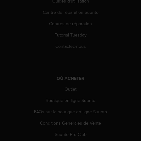
Guides d'utilisation
'
a
Centre de réparation Suunto
c
c
Centres de réparation
e
s
Tutorial Tuesday
s
i
Contactez-nous
b
i
l
i
t
OÙ ACHETER
é
Outlet
.
A
Boutique en ligne Suunto
d
r
FAQs sur la boutique en ligne Suunto
e
s
Conditions Générales de Vente
s
e
Suunto Pro Club
z