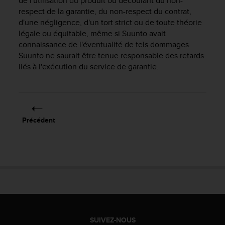
de l'utilisation du produit ou découlant du non-
0
a
respect de la garantie, du non-respect du contrat,
i
d'une négligence, d'un tort strict ou de toute théorie
n
légale ou équitable, même si Suunto avait
s
connaissance de l'éventualité de tels dommages.
i
Suunto ne saurait être tenue responsable des retards
q
liés à l'exécution du service de garantie.
u
'
à
a
s
Précédent
s
u
r
e
r
s
a
c
o
n
SUIVEZ-NOUS
f