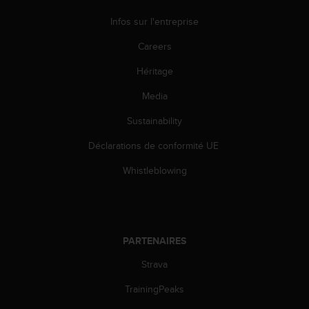
o
Infos sur l'entreprise
r
m
Careers
i
t
Héritage
é
a
Media
u
x
Sustainability
a
Déclarations de conformité UE
u
t
Whistleblowing
r
e
s
n
o
PARTENAIRES
r
m
Strava
e
s
TrainingPeaks
d