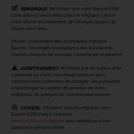
a
c
Ne laissez pas votre
Suunto EON
REMARQUE:
c
Core
dans un seau d'eau (pour le rinçage). L'écran
e
reste allumé et consomme de l'énergie lorsqu'il se
s
trouve sous l'eau.
s
i
Utilisez uniquement des accessoires d'origine
b
Suunto. Les dégâts imputables à des accessoires
i
d'autres marques ne sont pas couverts par la garantie.
l
i
t
N’utilisez pas de tuyaux d’air
AVERTISSEMENT:
é
comprimé ou d’eau sous haute pression pour
d
nettoyer votre ordinateur de plongée. Vous pourriez
u
endommager le capteur de pression de votre
c
ordinateur de plongée de manière permanente.
o
n
N'oubliez pas d'enregistrer votre
CONSEIL:
t
Suunto EON Core
à l'adresse
e
www.suunto.com/register
pour bénéficier d'une
n
assistance personnalisée.
u
W