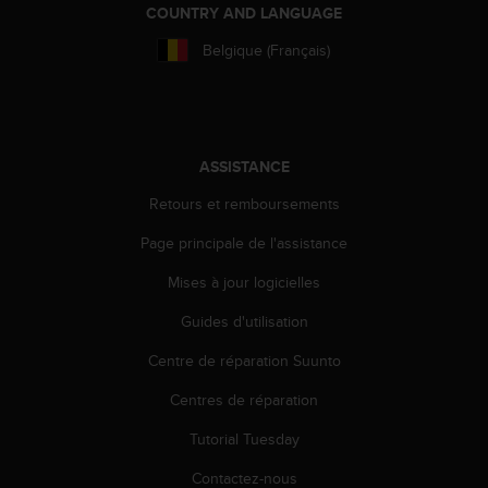
l
COUNTRY AND LANGUAGE
i
Belgique (Français)
t
y
G
u
i
d
ASSISTANCE
e
Retours et remboursements
l
i
Page principale de l'assistance
n
e
Mises à jour logicielles
s
,
Guides d'utilisation
W
C
Centre de réparation Suunto
A
Centres de réparation
G
)
Tutorial Tuesday
2
.
Contactez-nous