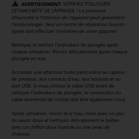
VÉRIFIEZ TOUJOURS
AVERTISSEMENT:
f
o
L'ÉTANCHÉITÉ DE L'APPAREIL ! La présence
r
d'humidité à l’intérieur de l'appareil peut gravement
m
l’endommager. Seul un centre de réparation Suunto
i
agréé doit effectuer l'entretien de votre appareil.
t
é
Nettoyez et séchez l'ordinateur de plongée après
a
chaque utilisation. Rincez délicatement après chaque
u
plongée en mer.
x
d
Accordez une attention toute particulière au capteur
i
r
de pression, aux contacts d'eau, aux boutons et au
e
port USB. Si vous utilisez le câble USB avant de
c
nettoyer l'ordinateur de plongée, le connecteur du
t
câble (extrémité de l'unité) doit être également rincé.
i
v
Après utilisation, rincez-le à l'eau claire avec un peu
e
de savon doux et nettoyez délicatement le boîtier
s
avec un chiffon doux humide ou une peau de
d
chamois.
'