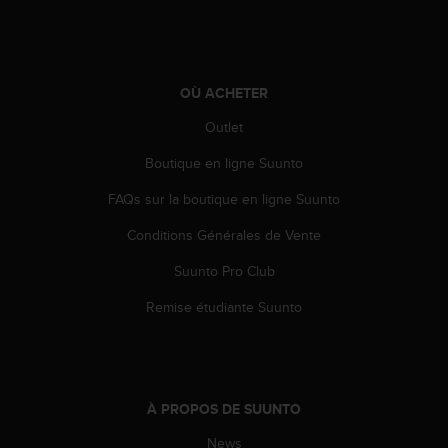
0
a
i
n
s
OÙ ACHETER
i
q
Outlet
u
'
Boutique en ligne Suunto
à
FAQs sur la boutique en ligne Suunto
a
s
Conditions Générales de Vente
s
u
Suunto Pro Club
r
e
Remise étudiante Suunto
r
s
a
c
o
À PROPOS DE SUUNTO
n
f
News