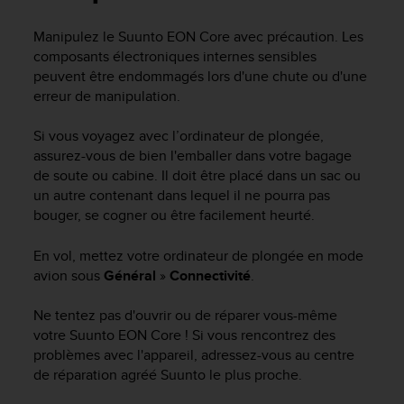
e
s
Manipulez le
Suunto EON Core
avec précaution. Les
i
composants électroniques internes sensibles
t
e
peuvent être endommagés lors d'une chute ou d'une
W
erreur de manipulation.
e
b
Si vous voyagez avec l’ordinateur de plongée,
a
assurez-vous de bien l'emballer dans votre bagage
u
de soute ou cabine. Il doit être placé dans un sac ou
n
un autre contenant dans lequel il ne pourra pas
i
bouger, se cogner ou être facilement heurté.
v
e
a
En vol, mettez votre ordinateur de plongée en mode
u
avion sous
Général
»
Connectivité
.
A
A
Ne tentez pas d'ouvrir ou de réparer vous-même
d
votre
Suunto EON Core
! Si vous rencontrez des
e
problèmes avec l'appareil, adressez-vous au centre
c
de réparation agréé Suunto le plus proche.
o
n