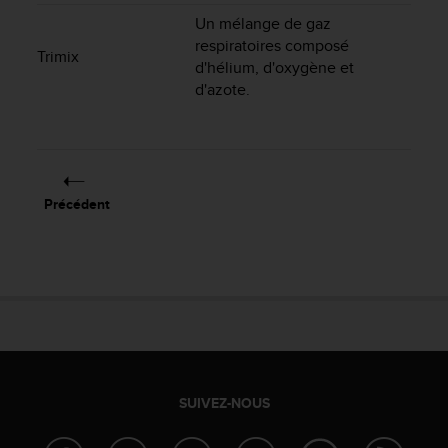
0
9
Un mélange de gaz
0
respiratoires composé
Trimix
0
d'hélium, d'oxygène et
(
d'azote.
a
p
p
e
l
g
Précédent
r
a
t
u
i
t
)
s
i
v
SUIVEZ-NOUS
o
u