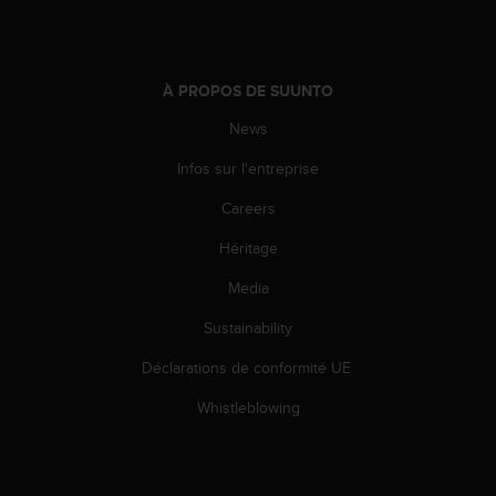
i
o
n
s
À PROPOS DE SUUNTO
d
News
e
c
Infos sur l'entreprise
e
s
Careers
i
t
Héritage
e
W
Media
e
Sustainability
b
.
Déclarations de conformité UE
Whistleblowing