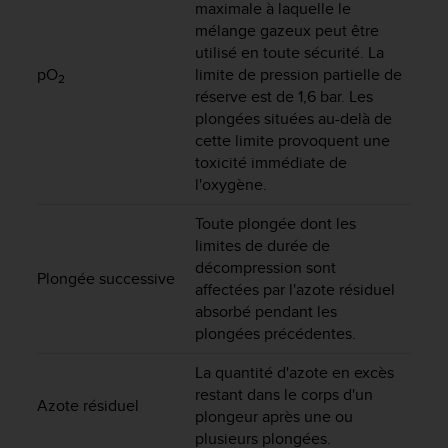
maximale à laquelle le
-
mélange gazeux peut être
v
utilisé en toute sécurité. La
o
pO
limite de pression partielle de
u
2
réserve est de 1,6 bar. Les
s
plongées situées au-delà de
a
u
cette limite provoquent une
S
toxicité immédiate de
e
l'oxygène.
r
v
Toute plongée dont les
i
limites de durée de
c
décompression sont
Plongée successive
e
affectées par l'azote résiduel
c
absorbé pendant les
l
plongées précédentes.
i
e
La quantité d'azote en excès
n
restant dans le corps d'un
t
Azote résiduel
plongeur après une ou
s
plusieurs plongées.
a