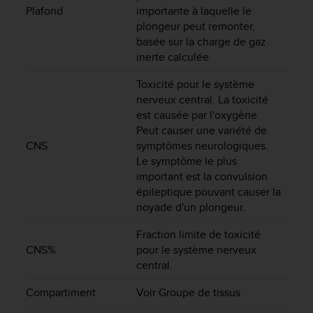
f
Plafond
importante à laquelle le
o
plongeur peut remonter,
r
basée sur la charge de gaz
m
inerte calculée.
i
t
Toxicité pour le système
é
nerveux central. La toxicité
a
est causée par l'oxygène.
u
Peut causer une variété de
x
CNS
symptômes neurologiques.
d
Le symptôme le plus
i
important est la convulsion
r
épileptique pouvant causer la
e
c
noyade d'un plongeur.
t
i
Fraction limite de toxicité
v
CNS%
pour le système nerveux
e
central.
s
d
Compartiment
Voir Groupe de tissus
'