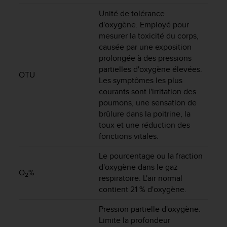
'
Unité de tolérance
a
c
d'oxygène. Employé pour
c
mesurer la toxicité du corps,
e
causée par une exposition
s
prolongée à des pressions
s
partielles d'oxygène élevées.
i
OTU
Les symptômes les plus
b
courants sont l'irritation des
i
poumons, une sensation de
l
brûlure dans la poitrine, la
i
toux et une réduction des
t
é
fonctions vitales.
.
A
Le pourcentage ou la fraction
d
d'oxygène dans le gaz
O
%
r
2
respiratoire. L'air normal
e
contient 21 % d'oxygène.
s
s
Pression partielle d'oxygène.
e
Limite la profondeur
z