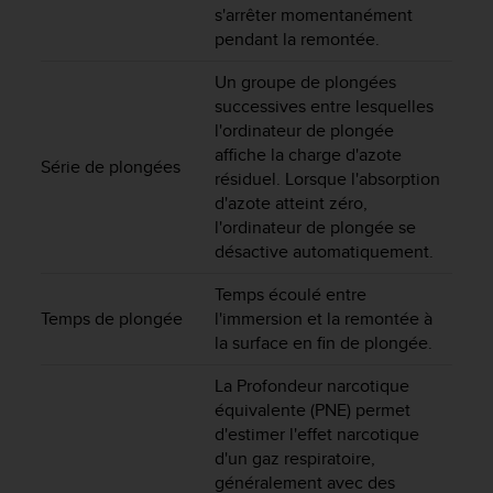
s'arrêter momentanément
e
pendant la remontée.
b
(
Un groupe de plongées
W
successives entre lesquelles
e
l'ordinateur de plongée
b
C
affiche la charge d'azote
Série de plongées
o
résiduel. Lorsque l'absorption
n
d'azote atteint zéro,
t
l'ordinateur de plongée se
e
désactive automatiquement.
n
t
Temps écoulé entre
A
Temps de plongée
l'immersion et la remontée à
c
la surface en fin de plongée.
c
e
La Profondeur narcotique
s
équivalente (PNE) permet
s
d'estimer l'effet narcotique
i
d'un gaz respiratoire,
b
généralement avec des
i