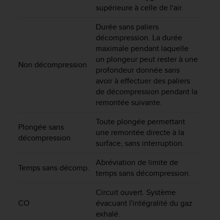
o
supérieure à celle de l'air.
r
Durée sans paliers
m
i
décompression. La durée
t
maximale pendant laquelle
é
un plongeur peut rester à une
Non décompression
a
profondeur donnée sans
u
avoir à effectuer des paliers
x
de décompression pendant la
a
remontée suivante.
u
t
Toute plongée permettant
r
Plongée sans
une remontée directe à la
e
décompression
surface, sans interruption.
s
n
Abréviation de limite de
o
Temps sans décomp.
temps sans décompression.
r
m
Circuit ouvert. Système
e
CO
évacuant l'intégralité du gaz
s
d
exhalé.