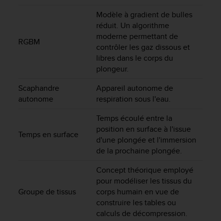
u
Modèle à gradient de bulles
x
É
réduit. Un algorithme
t
moderne permettant de
RGBM
a
contrôler les gaz dissous et
t
libres dans le corps du
s
plongeur.
-
U
Scaphandre
Appareil autonome de
n
autonome
respiration sous l'eau.
i
s
Temps écoulé entre la
a
position en surface à l'issue
u
Temps en surface
d'une plongée et l'immersion
+
de la prochaine plongée.
1
8
Concept théorique employé
5
pour modéliser les tissus du
5
Groupe de tissus
corps humain en vue de
2
construire les tables ou
5
8
calculs de décompression.