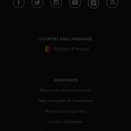
s
r
e
n
c
o
COUNTRY AND LANGUAGE
n
t
Belgique (Français)
r
e
z
d
e
s
ASSISTANCE
p
Retours et remboursements
r
o
Page principale de l'assistance
b
l
Mises à jour logicielles
è
m
Guides d'utilisation
e