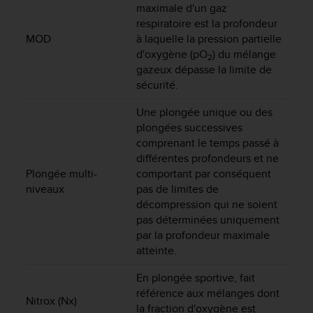
0
maximale d'un gaz
a
respiratoire est la profondeur
i
MOD
à laquelle la pression partielle
n
d'oxygène (pO
) du mélange
s
2
gazeux dépasse la limite de
i
sécurité.
q
u
Une plongée unique ou des
'
plongées successives
à
a
comprenant le temps passé à
s
différentes profondeurs et ne
s
Plongée multi-
comportant par conséquent
u
niveaux
pas de limites de
r
décompression qui ne soient
e
pas déterminées uniquement
r
par la profondeur maximale
s
atteinte.
a
c
En plongée sportive, fait
o
référence aux mélanges dont
n
Nitrox (Nx)
la fraction d'oxygène est
f