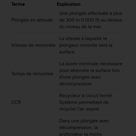
e
Terme
Explication
s
i
Une plongée effectuée à plus
t
Plongée en altitude
de 300 m (1 000 ft) au-dessus
e
du niveau de la mer.
W
e
La vitesse à laquelle le
b
Vitesse de remontée
plongeur remonte vers la
a
surface.
u
n
La durée minimale nécessaire
i
pour atteindre la surface lors
Temps de remontée
v
d'une plongée avec
e
décompression.
a
u
Recycleur à circuit fermé.
A
CCR
Système permettant de
A
recycler l'air expiré.
d
e
Dans une plongée avec
c
décompression, la
o
profondeur la moins
n