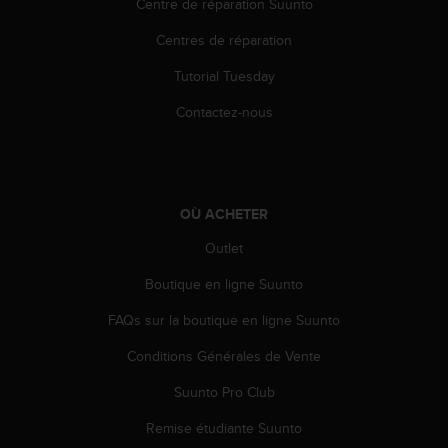
Centre de réparation Suunto
s
p
Centres de réparation
o
u
Tutorial Tuesday
r
a
Contactez-nous
c
c
é
d
e
OÙ ACHETER
r
a
Outlet
u
Boutique en ligne Suunto
x
i
FAQs sur la boutique en ligne Suunto
n
f
Conditions Générales de Vente
o
r
Suunto Pro Club
m
a
Remise étudiante Suunto
t