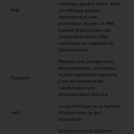
l
mélanges gazeux trimix. Pour
i
PNE
un mélange gazeux
t
respiratoire et une
y
profondeur donnés, le PNE
G
indique la profondeur qui
u
produirait le même effet
i
narcotique en respirant de
d
l'air comprimé.
e
l
Pendant une plongée avec
i
décompression, profondeur
n
la plus importante à laquelle
e
Plancher
s
il est recommandé de
,
s'arrêter pour une
W
décompression efficace.
C
A
Le pourcentage ou la fraction
G
He%
d'hélium dans le gaz
)
respiratoire.
2
.
La profondeur d'utilisation