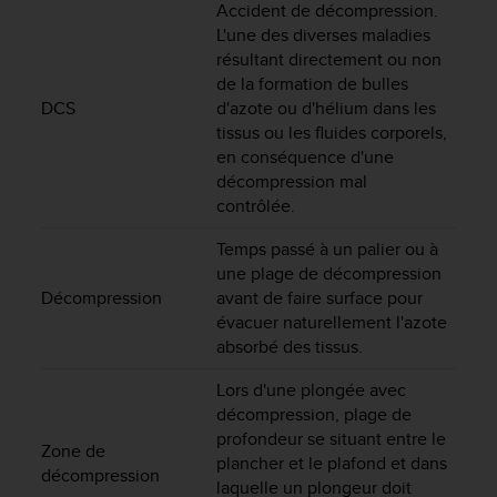
a
Accident de décompression.
c
L'une des diverses maladies
c
résultant directement ou non
e
de la formation de bulles
s
DCS
d'azote ou d'hélium dans les
s
tissus ou les fluides corporels,
i
en conséquence d'une
b
décompression mal
i
contrôlée.
l
i
Temps passé à un palier ou à
t
une plage de décompression
é
d
Décompression
avant de faire surface pour
u
évacuer naturellement l'azote
c
absorbé des tissus.
o
n
Lors d'une plongée avec
t
décompression, plage de
e
profondeur se situant entre le
Zone de
n
plancher et le plafond et dans
u
décompression
laquelle un plongeur doit
W