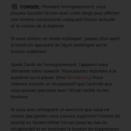
o
Pendant l'enregistrement, vous
CONSEIL:
r
pouvez toucher l'écran avec votre doigt pour afficher
m
une fenêtre contextuelle indiquant l'heure actuelle
i
et le niveau de la batterie.
t
é
Si vous utilisez un mode multisport, passez d'un sport
a
à l'autre en appuyant de façon prolongée sur le
u
x
bouton supérieur.
a
u
Après l'arrêt de l'enregistrement, l'appareil vous
t
demande votre ressenti. Vous pouvez répondre à la
r
question ou la passer. (Voir
Sensations
.) Vous
e
obtenez ensuite un récapitulatif que l'activité que
s
vous pouvez parcourir avec l'écran tactile ou les
n
boutons.
o
r
Si vous avez enregistré un exercice que vous ne
m
e
voulez pas garder, vous pouvez supprimer l’entrée du
s
journal en faisant défiler l'écran jusqu'au bas du
d
récapitulatif et en touchant le bouton de suppression.