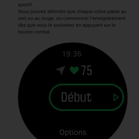
sportif.
e
Vous pouvez attendre que chaque icône passe au
b
(
vert ou au rouge, ou commencer l’enregistrement
W
dès que vous le souhaitez en appuyant sur le
e
bouton central.
b
C
o
n
t
e
n
t
A
c
c
e
s
s
i
b
i