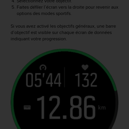
Sélectionnez votre objectif.
0
9
Faites défiler l’écran vers la droite pour revenir aux
0
options des modes sportifs.
0
(
Si vous avez activé les objectifs généraux, une barre
a
d’objectif est visible sur chaque écran de données
p
indiquant votre progression.
p
e
l
g
r
a
t
u
i
t
)
s
i
v
o
u