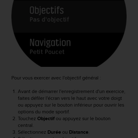
u
x
É
t
a
t
s
-
U
n
i
s
a
Pour vous exercer avec l'objectif général :
u
+
Avant de démarrer l'enregistrement d'un exercice,
1
faites défiler l'écran vers le haut avec votre doigt
8
ou appuyez sur le bouton inférieur pour ouvrir les
5
options du mode sportif.
5
Touchez
Objectif
ou appuyez sur le bouton
2
central.
5
Sélectionnez
Durée
ou
Distance
.
8