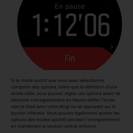
0
a
i
n
s
i
q
u
'
à
a
s
s
u
Si le mode sportif que vous avez sélectionné
r
comporte des options, telles que la définition d'une
e
durée cible, vous pouvez régler ces options avant de
r
démarrer l'enregistrement en faisant défiler l'écran
s
vers le haut avec votre doigt ou en appuyant sur le
a
bouton inférieur. Vous pouvez également ajuster les
c
o
options des modes sportifs pendant l'enregistrement
n
en maintenant le bouton central enfoncé.
f