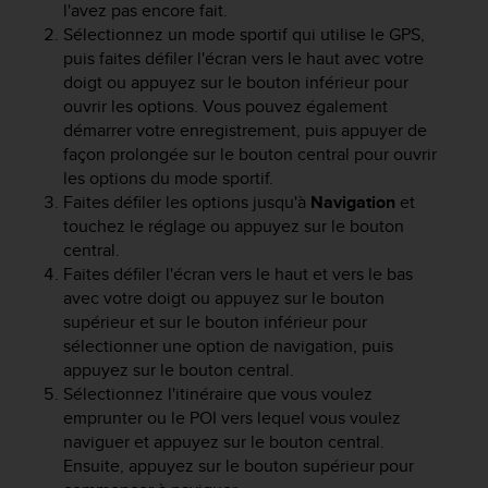
l'avez pas encore fait.
i
Sélectionnez un mode sportif qui utilise le GPS,
o
puis faites défiler l'écran vers le haut avec votre
n
doigt ou appuyez sur le bouton inférieur pour
s
ouvrir les options. Vous pouvez également
d
e
démarrer votre enregistrement, puis appuyer de
c
façon prolongée sur le bouton central pour ouvrir
e
les options du mode sportif.
s
Faites défiler les options jusqu'à
Navigation
et
i
touchez le réglage ou appuyez sur le bouton
t
central.
e
Faites défiler l'écran vers le haut et vers le bas
W
avec votre doigt ou appuyez sur le bouton
e
supérieur et sur le bouton inférieur pour
b
sélectionner une option de navigation, puis
.
appuyez sur le bouton central.
Sélectionnez l'itinéraire que vous voulez
emprunter ou le POI vers lequel vous voulez
naviguer et appuyez sur le bouton central.
Ensuite, appuyez sur le bouton supérieur pour