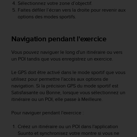
s
Sélectionnez votre zone d’objectif.
p
Faites défiler l’écran vers la droite pour revenir aux
o
options des modes sportifs.
u
r
a
Navigation pendant l'exercice
c
c
é
Vous pouvez naviguer le long d'un itinéraire ou vers
d
un POI tandis que vous enregistrez un exercice.
e
r
Le GPS doit être activé dans le mode sportif que vous
a
utilisez pour permettre l'accès aux options de
u
navigation. Si la précision GPS du mode sportif est
x
Satisfaisante ou Bonne, lorsque vous sélectionnez un
i
itinéraire ou un POI, elle passe à Meilleure.
n
f
o
Pour naviguer pendant l'exercice :
r
m
Créez un itinéraire ou un POI dans l'application
a
Suunto et synchronisez votre montre si vous ne
t