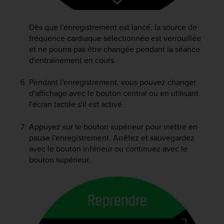
l
i
t
Dès que l'enregistrement est lancé, la source de
y
fréquence cardiaque sélectionnée est verrouillée
G
et ne pourra pas être changée pendant la séance
u
d'entraînement en cours.
i
d
Pendant l'enregistrement, vous pouvez changer
e
d'affichage avec le bouton central ou en utilisant
l
l'écran tactile s'il est activé.
i
n
e
Appuyez sur le bouton supérieur pour mettre en
s
pause l'enregistrement. Arrêtez et sauvegardez
,
avec le bouton inférieur ou continuez avec le
W
bouton supérieur.
C
A
G
)
2
.