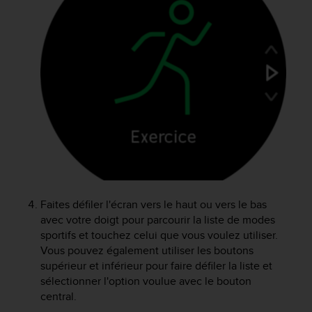
f
o
r
m
i
t
é
a
u
x
d
i
r
e
Faites défiler l'écran vers le haut ou vers le bas
c
t
avec votre doigt pour parcourir la liste de modes
i
sportifs et touchez celui que vous voulez utiliser.
v
Vous pouvez également utiliser les boutons
e
supérieur et inférieur pour faire défiler la liste et
s
sélectionner l'option voulue avec le bouton
d
central.
'