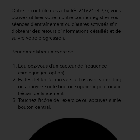
e
s
Outre le contrôle des activités 24h/24 et 7j/7, vous
i
pouvez utiliser votre montre pour enregistrer vos
t
séances d'entraînement ou d'autres activités afin
e
d'obtenir des retours d'informations détaillés et de
W
suivre votre progression.
e
b
a
Pour enregistrer un exercice :
u
n
Équipez-vous d'un capteur de fréquence
i
cardiaque (en option).
v
Faites défiler l'écran vers le bas avec votre doigt
e
ou appuyez sur le bouton supérieur pour ouvrir
a
l'écran de lancement.
u
Touchez l'icône de l'exercice ou appuyez sur le
A
bouton central.
A
d
e
c
o
n