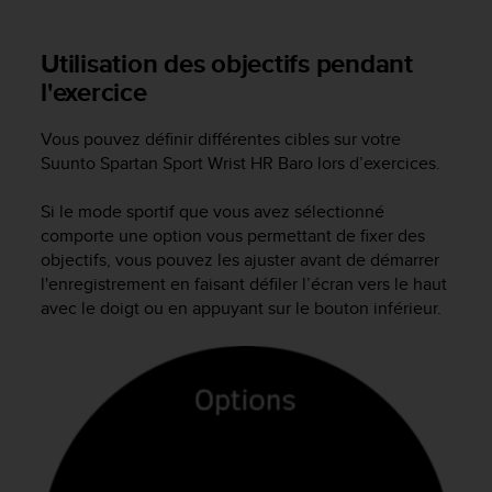
-
v
Utilisation des objectifs pendant
o
l'exercice
u
s
a
Vous pouvez définir différentes cibles sur votre
u
Suunto Spartan Sport Wrist HR Baro
lors d’exercices.
S
e
Si le mode sportif que vous avez sélectionné
r
comporte une option vous permettant de fixer des
v
objectifs, vous pouvez les ajuster avant de démarrer
i
c
l'enregistrement en faisant défiler l’écran vers le haut
e
avec le doigt ou en appuyant sur le bouton inférieur.
c
l
i
e
n
t
s
a