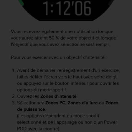
s
r
e
n
c
Vous recevrez également une notification lorsque
o
vous aurez atteint 50 % de votre objectif et lorsque
n
l'objectif que vous avez sélectionné sera rempli.
t
r
Pour vous exercer avec un objectif d'intensité :
e
z
d
Avant de démarrer l'enregistrement d'un exercice,
e
faites défiler l'écran vers le haut avec votre doigt
s
ou appuyez sur le bouton inférieur pour ouvrir les
p
options du mode sportif.
r
Ouvrez les
Zones d'intensité
.
o
Sélectionnez
Zones FC
,
Zones d'allure
ou
Zones
b
de puissance
.
l
(Les options dépendent du mode sportif
è
m
sélectionné et de l’appairage ou non d’un Power
e
POD avec la montre).