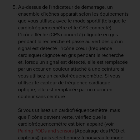
a
Au-dessus de l'indicateur de démarrage, un
c
ensemble d'icônes apparaît selon les équipements
c
que vous utilisez avec le mode sportif (tels que le
e
s
cardiofréquencemètre et le GPS connecté).
s
L’icône flèche (GPS connecté) clignote en gris
i
pendant la recherche et passe au vert dès qu'un
b
signal est détecté. L'icône cœur (fréquence
i
cardiaque) clignote en gris pendant la recherche
l
et, lorsqu'un signal est détecté, elle est remplacée
i
par un cœur en couleur attaché à une ceinture si
t
vous utilisez un cardiofréquencemètre. Si vous
é
utilisez le capteur de fréquence cardiaque
d
optique, elle est remplacée par un cœur en
u
c
couleur sans ceinture.
o
n
Si vous utilisez un cardiofréquencemètre, mais
t
que l’icône devient verte, vérifiez que le
e
cardiofréquencemètre est bien appairé (voir
n
Pairing PODs and sensors
[Appairage des POD et
u
capteurs]), puis sélectionnez à nouveau le mode
W