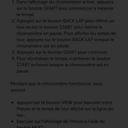
Dans l'affichage du chronomètre activé, appuyez
a
c
sur le bouton
START
pour commencer à mesurer
c
le temps.
e
Appuyez sur le bouton
BACK LAP
pour définir un
s
tour ou sur le bouton
START
pour mettre le
s
chronomètre en pause. Pour afficher les temps de
i
tour, appuyez sur le bouton
BACK LAP
lorsque le
b
chronomètre est en pause.
i
Appuyez sur le bouton
START
pour continuer.
l
Pour réinitialiser le temps, maintenez le bouton
i
START
enfoncé lorsque le chronomètre est en
t
é
pause.
d
u
Pendant que le chronomètre fonctionne, vous
c
pouvez :
o
n
appuyer sur le bouton
VIEW
pour basculer entre
t
l'heure et le temps de tour affiché sur la ligne du
e
bas ;
n
basculer sur l'affichage de l'heure à l'aide du
u
W
bouton
NEXT
;