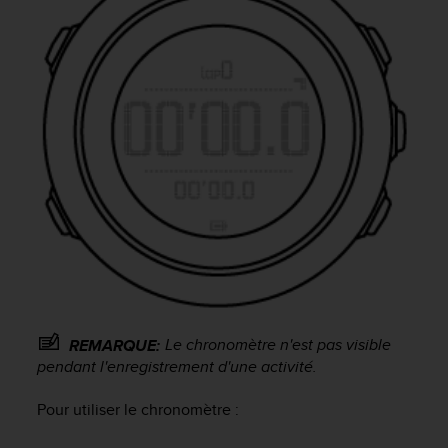
f
o
r
m
i
t
é
a
u
x
d
i
r
e
c
t
i
Le chronomètre n'est pas visible
REMARQUE:
v
pendant l'enregistrement d'une activité.
e
s
Pour utiliser le chronomètre :
d
'