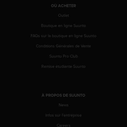
o
OÙ ACHETER
r
m
Outlet
i
Boutique en ligne Suunto
t
é
FAQs sur la boutique en ligne Suunto
a
u
Conditions Générales de Vente
x
a
Suunto Pro Club
u
t
Remise étudiante Suunto
r
e
s
n
o
À PROPOS DE SUUNTO
r
News
m
e
Infos sur l'entreprise
s
d
Careers