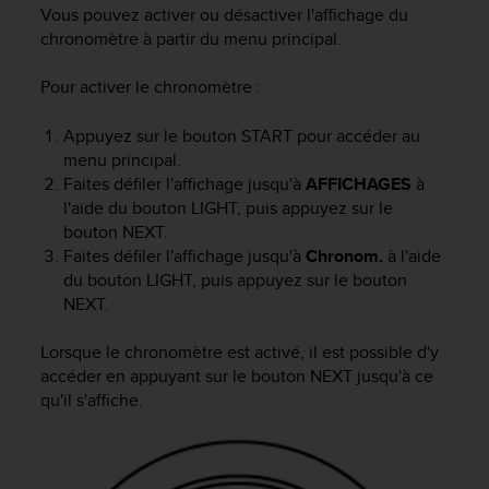
e
Vous pouvez activer ou désactiver l'affichage du
s
chronomètre à partir du menu principal.
i
t
Pour activer le chronomètre :
e
W
e
Appuyez sur le bouton
START
pour accéder au
b
menu principal.
a
Faites défiler l'affichage jusqu'à
AFFICHAGES
à
u
l'aide du bouton
LIGHT
, puis appuyez sur le
n
bouton
NEXT
.
i
Faites défiler l'affichage jusqu'à
Chronom.
à l'aide
v
du bouton
LIGHT
, puis appuyez sur le bouton
e
NEXT
.
a
u
A
Lorsque le chronomètre est activé, il est possible d'y
A
accéder en appuyant sur le bouton
NEXT
jusqu'à ce
d
qu'il s'affiche.
e
c
o
n