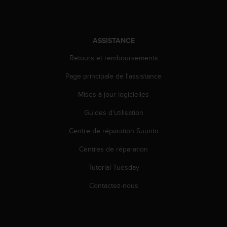
0
a
i
n
ASSISTANCE
s
i
Retours et remboursements
q
u
Page principale de l'assistance
'
à
Mises à jour logicielles
a
s
Guides d'utilisation
s
Centre de réparation Suunto
u
r
Centres de réparation
e
r
Tutorial Tuesday
s
a
Contactez-nous
c
o
n
f