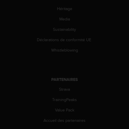
'
a
Héritage
c
c
Media
e
Sustainability
s
s
Déclarations de conformité UE
i
b
Whistleblowing
i
l
i
t
é
PARTENAIRES
.
A
Strava
d
r
TrainingPeaks
e
Value Pack
s
s
Accueil des partenaires
e
z