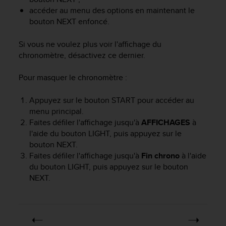
e
accéder au menu des options en maintenant le
b
bouton
NEXT
enfoncé.
(
W
Si vous ne voulez plus voir l'affichage du
e
chronomètre, désactivez ce dernier.
b
C
Pour masquer le chronomètre :
o
n
Appuyez sur le bouton
START
pour accéder au
t
e
menu principal.
n
Faites défiler l'affichage jusqu'à
AFFICHAGES
à
t
l'aide du bouton
LIGHT
, puis appuyez sur le
A
bouton
NEXT
.
c
Faites défiler l'affichage jusqu'à
Fin chrono
à l'aide
c
du bouton
LIGHT
, puis appuyez sur le bouton
e
NEXT
.
s
s
i
b
i