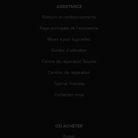
e
ASSISTANCE
b
Retours et remboursements
(
W
Page principale de l'assistance
e
b
Mises à jour logicielles
C
o
Guides d'utilisation
n
t
Centre de réparation Suunto
e
Centres de réparation
n
t
Tutorial Tuesday
A
c
Contactez-nous
c
e
s
s
i
OÙ ACHETER
b
i
Outlet