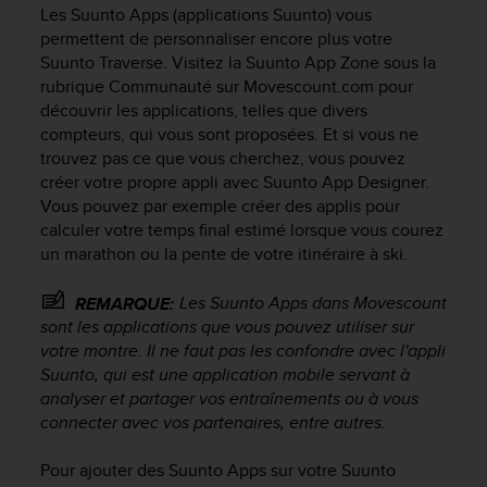
e
Les Suunto Apps (applications Suunto) vous
s
permettent de personnaliser encore plus votre
i
Suunto Traverse
. Visitez la Suunto App Zone sous la
t
rubrique Communauté sur Movescount.com pour
e
découvrir les applications, telles que divers
W
e
compteurs, qui vous sont proposées. Et si vous ne
b
trouvez pas ce que vous cherchez, vous pouvez
a
créer votre propre appli avec Suunto App Designer.
u
Vous pouvez par exemple créer des applis pour
n
calculer votre temps final estimé lorsque vous courez
i
un marathon ou la pente de votre itinéraire à ski.
v
e
Les Suunto Apps dans Movescount
REMARQUE:
a
sont les applications que vous pouvez utiliser sur
u
A
votre montre. Il ne faut pas les confondre avec l'appli
A
Suunto, qui est une application mobile servant à
d
analyser et partager vos entraînements ou à vous
e
connecter avec vos partenaires, entre autres.
c
o
Pour ajouter des Suunto Apps sur votre
Suunto
n