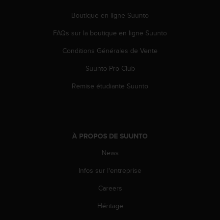
l
i
Boutique en ligne Suunto
t
FAQs sur la boutique en ligne Suunto
y
G
Conditions Générales de Vente
u
i
Suunto Pro Club
d
e
Remise étudiante Suunto
l
i
n
e
s
À PROPOS DE SUUNTO
,
W
News
C
Infos sur l'entreprise
A
G
Careers
)
2
Héritage
.