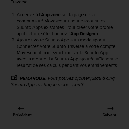
Traverse
:
f
o
Accédez à l'
App zone
sur la page de la
r
communauté Movescount pour parcourir les
m
i
Suunto Apps existantes. Pour créer votre propre
t
application, sélectionnez l'
App Designer
.
é
Ajoutez votre Suunto App à un mode sportif.
a
Connectez votre
Suunto Traverse
à votre compte
u
Movescount pour synchroniser la Suunto App
x
avec la montre. La Suunto App ajoutée affichera le
d
résultat de ses calculs pendant vos entraînements.
i
r
Vous pouvez ajouter jusqu'à cinq
REMARQUE:
e
Suunto Apps à chaque mode sportif.
c
t
i
v
e
s
Précédent
Suivant
d
'