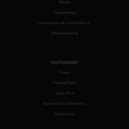
0
Media
a
i
Sustainability
n
Déclarations de conformité UE
s
i
Whistleblowing
q
u
'
à
a
PARTENAIRES
s
s
Strava
u
r
TrainingPeaks
e
r
Value Pack
s
Accueil des partenaires
a
c
Partenaires
o
n
f