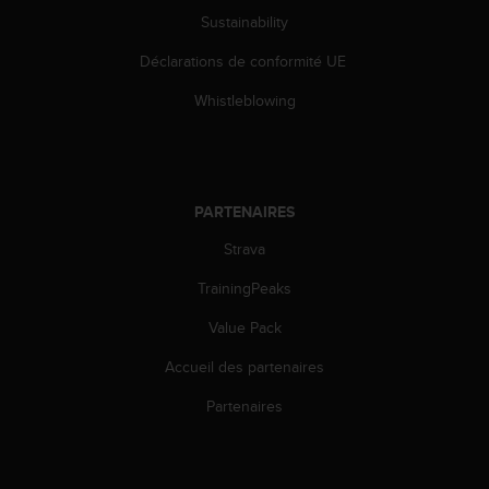
u
Sustainability
x
É
Déclarations de conformité UE
t
a
Whistleblowing
t
s
-
U
n
PARTENAIRES
i
Strava
s
a
TrainingPeaks
u
+
Value Pack
1
8
Accueil des partenaires
5
5
Partenaires
2
5
8