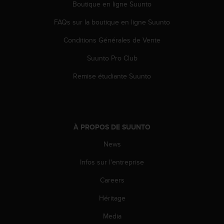
Boutique en ligne Suunto
-
v
FAQs sur la boutique en ligne Suunto
o
u
Conditions Générales de Vente
s
Suunto Pro Club
a
u
Remise étudiante Suunto
S
e
r
v
i
À PROPOS DE SUUNTO
c
e
News
c
l
Infos sur l'entreprise
i
e
Careers
n
Héritage
t
s
Media
a