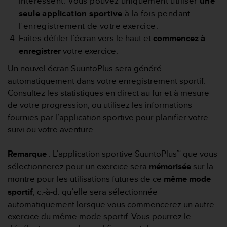
intéressent. Vous pouvez uniquement utiliser
une
l
seule application sportive
à la fois pendant
i
l’enregistrement de votre exercice.
t
y
Faites défiler l’écran vers le haut et
commencez à
G
enregistrer
votre exercice.
u
i
Un nouvel écran SuuntoPlus sera généré
d
automatiquement dans votre enregistrement sportif.
e
Consultez les statistiques en direct au fur et à mesure
l
de votre progression, ou utilisez les informations
i
fournies par l’application sportive pour planifier votre
n
e
suivi ou votre aventure.
s
,
Remarque
: L’application sportive SuuntoPlus™ que vous
W
sélectionnerez pour un exercice sera
mémorisée
sur la
C
A
montre pour les utilisations futures de ce
même mode
G
sportif
, c.-à-d. qu’elle sera sélectionnée
)
automatiquement lorsque vous commencerez un autre
2
exercice du même mode sportif. Vous pourrez le
.