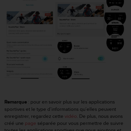
a
c
c
e
s
s
i
b
i
l
i
t
é
d
u
c
o
n
Remarque
: pour en savoir plus sur les applications
t
sportives et le type d’informations qu’elles peuvent
e
enregistrer, regardez cette
vidéo
. De plus, nous avons
n
créé une
page
séparée pour vous permettre de suivre
u
toutes les applications sportives que nous ajoutons et
W