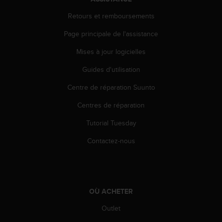
'
a
Retours et remboursements
c
c
Page principale de l'assistance
e
Mises à jour logicielles
s
s
Guides d'utilisation
i
b
Centre de réparation Suunto
i
l
Centres de réparation
i
t
Tutorial Tuesday
é
Contactez-nous
.
A
d
r
e
s
OÙ ACHETER
s
Outlet
e
z