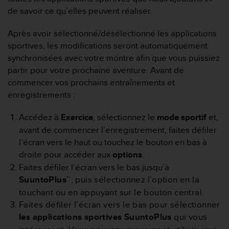
e
de savoir ce qu’elles peuvent réaliser.
b
(
Après avoir sélectionné/désélectionné les applications
W
sportives, les modifications seront automatiquement
e
synchronisées avec votre montre afin que vous puissiez
b
partir pour votre prochaine aventure. Avant de
C
o
commencer vos prochains entraînements et
n
enregistrements :
t
e
Accédez à
Exercice
, sélectionnez le
mode sportif
et,
n
avant de commencer l’enregistrement, faites défiler
t
l’écran vers le haut ou touchez le bouton en bas à
A
c
droite pour accéder aux
options
.
c
Faites défiler l’écran vers le bas jusqu’à
e
SuuntoPlus™
, puis sélectionnez l’option en la
s
touchant ou en appuyant sur le bouton central.
s
i
Faites défiler l’écran vers le bas pour sélectionner
b
les applications sportives SuuntoPlus
qui vous
i