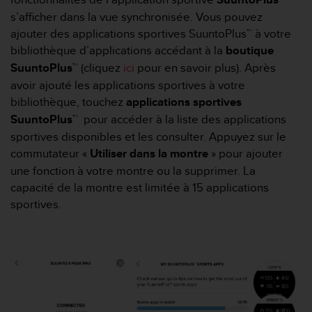
f
s’afficher dans la vue synchronisée. Vous pouvez
o
ajouter des applications sportives SuuntoPlus™ à votre
r
bibliothèque d’applications accédant à la
boutique
m
i
SuuntoPlus™
(cliquez
ici
pour en savoir plus). Après
t
avoir ajouté les applications sportives à votre
é
bibliothèque, touchez
applications sportives
a
SuuntoPlus™
pour accéder à la liste des applications
u
x
sportives disponibles et les consulter. Appuyez sur le
d
commutateur «
Utiliser dans la montre
» pour ajouter
i
une fonction à votre montre ou la supprimer. La
r
capacité de la montre est limitée à 15 applications
e
sportives.
c
t
i
v
e
s
d
'