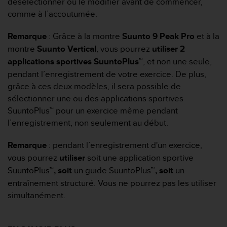
désélectionner ou le modifier avant de commencer,
0
a
comme à l’accoutumée.
i
n
Remarque
: Grâce à la montre
Suunto 9 Peak Pro
et à la
s
montre
Suunto Vertical
, vous pourrez
utiliser 2
i
applications sportives SuuntoPlus
™
, et non une seule,
q
u
pendant l’enregistrement de votre exercice. De plus,
'
grâce à ces deux modèles, il sera possible de
à
sélectionner une ou des applications sportives
a
SuuntoPlus™ pour un exercice même pendant
s
l’enregistrement, non seulement au début.
s
u
r
Remarque
: pendant l’enregistrement d'un exercice,
e
vous pourrez
utiliser
soit
une application sportive
r
SuuntoPlus™
, soit
un guide SuuntoPlus™
, soit
un
s
entraînement structuré. Vous ne pourrez pas les utiliser
a
c
simultanément.
o
n
f