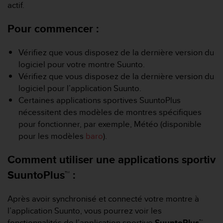
e
actif.
s
i
Pour commencer :
t
e
W
Vérifiez que vous disposez de la dernière version du
e
logiciel pour votre montre Suunto.
b
Vérifiez que vous disposez de la dernière version du
a
logiciel pour l’application Suunto.
u
Certaines applications sportives SuuntoPlus
n
i
nécessitent des modèles de montres spécifiques
v
pour fonctionner, par exemple, Météo (disponible
e
pour les modèles
baro
).
a
u
Comment utiliser une applications sportiv
A
A
SuuntoPlus
™
:
d
e
Après avoir synchronisé et connecté votre montre à
c
o
l’application Suunto, vous pourrez voir les
n
fonctionnalités de l’application sportive
SuuntoPlus™