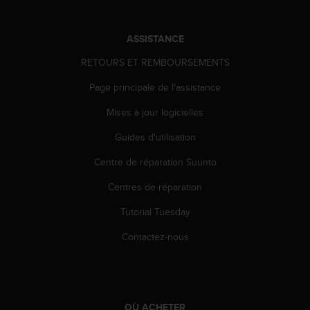
'
a
c
ASSISTANCE
c
e
RETOURS ET REMBOURSEMENTS
s
s
Page principale de l'assistance
i
Mises à jour logicielles
b
i
Guides d'utilisation
l
i
Centre de réparation Suunto
t
é
Centres de réparation
.
A
Tutorial Tuesday
d
Contactez-nous
r
e
s
s
e
OÙ ACHETER
z