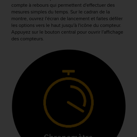
e
compte à rebours qui permettent d'effectuer des
s
mesures simples du temps. Sur le cadran de la
i
montre, ouvrez l'écran de lancement et faites défiler
t
les options vers le haut jusqu'à l'icône du compteur.
e
W
Appuyez sur le bouton central pour ouvrir l'affichage
e
des compteurs.
b
a
u
n
i
v
e
a
u
A
A
d
e
c
o
n