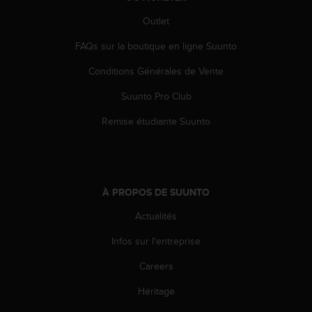
-
Outlet
v
o
FAQs sur la boutique en ligne Suunto
u
s
Conditions Générales de Vente
a
u
Suunto Pro Club
S
Remise étudiante Suunto
e
r
v
i
c
À PROPOS DE SUUNTO
e
c
Actualités
l
i
Infos sur l'entreprise
e
n
Careers
t
s
Héritage
a