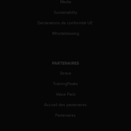
Media
u
x
Sustainability
É
t
Déclarations de conformité UE
a
t
Whistleblowing
s
-
U
n
i
PARTENAIRES
s
a
Strava
u
TrainingPeaks
+
1
Value Pack
8
5
Accueil des partenaires
5
2
Partenaires
5
8