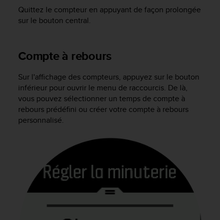
l
Quittez le compteur en appuyant de façon prolongée
i
sur le bouton central.
t
y
G
Compte à rebours
u
i
d
Sur l'affichage des compteurs, appuyez sur le bouton
e
inférieur pour ouvrir le menu de raccourcis. De là,
l
vous pouvez sélectionner un temps de compte à
i
rebours prédéfini ou créer votre compte à rebours
n
personnalisé.
e
s
,
W
C
A
G
)
2
.