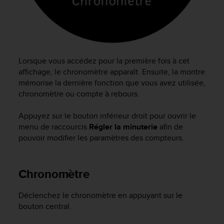
f
o
r
m
i
t
Lorsque vous accédez pour la première fois à cet
é
affichage, le chronomètre apparaît. Ensuite, la montre
a
mémorise la dernière fonction que vous avez utilisée,
u
chronomètre ou compte à rebours.
x
d
Appuyez sur le bouton inférieur droit pour ouvrir le
i
menu de raccourcis
Régler la minuterie
afin de
r
e
pouvoir modifier les paramètres des compteurs.
c
t
i
Chronomètre
v
e
Déclenchez le chronomètre en appuyant sur le
s
bouton central.
d
'