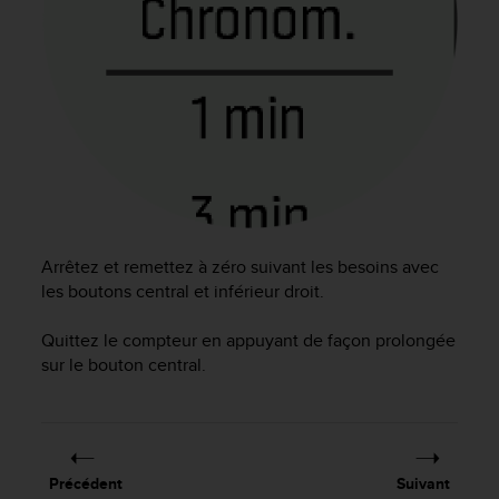
0
a
i
n
s
i
q
u
'
à
a
s
Arrêtez et remettez à zéro suivant les besoins avec
s
les boutons central et inférieur droit.
u
r
e
Quittez le compteur en appuyant de façon prolongée
r
sur le bouton central.
s
a
c
o
n
Précédent
Suivant
f