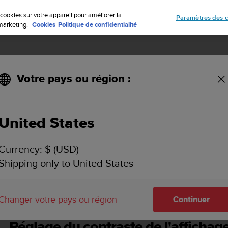
nto Core 2 | Montre d’extérieur ABC – conçue pour l’aventure.
Inscrivez-vous à la newsletter et obtenez 5% de remise
| Retours faciles
Précom
cookies sur votre appareil pour améliorer la
Paramètres des c
e marketing.
Cookies
Politique de confidentialité
Votre pays ou région :
 2.0
United States
SUUNTO AMBIT2 S GUIDE D'UTILISATION - 2.0
Currency: $ (USD)
Shipping only to United States
ersonnalisation de votre Suunto Ambit2
Réglage du contraste de l'afficha
Changer votre pays ou région
Continuer
Réglage du contraste de l'affichag