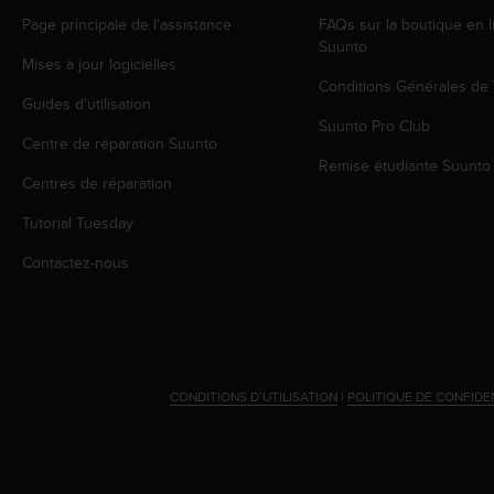
o
Page principale de l'assistance
FAQs sur la boutique en l
r
Suunto
m
Mises à jour logicielles
i
Conditions Générales de
t
Guides d'utilisation
é
Suunto Pro Club
Centre de réparation Suunto
a
Remise étudiante Suunto
u
Centres de réparation
x
a
Tutorial Tuesday
u
t
Contactez-nous
r
e
s
n
o
r
CONDITIONS D’UTILISATION
|
POLITIQUE DE CONFIDE
m
e
s
d