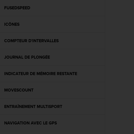
a
c
FUSEDSPEED
c
e
ICÔNES
s
s
i
COMPTEUR D'INTERVALLES
b
i
l
JOURNAL DE PLONGÉE
i
t
é
INDICATEUR DE MÉMOIRE RESTANTE
d
u
MOVESCOUNT
c
o
n
ENTRAÎNEMENT MULTISPORT
t
e
n
NAVIGATION AVEC LE GPS
u
W