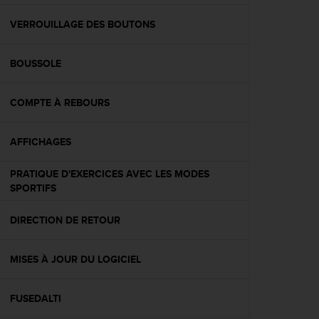
f
o
VERROUILLAGE DES BOUTONS
r
m
BOUSSOLE
i
t
é
COMPTE À REBOURS
a
u
x
AFFICHAGES
d
i
PRATIQUE D'EXERCICES AVEC LES MODES
r
SPORTIFS
e
c
DIRECTION DE RETOUR
t
i
v
MISES À JOUR DU LOGICIEL
e
s
d
FUSEDALTI
'