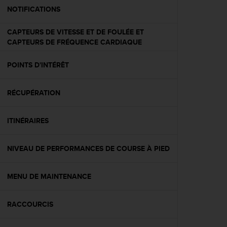
e
NOTIFICATIONS
b
(
CAPTEURS DE VITESSE ET DE FOULÉE ET
W
CAPTEURS DE FRÉQUENCE CARDIAQUE
e
b
POINTS D'INTÉRÊT
C
o
n
RÉCUPÉRATION
t
e
n
ITINÉRAIRES
t
A
NIVEAU DE PERFORMANCES DE COURSE À PIED
c
c
e
MENU DE MAINTENANCE
s
s
i
RACCOURCIS
b
i