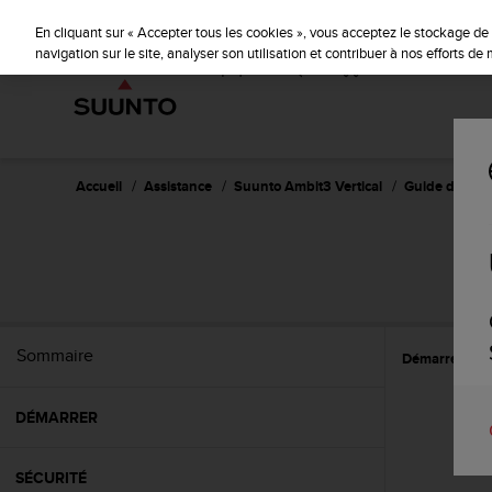
S
P
🔺Suu
⏸
u
En cliquant sur « Accepter tous les cookies », vous acceptez le stockage de 
a
u
navigation sur le site, analyser son utilisation et contribuer à nos efforts d
u
n
s
t
e
o
s
'
e
Accueil
Assistance
Suunto Ambit3 Vertical
Guide d'utilisa
n
g
a
SU
g
e
à
a
Sommaire
Démarrer
C
m
e
n
DÉMARRER
e
r
c
SÉCURITÉ