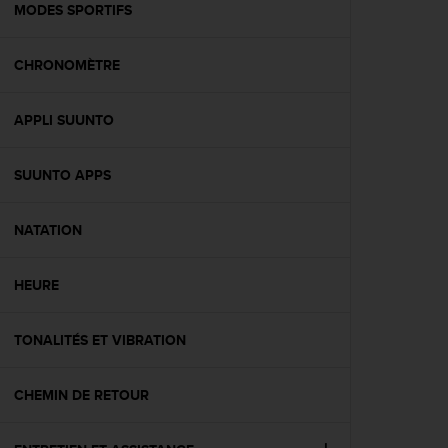
l
MODES SPORTIFS
i
t
CHRONOMÈTRE
y
G
u
APPLI SUUNTO
i
d
e
SUUNTO APPS
l
i
n
NATATION
e
s
HEURE
,
W
C
TONALITÉS ET VIBRATION
A
G
)
CHEMIN DE RETOUR
2
.