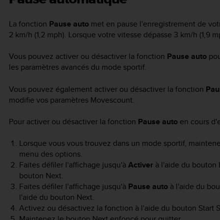
La fonction
Pause auto
met en pause l'enregistrement de votre
2 km/h (1,2 mph). Lorsque votre vitesse dépasse 3 km/h (1,9 
Vous pouvez activer ou désactiver la fonction
Pause auto
pou
les paramètres avancés du mode sportif.
Vous pouvez également activer ou désactiver la fonction
Pau
modifie vos paramètres Movescount.
Pour activer ou désactiver la fonction
Pause auto
en cours d'e
Lorsque vous vous trouvez dans un mode sportif, mainten
menu des options.
Faites défiler l'affichage jusqu'à
Activer
à l'aide du bouton
bouton
Next
.
Faites défiler l'affichage jusqu'à
Pause auto
à l'aide du bo
l'aide du bouton
Next
.
Activez ou désactivez la fonction à l'aide du bouton
Start 
Maintenez le bouton
Next
enfoncé pour quitter.