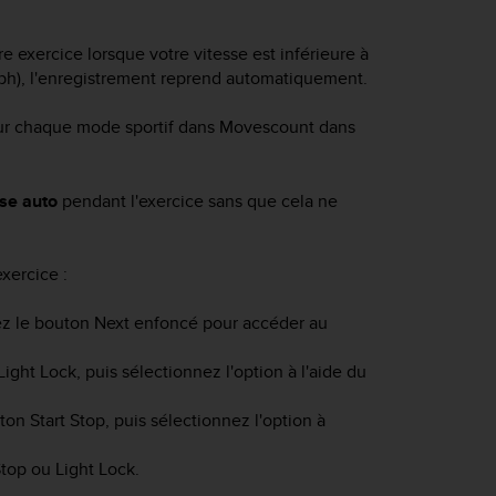
 exercice lorsque votre vitesse est inférieure à
mph), l'enregistrement reprend automatiquement.
r chaque mode sportif dans Movescount dans
se auto
pendant l'exercice sans que cela ne
xercice :
ez le bouton
Next
enfoncé pour accéder au
Light Lock
, puis sélectionnez l'option à l'aide du
uton
Start Stop
, puis sélectionnez l'option à
Stop
ou
Light Lock
.