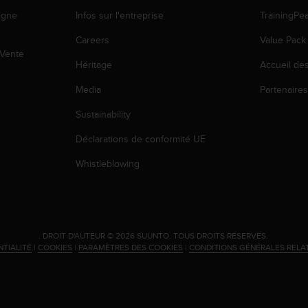
igne
Infos sur l'entreprise
TrainingPe
Careers
Value Pack
 Vente
Héritage
Accueil de
Media
Partenaire
Sustainability
Déclarations de conformité UE
Whistleblowing
.
DROIT D'AUTEUR © 2026 SUUNTO.
TOUS DROITS RÉSERVÉS.
NTIALITÉ
|
COOKIES
|
PARAMÈTRES DES COOKIES
|
CONDITIONS GÉNÉRALES RELA