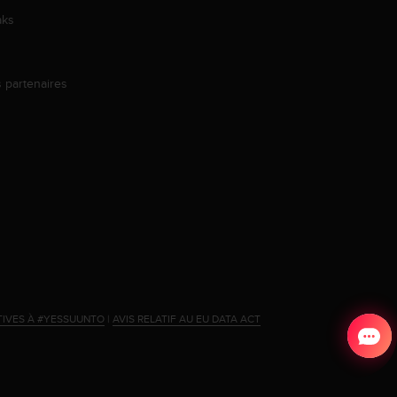
aks
s partenaires
s
TIVES À #YESSUUNTO
|
AVIS RELATIF AU EU DATA ACT