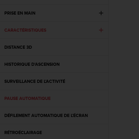
e
s
i
PRISE EN MAIN
t
e
CARACTÉRISTIQUES
W
e
b
DISTANCE 3D
a
u
n
HISTORIQUE D'ASCENSION
i
v
e
SURVEILLANCE DE L'ACTIVITÉ
a
u
PAUSE AUTOMATIQUE
A
A
d
DÉFILEMENT AUTOMATIQUE DE L'ÉCRAN
e
c
o
RÉTROÉCLAIRAGE
n