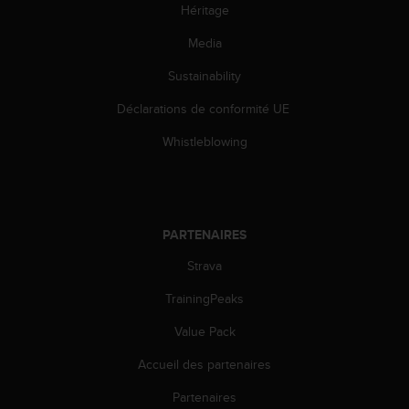
l
Héritage
i
Media
t
y
Sustainability
G
u
Déclarations de conformité UE
i
d
Whistleblowing
e
l
i
n
e
PARTENAIRES
s
,
Strava
W
TrainingPeaks
C
A
Value Pack
G
)
Accueil des partenaires
2
.
Partenaires