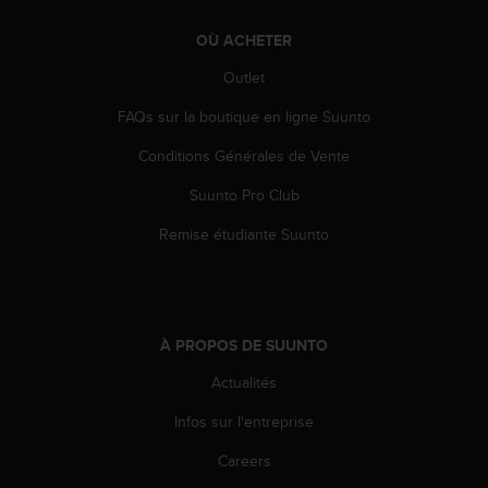
e
b
OÙ ACHETER
(
Outlet
W
e
FAQs sur la boutique en ligne Suunto
b
C
Conditions Générales de Vente
o
n
Suunto Pro Club
t
Remise étudiante Suunto
e
n
t
A
c
c
À PROPOS DE SUUNTO
e
Actualités
s
s
Infos sur l'entreprise
i
b
Careers
i