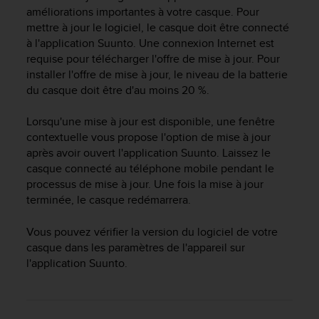
e
améliorations importantes à votre casque. Pour
s
mettre à jour le logiciel, le casque doit être connecté
i
à l'application Suunto. Une connexion Internet est
t
requise pour télécharger l'offre de mise à jour. Pour
e
W
installer l'offre de mise à jour, le niveau de la batterie
e
du casque doit être d'au moins 20 %.
b
a
Lorsqu'une mise à jour est disponible, une fenêtre
u
contextuelle vous propose l'option de mise à jour
n
après avoir ouvert l'application Suunto. Laissez le
i
casque connecté au téléphone mobile pendant le
v
processus de mise à jour. Une fois la mise à jour
e
terminée, le casque redémarrera.
a
u
A
Vous pouvez vérifier la version du logiciel de votre
A
casque dans les paramètres de l'appareil sur
d
l'application Suunto.
e
c
o
n