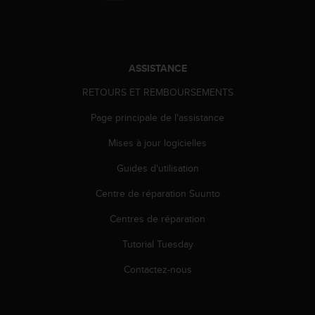
a
c
c
e
s
ASSISTANCE
s
i
RETOURS ET REMBOURSEMENTS
b
i
Page principale de l'assistance
l
Mises à jour logicielles
i
t
Guides d'utilisation
é
d
Centre de réparation Suunto
u
c
Centres de réparation
o
n
Tutorial Tuesday
t
Contactez-nous
e
n
u
W