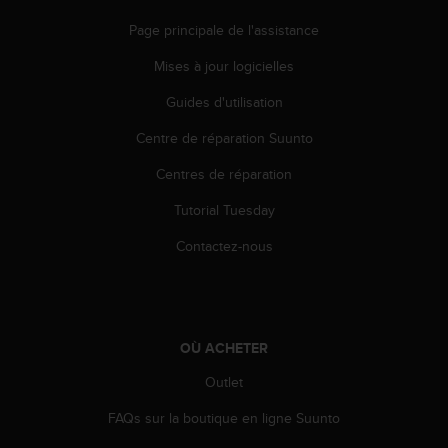
e
Page principale de l'assistance
b
(
Mises à jour logicielles
W
e
Guides d'utilisation
b
C
Centre de réparation Suunto
o
Centres de réparation
n
t
Tutorial Tuesday
e
n
Contactez-nous
t
A
c
c
e
OÙ ACHETER
s
s
Outlet
i
b
FAQs sur la boutique en ligne Suunto
i