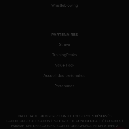
0
Whistleblowing
a
i
n
s
i
PARTENAIRES
q
u
Strava
'
à
TrainingPeaks
a
s
Value Pack
s
u
Accueil des partenaires
r
Partenaires
e
r
s
a
c
o
.
DROIT D'AUTEUR © 2026 SUUNTO.
TOUS DROITS RÉSERVÉS.
CONDITIONS D’UTILISATION
|
POLITIQUE DE CONFIDENTIALITÉ
|
COOKIES
|
n
PARAMÈTRES DES COOKIES
|
CONDITIONS GÉNÉRALES RELATIVES À
f