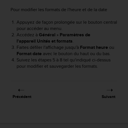
f
Pour modifier les formats de l'heure et de la date
o
r
m
Appuyez de façon prolongée sur le bouton central
i
pour accéder au menu.
t
Accédez à
Général
»
Paramètres de
é
l'appareil
.
Unités et formats
.
a
Faites défiler l'affichage jusqu'à
Format heure
ou
u
Format date
avec le bouton du haut ou du bas.
x
Suivez les étapes 5 à 8 tel qu'indiqué ci-dessus
d
pour modifier et sauvegarder les formats.
i
r
e
c
t
i
Précédent
Suivant
v
e
s
d
'