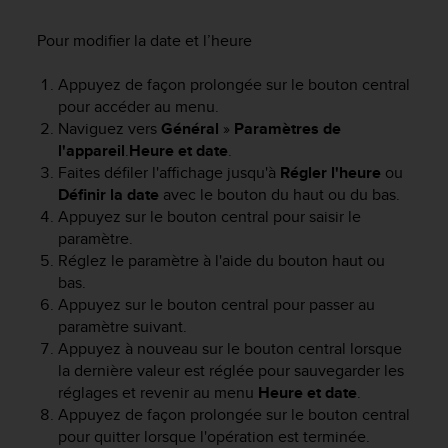
e
s
Pour modifier la date et l’heure
i
t
e
Appuyez de façon prolongée sur le bouton central
W
pour accéder au menu.
e
Naviguez vers
Général
»
Paramètres de
b
l'appareil
.
Heure et date
.
a
Faites défiler l'affichage jusqu'à
Régler l'heure
ou
u
Définir la date
avec le bouton du haut ou du bas.
n
Appuyez sur le bouton central pour saisir le
i
paramètre.
v
Réglez le paramètre à l'aide du bouton haut ou
e
a
bas.
u
Appuyez sur le bouton central pour passer au
A
paramètre suivant.
A
Appuyez à nouveau sur le bouton central lorsque
d
la dernière valeur est réglée pour sauvegarder les
e
réglages et revenir au menu
Heure et date
.
c
Appuyez de façon prolongée sur le bouton central
o
pour quitter lorsque l'opération est terminée.
n