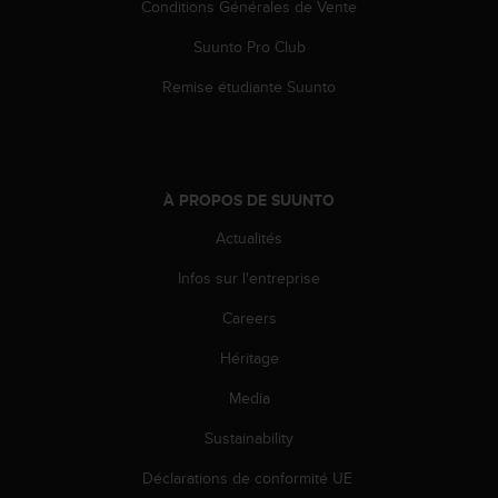
Conditions Générales de Vente
l
i
Suunto Pro Club
t
y
Remise étudiante Suunto
G
u
i
d
e
À PROPOS DE SUUNTO
l
i
Actualités
n
e
Infos sur l'entreprise
s
Careers
,
W
Héritage
C
A
Media
G
)
Sustainability
2
.
Déclarations de conformité UE