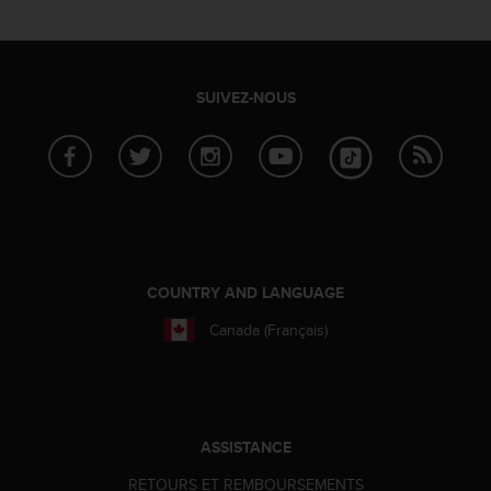
a
c
c
e
s
SUIVEZ-NOUS
s
i
b
i
l
i
t
é
d
COUNTRY AND LANGUAGE
u
Canada (Français)
c
o
n
t
e
n
ASSISTANCE
u
RETOURS ET REMBOURSEMENTS
W