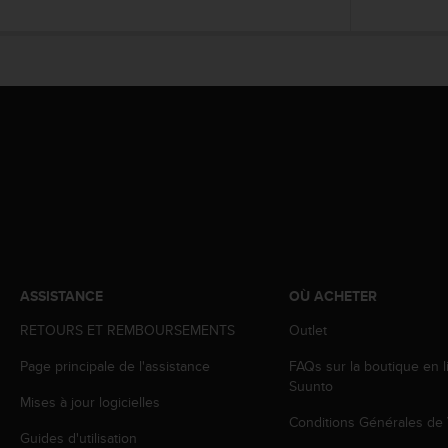
a
c
c
e
s
s
i
b
i
l
i
t
é
d
u
ASSISTANCE
OÙ ACHETER
c
o
RETOURS ET REMBOURSEMENTS
Outlet
n
t
Page principale de l'assistance
FAQs sur la boutique en l
e
Suunto
Mises à jour logicielles
n
Conditions Générales de
u
Guides d'utilisation
W