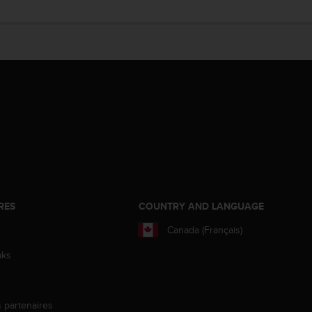
RES
COUNTRY AND LANGUAGE
Canada (Français)
aks
s partenaires