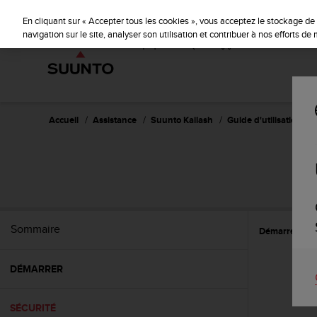
S
P
🔺Suu
⏸
u
En cliquant sur « Accepter tous les cookies », vous acceptez le stockage de 
a
u
navigation sur le site, analyser son utilisation et contribuer à nos efforts d
u
n
s
t
e
o
s
'
e
Accueil
Assistance
Suunto Kailash
Guide d'utilisation - 2
n
g
a
g
e
à
a
Sommaire
Démarrer
S
m
e
n
DÉMARRER
e
r
c
SÉCURITÉ