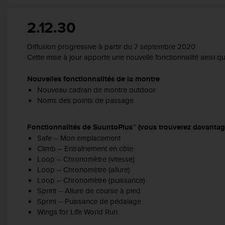
o
r
2.12.30
m
i
Diffusion progressive à partir du 7 septembre 2020
t
Cette mise à jour apporte une nouvelle fonctionnalité ainsi qu
é
a
u
Nouvelles fonctionnalités de la montre
x
Nouveau cadran de montre outdoor​
a
Noms des points de passage
u
t
Fonctionnalités de SuuntoPlus™ (vous trouverez davantag
r
e
Safe – Mon emplacement​
s
Climb – Entraînement en côte​
n
Loop – Chronomètre (vitesse)
o
Loop – Chronomètre (allure)
r
Loop – Chronomètre (puissance)
m
Sprint – Allure de course à pied​
e
Sprint – Puissance de pédalage​
s
Wings for Life World Run​
d