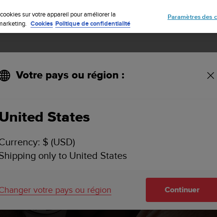
nto Core 2 | Montre d’extérieur ABC – conçue pour l’aventure.
Inscrivez-vous à la newsletter et obtenez 5% de remise
| Retours faciles
Précom
cookies sur votre appareil pour améliorer la
Paramètres des c
e marketing.
Cookies
Politique de confidentialité
Votre pays ou région :
à jour logicielles Suunto 5
United States
Currency: $ (USD)
Shipping only to United States
Changer votre pays ou région
Continuer