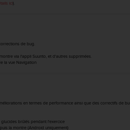
ails ici
).
 corrections de bug.
montre via l'appli Suunto, et d'autres supprimées.
de la vue Navigation
améliorations en termes de performance ainsi que des correctifs de bu
 glucides brûlés pendant l'exercice
puis la montre (Android uniquement)