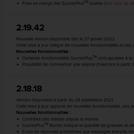
TM
Prise en charge des SuuntoPlus
Guides (
voir plus de dét
e
b
(
W
2.19.42
e
b
Nouvelle version disponible dès le 27 janvier 2022
C
Cette mise à jour intègre de nouvelles fonctionnalités et des
o
Nouvelles fonctionnalités :
n
TM
Certaines fonctionnalités SuuntoPlus
sont ajoutées à la 
t
Possibilité de commencer une séance d'exercice à partir 
e
n
t
A
2.18.18
c
c
Version disponible à partir du 28 septembre 2021
e
Cette mise à jour apporte de nouvelles fonctionnalités, des 
s
Nouvelles fonctionnalités :
s
Contrôles des médias depuis la montre
i
TM
b
SuuntoPlus
Burner indique la quantité de graisses et de
i
Envoi de réponses prédéfinies aux messages entrants de