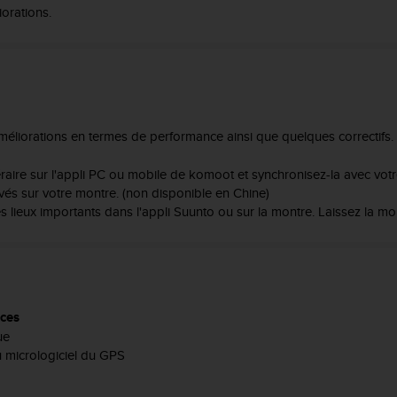
orations.
améliorations en termes de performance ainsi que quelques correctifs.
néraire sur l'appli PC ou mobile de komoot et synchronisez-la avec vot
ivés sur votre montre. (non disponible en Chine)
es lieux importants dans l'appli Suunto ou sur la montre. Laissez la m
nces
ue
u micrologiciel du GPS