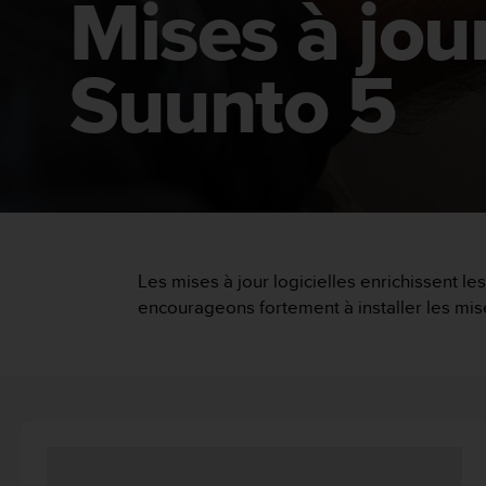
Mises à jour
e
s
i
t
Suunto 5
e
W
e
b
a
u
n
i
v
Les mises à jour logicielles enrichissent le
e
a
encourageons fortement à installer les mise
u
A
A
d
e
c
o
n