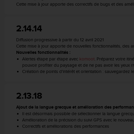
0
Cette mise à jour apporte des correctifs de bugs et des améli
a
i
n
s
2.14.14
i
q
Diffusion progressive à partir du 12 avril 2021
u
Cette mise à jour apporte de nouvelles fonctionnalités, des 
'
Nouvelles fonctionnalités :
à
Alertes étape par étape avec
komoot
. Préparez votre iti
a
pouvoir profiter du paysage et de ne pas avoir les yeux r
s
Création de points d'intérêt et orientation : sauvegardez l
s
u
r
e
2.13.18
r
s
Ajout de la langue grecque et amélioration des performa
a
Il est désormais possible de sélectionner la langue grecq
c
Amélioration de la précision du suivi GPS avec le nouvea
o
Correctifs et améliorations des performances
n
f