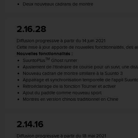
l
Deux nouveaux cadrans de montre
i
t
y
2.16.28
G
u
i
Diffusion progressive à partir du 14 juin 2021
d
Cette mise à jour apporte de nouvelles fonctionnalités, des 
e
Nouvelles fonctionnalités :
l
TM
SuuntoPlus
Ghost runner
i
Ajustement de l'itinéraire de course pour un suivi, une di
n
Nouveau cadran de montre similaire à la Suunto 3
e
Appairage et synchronisation temporelle de l'appli Suunto 
s
Rétroéclairage de la fonction Tourner et activer
,
Ajout du paddle comme nouveau sport
W
Montres en version chinois traditionnel en Chine
C
A
G
)
2.14.16
2
.
Diffusion progressive à partir du 18 mai 2021