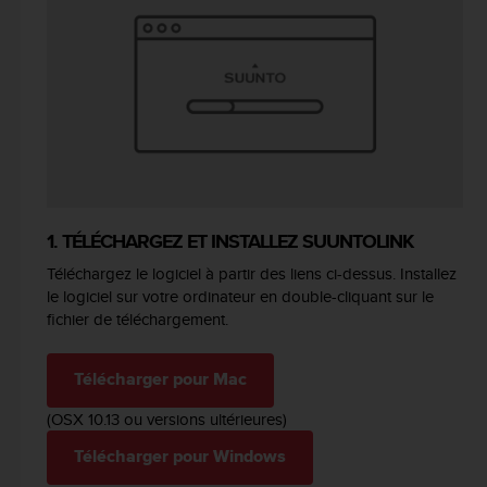
f
o
r
m
i
t
é
a
u
x
d
1. TÉLÉCHARGEZ ET INSTALLEZ SUUNTOLINK
i
Téléchargez le logiciel à partir des liens ci-dessus. Installez
r
le logiciel sur votre ordinateur en double-cliquant sur le
e
fichier de téléchargement.
c
t
i
Télécharger pour Mac
v
e
(OSX 10.13 ou versions ultérieures)
s
d
Télécharger pour Windows
'