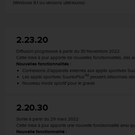
a
(Windows 8.1 ou versions ultérieures)
c
c
e
s
s
2.23.20
i
b
i
Diffusion progressive à partir du 30 Novembre 2022
l
Cette mise à jour apporte de nouvelles fonctionnalités, des 
i
Nouvelles fonctionnalités :
t
Connexions d'appareils externes aux applis sportives Su
é
TM
Les applis sportives SuuntoPlus
peuvent désormais stoc
d
Nouveau mode sportif pour le gravel
u
c
o
2.20.30
n
t
e
Sortie à partir du 29 mars 2022
n
Cette mise à jour apporte une nouvelle fonctionnalité ainsi 
u
Nouvelle fonctionnalité :
W