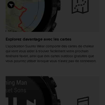
o
r
m
i
t
é
a
u
Explorez davantage avec les cartes
x
a
L'application Suunto Wear comporte des cartes de chaleur
u
qui vont vous aider à trouver facilement votre prochain
t
itinéraire favori, ainsi que des cartes outdoor gratuites que
r
vous pourrez utiliser lorsque vous n'avez pas de connexion.
e
s
n
o
r
m
e
s
d