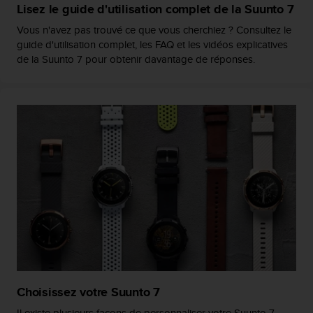
Lisez le guide d'utilisation complet de la Suunto 7
s
r
Vous n'avez pas trouvé ce que vous cherchiez ? Consultez le
e
guide d'utilisation complet, les FAQ et les vidéos explicatives
n
de la Suunto 7 pour obtenir davantage de réponses.
c
o
n
t
r
e
z
d
e
s
p
r
o
b
l
è
m
Choisissez votre Suunto 7
e
Il existe plusieurs façons de personnaliser votre Suunto 7.