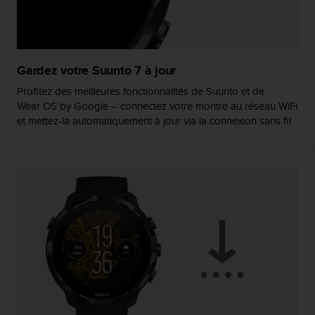
u
x
É
t
a
Gardez votre Suunto 7 à jour
t
s
Profitez des meilleures fonctionnalités de Suunto et de
-
Wear OS by Google – connectez votre montre au réseau WiFi
U
et mettez-la automatiquement à jour via la connexion sans fil.
n
i
s
a
u
+
1
8
5
5
2
5
8