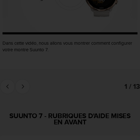
f
o
r
m
i
t
é
Dans cette vidéo, nous allons vous montrer comment configurer
a
votre montre Suunto 7.
u
x
d
i
r
1 / 13
e
c
t
i
v
SUUNTO 7
-
RUBRIQUES D'AIDE MISES
e
EN AVANT
s
d
'