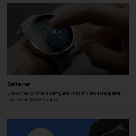
a
c
c
e
s
s
i
b
i
l
i
t
é
d
Démarrer
u
c
Découvrez comment configurer votre montre et l'appairer
o
avec Wear OS by Google™.
n
t
e
n
u
W