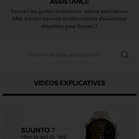
ASSISTANCE
e
s
Trouvez les guides d'utilisation, vidéos explicatives,
i
FAQ, articles tutoriels et informations d'assistance
t
e
détaillées pour Suunto 7.
W
e
b
a
u
n
i
v
e
VIDÉOS EXPLICATIVES
a
u
A
A
d
e
c
o
n