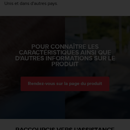
Unis et dans d'autres pays.
i
o
n
s
d
e
c
POUR CONNAÎTRE LES
e
CARACTÉRISTIQUES AINSI QUE
s
D'AUTRES INFORMATIONS SUR LE
i
PRODUIT
t
e
W
e
Rendez-vous sur la page du produit
b
.
RACCOURCIS VERS L'ASSISTANCE