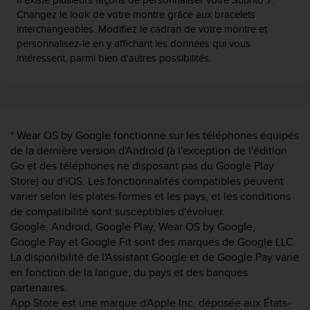
s
Changez le look de votre montre grâce aux bracelets
p
interchangeables. Modifiez le cadran de votre montre et
o
personnalisez-le en y affichant les données qui vous
u
intéressent, parmi bien d'autres possibilités.
r
a
c
c
é
d
* Wear OS by Google fonctionne sur les téléphones équipés
e
de la dernière version d'Android (à l'exception de l'édition
r
Go et des téléphones ne disposant pas du Google Play
a
Store) ou d'iOS. Les fonctionnalités compatibles peuvent
u
varier selon les plates-formes et les pays, et les conditions
x
de compatibilité sont susceptibles d'évoluer.
i
n
Google, Android, Google Play, Wear OS by Google,
f
Google Pay et Google Fit sont des marques de Google LLC.
o
La disponibilité de l'Assistant Google et de Google Pay varie
r
en fonction de la langue, du pays et des banques
m
partenaires.
a
App Store est une marque d'Apple Inc. déposée aux États-
t