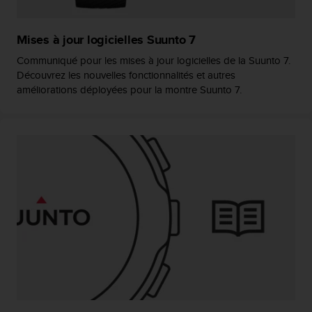
0
9
0
Mises à jour logicielles Suunto 7
0
(
Communiqué pour les mises à jour logicielles de la Suunto 7.
a
Découvrez les nouvelles fonctionnalités et autres
p
améliorations déployées pour la montre Suunto 7.
p
e
l
g
r
a
t
u
i
t
)
s
i
v
o
u