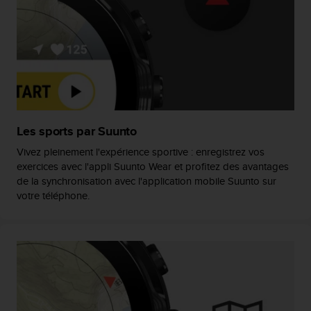
0
a
i
n
s
i
q
u
'
à
Les sports par Suunto
a
Vivez pleinement l'expérience sportive : enregistrez vos
s
exercices avec l'appli Suunto Wear et profitez des avantages
s
de la synchronisation avec l'application mobile Suunto sur
u
r
votre téléphone.
e
r
s
a
c
o
n
f