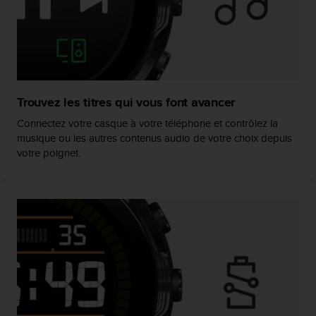
'
a
c
c
e
s
s
Trouvez les titres qui vous font avancer
i
b
Connectez votre casque à votre téléphone et contrôlez la
i
musique ou les autres contenus audio de votre choix depuis
l
votre poignet.
i
t
é
.
A
d
r
e
s
s
e
z