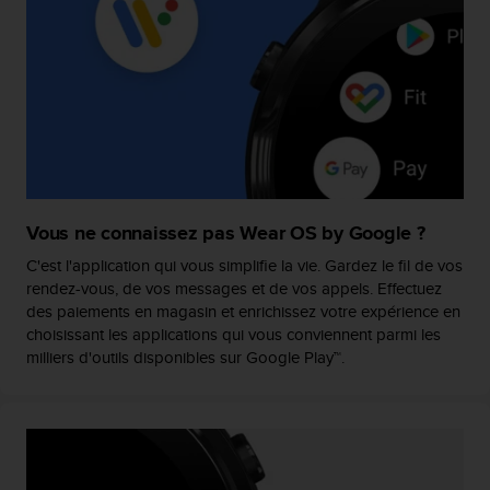
e
b
(
W
e
b
C
o
n
t
Vous ne connaissez pas Wear OS by Google ?
e
n
C'est l'application qui vous simplifie la vie. Gardez le fil de vos
t
rendez-vous, de vos messages et de vos appels. Effectuez
A
des paiements en magasin et enrichissez votre expérience en
c
choisissant les applications qui vous conviennent parmi les
c
milliers d'outils disponibles sur Google Play™.
e
s
s
i
b
i