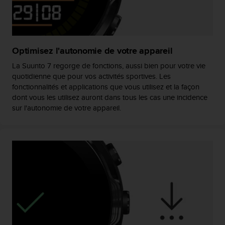
-
v
o
u
s
Optimisez l'autonomie de votre appareil
a
La Suunto 7 regorge de fonctions, aussi bien pour votre vie
u
quotidienne que pour vos activités sportives. Les
S
fonctionnalités et applications que vous utilisez et la façon
e
dont vous les utilisez auront dans tous les cas une incidence
r
sur l'autonomie de votre appareil.
v
i
c
e
c
l
i
e
n
t
s
a