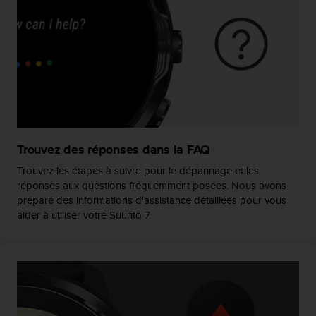
l
i
t
y
G
u
i
d
e
l
Trouvez des réponses dans la FAQ
i
n
Trouvez les étapes à suivre pour le dépannage et les
e
réponses aux questions fréquemment posées. Nous avons
s
préparé des informations d'assistance détaillées pour vous
,
aider à utiliser votre Suunto 7.
W
C
A
G
)
2
.