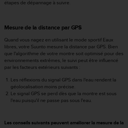
e
étapes de dépannage à suivre.
s
i
t
e
Mesure de la distance par GPS
W
e
Quand vous nagez en utilisant le mode sportif Eaux
b
a
libres, votre Suunto mesure la distance par GPS. Bien
u
que l'algorithme de votre montre soit optimisé pour des
n
environnements extrêmes, le suivi peut être influencé
i
par les facteurs extérieurs suivants :
v
e
Les réflexions du signal GPS dans l'eau rendent la
a
u
géolocalisation moins précise.
A
Le signal GPS se perd dès que la montre est sous
A
l'eau puisqu'il ne passe pas sous l'eau.
d
e
c
o
Les conseils suivants peuvent améliorer la mesure de la
n