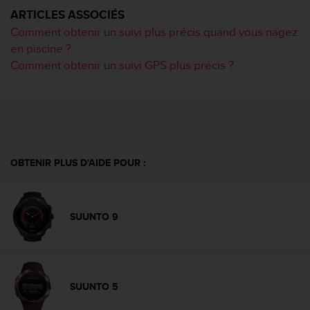
o
ARTICLES ASSOCIÉS
r
Comment obtenir un suivi plus précis quand vous nagez
m
en piscine ?
i
Comment obtenir un suivi GPS plus précis ?
t
é
a
u
x
a
u
t
OBTENIR PLUS D'AIDE POUR :
r
e
s
n
SUUNTO 9
o
r
m
e
s
SUUNTO 5
d