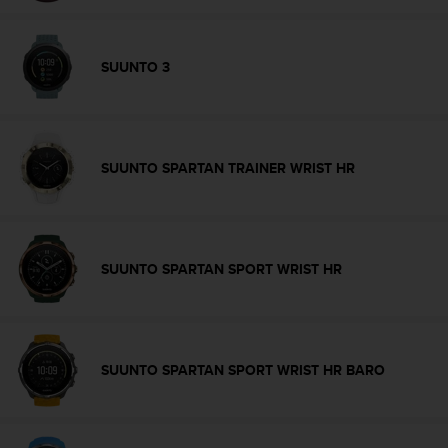
'
a
c
c
SUUNTO 3
e
s
s
i
b
SUUNTO SPARTAN TRAINER WRIST HR
i
l
i
t
é
SUUNTO SPARTAN SPORT WRIST HR
.
A
d
r
e
SUUNTO SPARTAN SPORT WRIST HR BARO
s
s
e
z