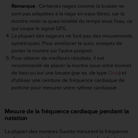
a
Remarque
: Certaines nages comme la brasse ne
c
sont pas adaptées à la nage en eaux libres, car la
c
e
montre reste la quasi-totalité du temps sous l'eau, ce
s
qui coupe le signal GPS.
s
La plupart des nageurs ne font pas des mouvements
i
symétriques. Pour améliorer le suivi, essayez de
b
porter la montre sur l'autre poignet.
i
l
Pour obtenir de meilleurs résultats, il est
i
recommandé de placer la montre sous votre bonnet
t
de bain ou sur une bouée (par ex. de type
Orca
) et
é
d'utiliser une ceinture de fréquence cardiaque de
d
poitrine pour mesurer votre rythme cardiaque.
u
c
o
n
Mesure de la fréquence cardiaque pendant la
t
natation
e
n
La plupart des montres Suunto mesurent la fréquence
u
W