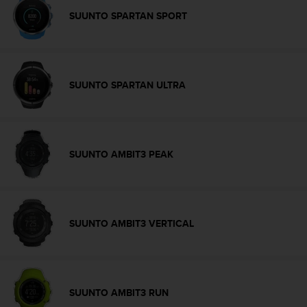
-
SUUNTO SPARTAN SPORT
v
o
u
s
a
SUUNTO SPARTAN ULTRA
u
S
e
r
v
SUUNTO AMBIT3 PEAK
i
c
e
c
l
SUUNTO AMBIT3 VERTICAL
i
e
n
t
s
SUUNTO AMBIT3 RUN
a