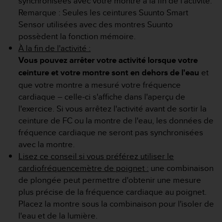
synchronisées avec votre montre à la fin de l'activité.
0
a
Remarque : Seules les ceintures Suunto Smart
i
Sensor utilisées avec des montres Suunto
n
possèdent la fonction mémoire.
s
À la fin de l'activité :
i
Vous pouvez arrêter votre activité lorsque votre
q
u
ceinture et votre montre sont en dehors de l'eau
et
'
que votre montre a mesuré votre fréquence
à
cardiaque – celle-ci s'affiche dans l'aperçu de
a
l'exercice. Si vous arrêtez l'activité avant de sortir la
s
s
ceinture de FC ou la montre de l'eau, les données de
u
fréquence cardiaque ne seront pas synchronisées
r
avec la montre.
e
Lisez ce conseil si vous préférez utiliser le
r
cardiofréquencemètre de poignet :
une combinaison
s
a
de plongée peut permettre d'obtenir une mesure
c
plus précise de la fréquence cardiaque au poignet.
o
Placez la montre sous la combinaison pour l'isoler de
n
l'eau et de la lumière.
f