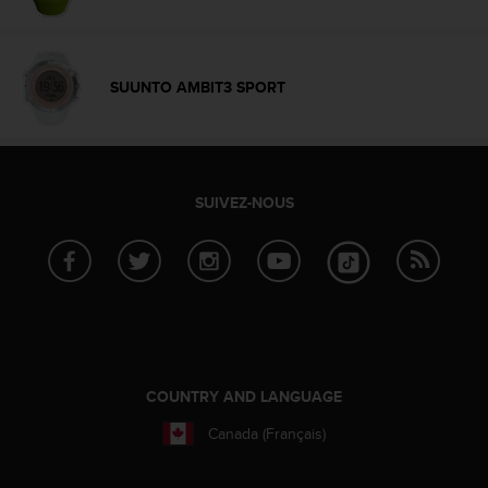
u
x
É
t
SUUNTO AMBIT3 SPORT
a
t
s
-
U
SUIVEZ-NOUS
n
i
s
a
u
+
1
8
5
COUNTRY AND LANGUAGE
5
2
Canada (Français)
5
8