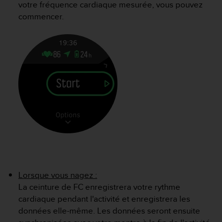
votre fréquence cardiaque mesurée, vous pouvez
l
i
commencer.
t
y
G
u
i
d
e
l
i
n
e
s
,
W
C
A
Lorsque vous nagez :
G
La ceinture de FC enregistrera votre rythme
)
cardiaque pendant l'activité et enregistrera les
2
données elle-même. Les données seront ensuite
.