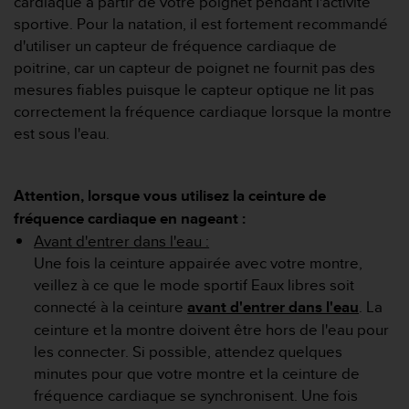
cardiaque à partir de votre poignet pendant l'activité
e
sportive. Pour la natation, il est fortement recommandé
b
d'utiliser un capteur de fréquence cardiaque de
(
poitrine, car un capteur de poignet ne fournit pas des
W
mesures fiables puisque le capteur optique ne lit pas
e
b
correctement la fréquence cardiaque lorsque la montre
C
est sous l'eau.
o
n
t
Attention, lorsque vous utilisez la ceinture de
e
n
fréquence cardiaque en nageant :
t
Avant d'entrer dans l'eau :
A
Une fois la ceinture appairée avec votre montre,
c
veillez à ce que le mode sportif Eaux libres soit
c
connecté à la ceinture
avant d'entrer dans l'eau
. La
e
s
ceinture et la montre doivent être hors de l'eau pour
s
les connecter. Si possible, attendez quelques
i
minutes pour que votre montre et la ceinture de
b
fréquence cardiaque se synchronisent. Une fois
i