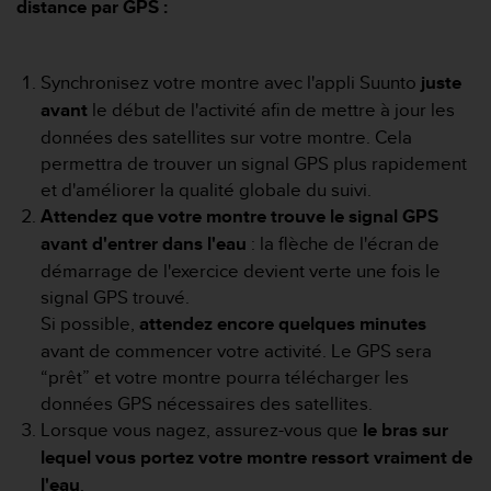
distance par GPS :
f
o
r
m
Synchronisez votre montre avec l'appli Suunto
juste
i
avant
le début de l'activité afin de mettre à jour les
t
données des satellites sur votre montre. Cela
é
permettra de trouver un signal GPS plus rapidement
a
et d'améliorer la qualité globale du suivi.
u
x
Attendez que votre montre trouve le signal GPS
d
avant d'entrer dans l'eau
: la flèche de l'écran de
i
démarrage de l'exercice devient verte une fois le
r
signal GPS trouvé.
e
c
Si possible,
attendez encore quelques minutes
t
avant de commencer votre activité. Le GPS sera
i
“prêt” et votre montre pourra télécharger les
v
données GPS nécessaires des satellites.
e
Lorsque vous nagez, assurez-vous que
le bras sur
s
d
lequel vous portez votre montre ressort vraiment de
'
l'eau
.