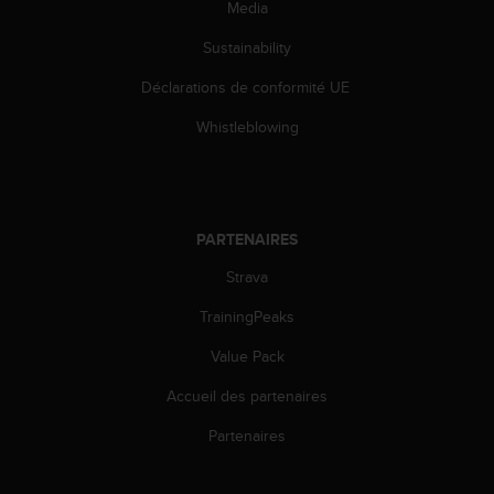
s
Media
p
Sustainability
o
u
Déclarations de conformité UE
r
a
Whistleblowing
c
c
é
d
e
PARTENAIRES
r
a
Strava
u
x
TrainingPeaks
i
Value Pack
n
f
Accueil des partenaires
o
r
Partenaires
m
a
t