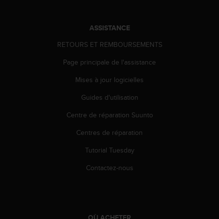
0
9
0
ASSISTANCE
0
(
RETOURS ET REMBOURSEMENTS
a
p
Page principale de l'assistance
p
e
Mises à jour logicielles
l
Guides d'utilisation
g
r
Centre de réparation Suunto
a
t
Centres de réparation
u
i
Tutorial Tuesday
t
)
Contactez-nous
s
i
v
o
u
OÙ ACHETER