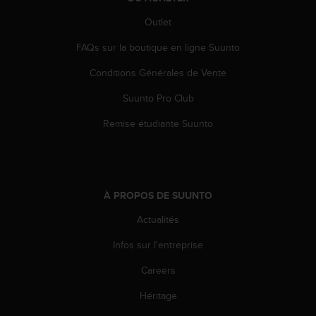
s
Outlet
r
e
FAQs sur la boutique en ligne Suunto
n
c
Conditions Générales de Vente
o
n
Suunto Pro Club
t
r
Remise étudiante Suunto
e
z
d
e
s
À PROPOS DE SUUNTO
p
Actualités
r
o
Infos sur l'entreprise
b
l
Careers
è
m
Héritage
e