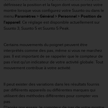
e
définissez la position et la façon dont vous portez votre
s
i
montre lorsque vous configurez votre Suunto ou dans le
t
menu
Paramètres > Général > Personnel > Position de
e
l'appareil
. Ce réglage est disponible actuellement sur
W
Suunto 3, Suunto 5 et Suunto 5 Peak.
e
b
a
u
Certains mouvements du poignet peuvent être
n
interprétés comme des pas, même si vous ne marchez
i
pas. Il est important de se rappeler que le compteur de
v
pas n'est qu'un indicateur de votre activité globale. Tout
e
mouvement contribue à votre activité.
a
u
A
A
Il peut exister des variations dans les résultats fournis
d
par différents appareils ou différentes marques qui
e
utilisent des méthodes différentes pour compter vos
c
pas.
o
n
D'après nos essais, le compteur de pas de votre montre