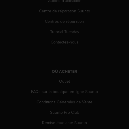
0
Guides d'utilisation
a
Centre de réparation Suunto
i
n
Centres de réparation
s
i
Tutorial Tuesday
q
u
Contactez-nous
'
à
a
s
s
OÙ ACHETER
u
r
Outlet
e
FAQs sur la boutique en ligne Suunto
r
s
Conditions Générales de Vente
a
c
Suunto Pro Club
o
n
Remise étudiante Suunto
f