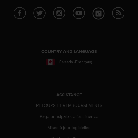
l
i
t
y
G
u
i
d
COUNTRY AND LANGUAGE
e
l
Canada (Français)
i
n
e
s
,
ASSISTANCE
W
C
RETOURS ET REMBOURSEMENTS
A
G
Page principale de l'assistance
)
2
Mises à jour logicielles
.