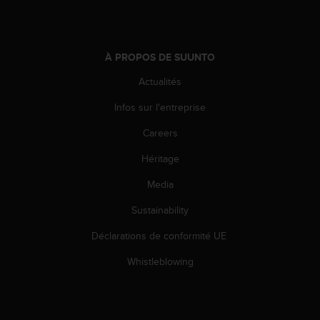
o
r
m
i
À PROPOS DE SUUNTO
t
é
Actualités
a
Infos sur l'entreprise
u
x
Careers
a
u
Héritage
t
r
Media
e
s
Sustainability
n
Déclarations de conformité UE
o
r
Whistleblowing
m
e
s
d