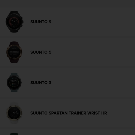
a
c
c
e
SUUNTO 9
s
s
i
b
i
SUUNTO 5
l
i
t
é
d
SUUNTO 3
u
c
o
n
t
SUUNTO SPARTAN TRAINER WRIST HR
e
n
u
W