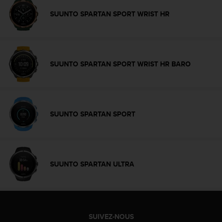
e
SUUNTO SPARTAN SPORT WRIST HR
b
(
W
e
b
SUUNTO SPARTAN SPORT WRIST HR BARO
C
o
n
t
e
SUUNTO SPARTAN SPORT
n
t
A
c
c
SUUNTO SPARTAN ULTRA
e
s
s
i
b
i
SUIVEZ-NOUS