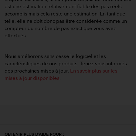
f
est une estimation relativement fiable des pas réels
o
accomplis mais cela reste une estimation. En tant que
r
telle, elle ne doit donc pas être considérée comme un
m
compteur du nombre de pas exact que vous avez
i
t
effectués.
é
a
u
Nous améliorons sans cesse le logiciel et les
x
caractéristiques de nos produits. Tenez-vous informés
d
des prochaines mises à jour.
En savoir plus sur les
i
r
mises à jour disponibles
.
e
c
t
i
v
e
s
d
'
OBTENIR PLUS D'AIDE POUR :