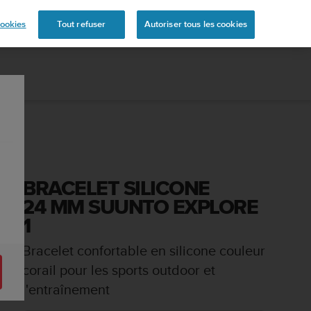
mande
ookies
Tout refuser
Autoriser tous les cookies
BRACELET SILICONE
24 MM SUUNTO EXPLORE
1
Bracelet confortable en silicone couleur
corail pour les sports outdoor et
l'entraînement