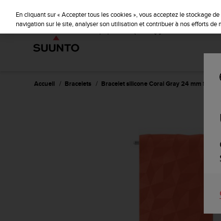
S
P
🔺Suu
⏸
u
En cliquant sur « Accepter tous les cookies », vous acceptez le stockage de 
a
u
navigation sur le site, analyser son utilisation et contribuer à nos efforts d
u
n
s
t
e
o
s
'
e
Accueil
Bracelets
Bracelet silicone Coral Gray 24 mm Suunto
n
g
a
g
e
à
a
m
e
n
e
r
c