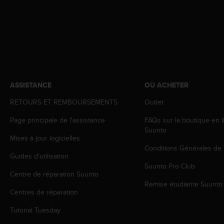
o
r
m
i
t
é
a
u
ASSISTANCE
OÙ ACHETER
x
a
RETOURS ET REMBOURSEMENTS
Outlet
u
t
Page principale de l'assistance
FAQs sur la boutique en l
r
Suunto
e
Mises à jour logicielles
s
Conditions Générales de
Guides d'utilisation
n
Suunto Pro Club
o
Centre de réparation Suunto
r
Remise étudiante Suunto
m
Centres de réparation
e
s
Tutorial Tuesday
d