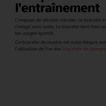
a
l'entraînement
c
c
e
Composé de silicone robuste, ce bracelet à 
s
s
changé sans outils. Le bracelet tient bien s
i
les usages sportifs.
b
i
Ce bracelet de montre est aussi élégant av
l
l'utilisation de l'un des
bracelets de plongé
i
t
é
d
u
c
o
n
t
e
n
u
W