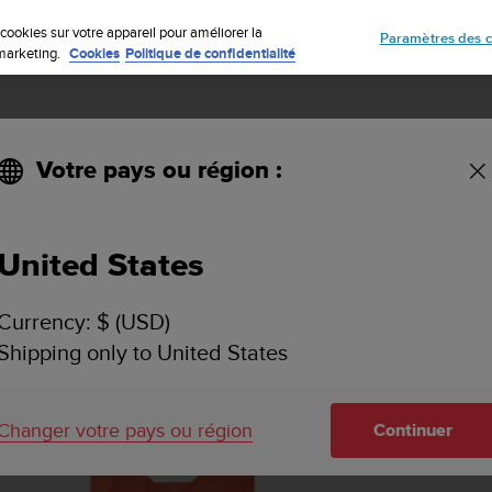
nto Core 2 | Montre d’extérieur ABC – conçue pour l’aventure.
Inscrivez-vous à la newsletter et obtenez 5% de remise
| Retours faciles
Précom
cookies sur votre appareil pour améliorer la
Paramètres des c
e marketing.
Cookies
Politique de confidentialité
Votre pays ou région :
 Explore 1 taille M
United States
Currency: $ (USD)
Shipping only to United States
Changer votre pays ou région
Continuer