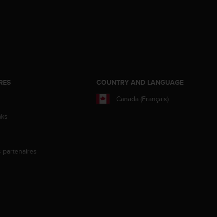
RES
COUNTRY AND LANGUAGE
Canada (Français)
aks
s partenaires
s