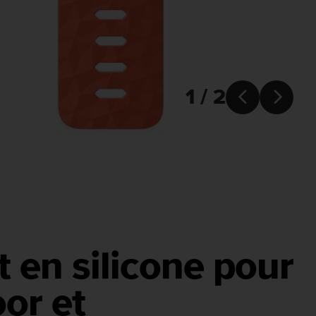
1 / 2


t en silicone pour
oor et