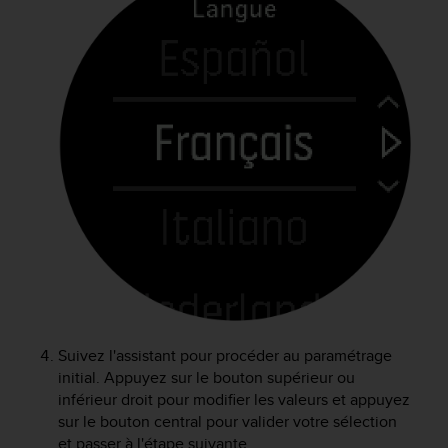
a
c
c
e
s
s
i
b
i
l
i
t
é
d
u
c
o
n
Suivez l'assistant pour procéder au paramétrage
t
initial. Appuyez sur le bouton supérieur ou
e
inférieur droit pour modifier les valeurs et appuyez
n
sur le bouton central pour valider votre sélection
u
et passer à l'étape suivante.
W