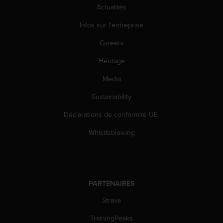
o
Actualités
r
Infos sur l'entreprise
m
i
Careers
t
é
Héritage
a
u
Media
x
a
Sustainability
u
Déclarations de conformité UE
t
r
Whistleblowing
e
s
n
o
r
PARTENAIRES
m
e
Strava
s
d
TrainingPeaks