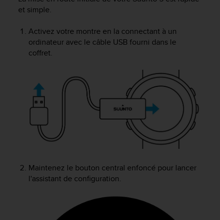
e
et simple.
s
i
t
Activez votre montre en la connectant à un
e
ordinateur avec le câble USB fourni dans le
W
coffret.
e
b
a
u
n
i
v
e
a
u
A
Maintenez le bouton central enfoncé pour lancer
A
d
l'assistant de configuration.
e
c
o
n