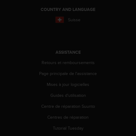
l
i
COUNTRY AND LANGUAGE
t
Suisse
y
G
u
i
d
e
ASSISTANCE
l
Retours et remboursements
i
n
Page principale de l'assistance
e
s
Mises à jour logicielles
,
W
Guides d'utilisation
C
A
Centre de réparation Suunto
G
Centres de réparation
)
2
Tutorial Tuesday
.