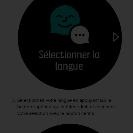
f
o
r
m
i
t
é
a
u
x
d
i
r
e
c
t
i
Sélectionnez votre langue en appuyant sur le
v
bouton supérieur ou inférieur droit et confirmez
e
votre sélection avec le bouton central.
s
d
'