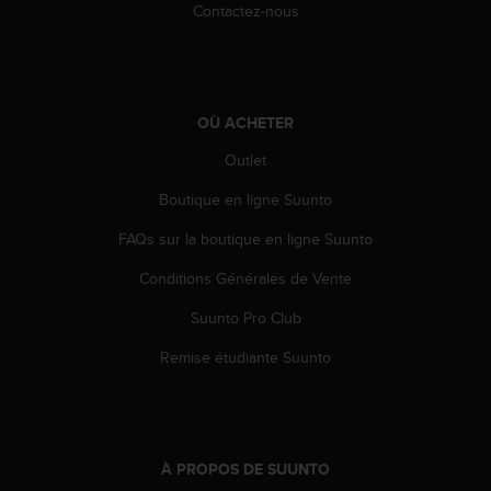
0
Contactez-nous
a
i
n
s
i
OÙ ACHETER
q
u
Outlet
'
à
Boutique en ligne Suunto
a
FAQs sur la boutique en ligne Suunto
s
s
Conditions Générales de Vente
u
r
Suunto Pro Club
e
r
Remise étudiante Suunto
s
a
c
o
n
À PROPOS DE SUUNTO
f