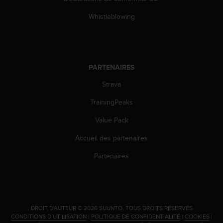
0
a
Whistleblowing
i
n
s
i
q
PARTENAIRES
u
'
Strava
à
a
TrainingPeaks
s
Value Pack
s
u
Accueil des partenaires
r
e
Partenaires
r
s
a
c
o
.
DROIT D'AUTEUR © 2026 SUUNTO.
TOUS DROITS RÉSERVÉS.
n
CONDITIONS D’UTILISATION
|
POLITIQUE DE CONFIDENTIALITÉ
|
COOKIES
|
f