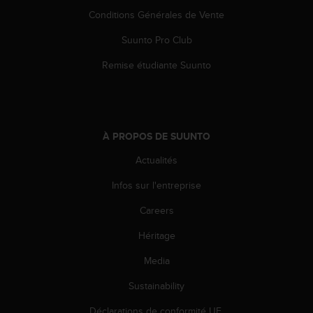
l
Conditions Générales de Vente
i
t
Suunto Pro Club
y
G
Remise étudiante Suunto
u
i
d
e
l
À PROPOS DE SUUNTO
i
Actualités
n
e
Infos sur l'entreprise
s
,
Careers
W
C
Héritage
A
G
Media
)
Sustainability
2
.
Déclarations de conformité UE