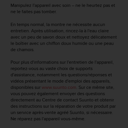
e
Manipulez l'appareil avec soin – ne le heurtez pas et
s
ne le faites pas tomber.
i
t
e
En temps normal, la montre ne nécessite aucun
W
entretien. Après utilisation, rincez-la à l'eau claire
e
avec un peu de savon doux et nettoyez délicatement
b
le boîtier avec un chiffon doux humide ou une peau
a
de chamois.
u
n
Pour plus d'informations sur l'entretien de l'appareil,
i
reportez-vous au vaste choix de supports
v
d'assistance, notamment les questions/réponses et
e
a
vidéos présentant le mode d'emploi des appareils,
u
disponibles sur
www.suunto.com
. Sur ce même site,
A
vous pouvez également envoyer des questions
A
directement au Centre de contact Suunto et obtenir
d
des instructions sur la réparation de votre produit par
e
un service après-vente agréé Suunto, si nécessaire.
c
Ne réparez pas l'appareil vous-même.
o
n