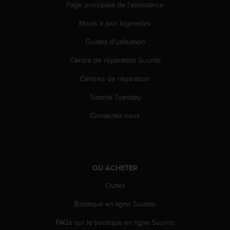
Page principale de l'assistance
e
b
Mises à jour logicielles
(
W
Guides d'utilisation
e
Centre de réparation Suunto
b
C
Centres de réparation
o
n
Tutorial Tuesday
t
e
Contactez-nous
n
t
A
c
c
OÙ ACHETER
e
s
Outlet
s
Boutique en ligne Suunto
i
b
FAQs sur la boutique en ligne Suunto
i