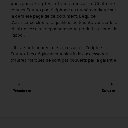
Vous pouvez également vous adresser au Centre de
f
contact Suunto par téléphone au numéro indiqué sur
o
r
la dernière page de ce document. L'équipe
m
d'assistance clientèle qualifiée de Suunto vous aidera
i
et, si nécessaire, dépannera votre produit au cours de
t
l'appel.
é
a
Utilisez uniquement des accessoires d'origine
u
Suunto. Les dégâts imputables à des accessoires
x
d'autres marques ne sont pas couverts par la garantie.
d
i
r
e
c
t
Précédent
Suivant
i
v
e
s
d
'