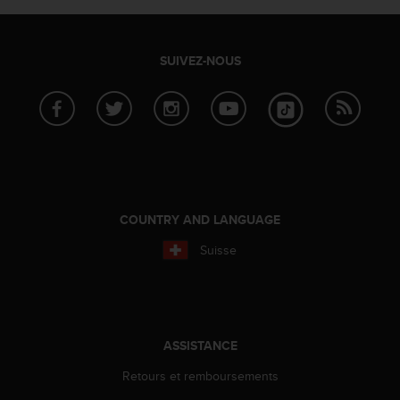
a
c
c
e
SUIVEZ-NOUS
s
s
i
b
i
l
i
t
é
COUNTRY AND LANGUAGE
d
Suisse
u
c
o
n
t
e
ASSISTANCE
n
Retours et remboursements
u
W