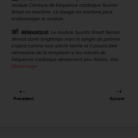
f
module
Ceinture de fréquence cardiaque Suunto
o
Smart
en machine. Le lavage en machine peut
r
endommager le module.
m
i
Le module Suunto Smart Sensor
REMARQUE:
t
devrait durer longtemps mais la sangle de poitrine
é
s'usera comme tout article textile et il pourra être
a
nécessaire de la remplacer si les relevés de
u
fréquence cardiaque deviennent peu fiables. Voir
x
d
Dépannage
i
r
e
c
t
Précédent
Suivant
i
v
e
s
d
'