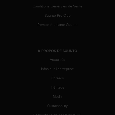
l
Conditions Générales de Vente
i
t
Suunto Pro Club
y
G
Remise étudiante Suunto
u
i
d
e
l
À PROPOS DE SUUNTO
i
n
Actualités
e
Infos sur l'entreprise
s
,
Careers
W
C
Héritage
A
G
Media
)
2
Sustainability
.