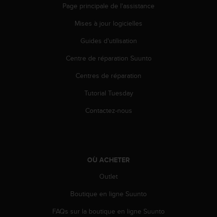
Page principale de l'assistance
e
b
Mises à jour logicielles
(
W
Guides d'utilisation
e
b
Centre de réparation Suunto
C
Centres de réparation
o
n
Tutorial Tuesday
t
e
Contactez-nous
n
t
A
c
c
OÙ ACHETER
e
s
Outlet
s
i
Boutique en ligne Suunto
b
FAQs sur la boutique en ligne Suunto
i