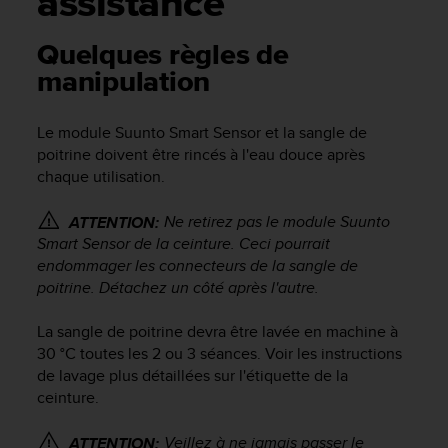
assistance
e
s
i
Quelques règles de
t
manipulation
e
W
e
Le module Suunto Smart Sensor et la sangle de
b
poitrine doivent être rincés à l'eau douce après
a
chaque utilisation.
u
n
Ne retirez pas le module Suunto
i
ATTENTION:
v
Smart Sensor de la ceinture. Ceci pourrait
e
endommager les connecteurs de la sangle de
a
poitrine. Détachez un côté après l'autre.
u
A
La sangle de poitrine devra être lavée en machine à
A
30 °C toutes les 2 ou 3 séances. Voir les instructions
d
de lavage plus détaillées sur l'étiquette de la
e
ceinture.
c
o
n
Veillez à ne jamais passer le
ATTENTION: