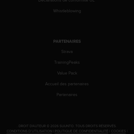
Déclarations de conformité UE
0
a
Whistleblowing
i
n
s
i
q
PARTENAIRES
u
'
Strava
à
a
TrainingPeaks
s
s
Value Pack
u
Accueil des partenaires
r
e
Partenaires
r
s
a
c
o
n
.
DROIT D'AUTEUR © 2026 SUUNTO.
TOUS DROITS RÉSERVÉS.
CONDITIONS D’UTILISATION
|
POLITIQUE DE CONFIDENTIALITÉ
|
COOKIES
|
f