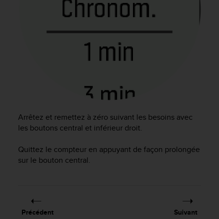
0
a
i
n
s
i
q
u
'
à
a
s
Arrêtez et remettez à zéro suivant les besoins avec
s
les boutons central et inférieur droit.
u
r
e
Quittez le compteur en appuyant de façon prolongée
r
sur le bouton central.
s
a
c
o
n
Précédent
Suivant
f