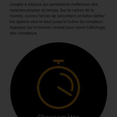
e
compte à rebours qui permettent d'effectuer des
s
mesures simples du temps. Sur le cadran de la
i
montre, ouvrez l'écran de lancement et faites défiler
t
les options vers le haut jusqu'à l'icône du compteur.
e
W
Appuyez sur le bouton central pour ouvrir l'affichage
e
des compteurs.
b
a
u
n
i
v
e
a
u
A
A
d
e
c
o
n