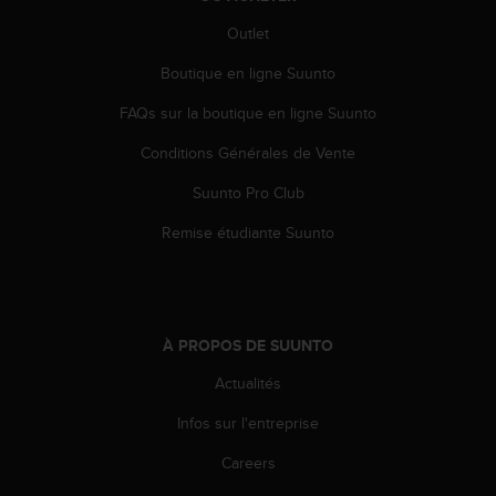
-
Outlet
v
o
Boutique en ligne Suunto
u
s
FAQs sur la boutique en ligne Suunto
a
u
Conditions Générales de Vente
S
Suunto Pro Club
e
r
Remise étudiante Suunto
v
i
c
e
c
À PROPOS DE SUUNTO
l
i
Actualités
e
n
Infos sur l'entreprise
t
s
Careers
a