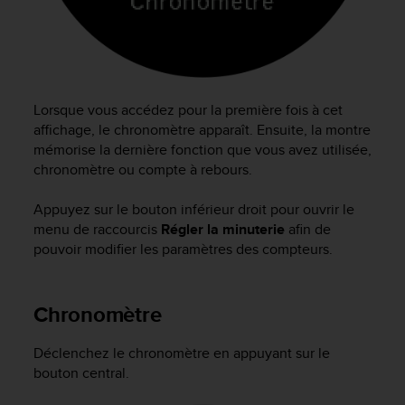
f
o
r
m
i
t
Lorsque vous accédez pour la première fois à cet
é
affichage, le chronomètre apparaît. Ensuite, la montre
a
mémorise la dernière fonction que vous avez utilisée,
u
chronomètre ou compte à rebours.
x
d
Appuyez sur le bouton inférieur droit pour ouvrir le
i
menu de raccourcis
Régler la minuterie
afin de
r
e
pouvoir modifier les paramètres des compteurs.
c
t
i
Chronomètre
v
e
Déclenchez le chronomètre en appuyant sur le
s
bouton central.
d
'