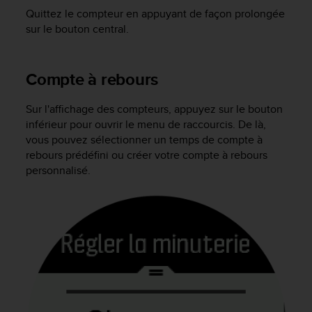
l
Quittez le compteur en appuyant de façon prolongée
i
sur le bouton central.
t
y
G
Compte à rebours
u
i
d
Sur l'affichage des compteurs, appuyez sur le bouton
e
inférieur pour ouvrir le menu de raccourcis. De là,
l
vous pouvez sélectionner un temps de compte à
i
rebours prédéfini ou créer votre compte à rebours
n
personnalisé.
e
s
,
W
C
A
G
)
2
.