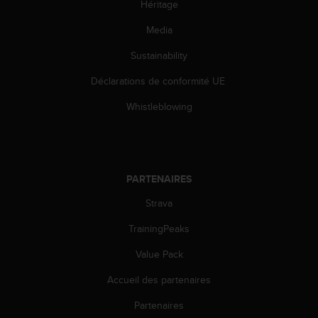
Héritage
u
x
Media
É
t
Sustainability
a
t
Déclarations de conformité UE
s
-
Whistleblowing
U
n
i
s
a
PARTENAIRES
u
Strava
+
1
TrainingPeaks
8
5
Value Pack
5
2
Accueil des partenaires
5
8
Partenaires