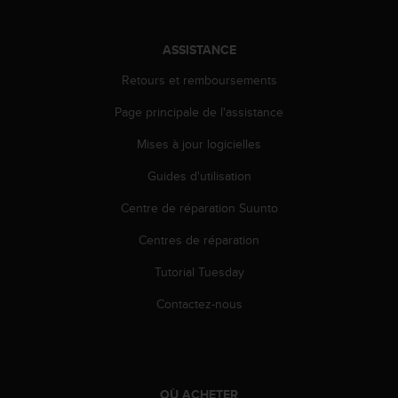
'
a
c
ASSISTANCE
c
e
Retours et remboursements
s
s
Page principale de l'assistance
i
Mises à jour logicielles
b
i
Guides d'utilisation
l
i
Centre de réparation Suunto
t
é
Centres de réparation
.
A
Tutorial Tuesday
d
Contactez-nous
r
e
s
s
e
OÙ ACHETER
z