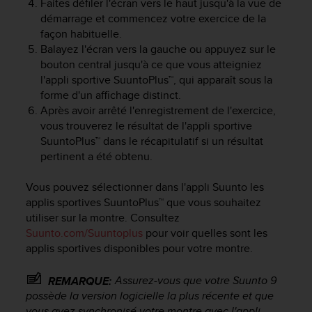
Faites défiler l'écran vers le haut jusqu'à la vue de
f
démarrage et commencez votre exercice de la
o
façon habituelle.
r
Balayez l'écran vers la gauche ou appuyez sur le
m
bouton central jusqu'à ce que vous atteigniez
i
l'appli sportive SuuntoPlus™, qui apparaît sous la
t
é
forme d'un affichage distinct.
a
Après avoir arrêté l'enregistrement de l'exercice,
u
vous trouverez le résultat de l'appli sportive
x
SuuntoPlus™ dans le récapitulatif si un résultat
d
pertinent a été obtenu.
i
r
Vous pouvez sélectionner dans l'appli Suunto les
e
applis sportives SuuntoPlus™ que vous souhaitez
c
utiliser sur la montre. Consultez
t
i
Suunto.com/Suuntoplus
pour voir quelles sont les
v
applis sportives disponibles pour votre montre.
e
s
Assurez-vous que votre
Suunto 9
REMARQUE:
d
possède la version logicielle la plus récente et que
'
vous avez synchronisé votre montre avec l'appli