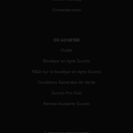
l
i
Contactez-nous
t
y
G
u
i
OÙ ACHETER
d
e
Outlet
l
Boutique en ligne Suunto
i
n
FAQs sur la boutique en ligne Suunto
e
s
Conditions Générales de Vente
,
W
Suunto Pro Club
C
A
Remise étudiante Suunto
G
)
2
.