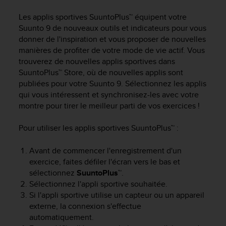
e
s
Les applis sportives SuuntoPlus™ équipent votre
i
Suunto 9
de nouveaux outils et indicateurs pour vous
t
donner de l'inspiration et vous proposer de nouvelles
e
manières de profiter de votre mode de vie actif. Vous
W
trouverez de nouvelles applis sportives dans
e
b
SuuntoPlus™ Store, où de nouvelles applis sont
a
publiées pour votre
Suunto 9
. Sélectionnez les applis
u
qui vous intéressent et synchronisez-les avec votre
n
montre pour tirer le meilleur parti de vos exercices !
i
v
Pour utiliser les applis sportives SuuntoPlus™ :
e
a
Avant de commencer l'enregistrement d'un
u
exercice, faites défiler l'écran vers le bas et
A
sélectionnez
SuuntoPlus™
.
A
d
Sélectionnez l'appli sportive souhaitée.
e
Si l'appli sportive utilise un capteur ou un appareil
c
externe, la connexion s'effectue
o
automatiquement.
n