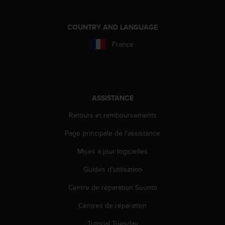
e
b
COUNTRY AND LANGUAGE
(
W
France
e
b
C
o
n
ASSISTANCE
t
e
Retours et remboursements
n
t
Page principale de l'assistance
A
c
Mises à jour logicielles
c
e
Guides d'utilisation
s
Centre de réparation Suunto
s
i
Centres de réparation
b
i
Tutorial Tuesday