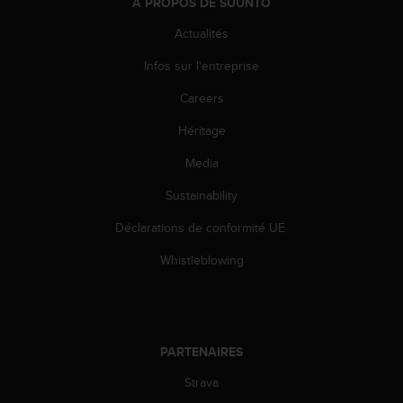
0
À PROPOS DE SUUNTO
a
Actualités
i
n
Infos sur l'entreprise
s
i
Careers
q
u
Héritage
'
à
Media
a
Sustainability
s
s
Déclarations de conformité UE
u
r
Whistleblowing
e
r
s
a
c
PARTENAIRES
o
n
Strava
f