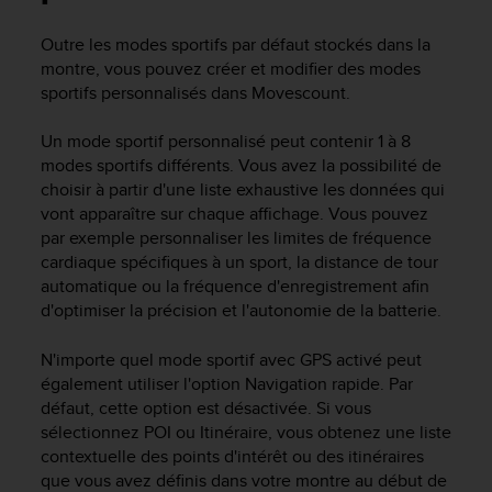
e
s
Outre les modes sportifs par défaut stockés dans la
i
montre, vous pouvez créer et modifier des modes
t
e
sportifs personnalisés dans Movescount.
W
e
Un mode sportif personnalisé peut contenir 1 à 8
b
modes sportifs différents. Vous avez la possibilité de
a
choisir à partir d'une liste exhaustive les données qui
u
vont apparaître sur chaque affichage. Vous pouvez
n
par exemple personnaliser les limites de fréquence
i
cardiaque spécifiques à un sport, la distance de tour
v
automatique ou la fréquence d'enregistrement afin
e
a
d'optimiser la précision et l'autonomie de la batterie.
u
A
N'importe quel mode sportif avec GPS activé peut
A
également utiliser l'option Navigation rapide. Par
d
défaut, cette option est désactivée. Si vous
e
sélectionnez POI ou Itinéraire, vous obtenez une liste
c
contextuelle des points d'intérêt ou des itinéraires
o
que vous avez définis dans votre montre au début de
n