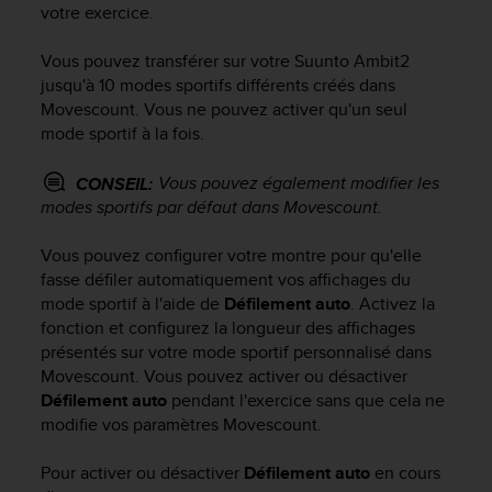
votre exercice.
f
o
r
Vous pouvez transférer sur votre
Suunto Ambit2
m
jusqu'à 10 modes sportifs différents créés dans
i
Movescount. Vous ne pouvez activer qu'un seul
t
mode sportif à la fois.
é
a
Vous pouvez également modifier les
CONSEIL:
u
modes sportifs par défaut dans Movescount.
x
d
Vous pouvez configurer votre montre pour qu'elle
i
fasse défiler automatiquement vos affichages du
r
e
mode sportif à l'aide de
Défilement auto
. Activez la
c
fonction et configurez la longueur des affichages
t
présentés sur votre mode sportif personnalisé dans
i
Movescount. Vous pouvez activer ou désactiver
v
Défilement auto
pendant l'exercice sans que cela ne
e
modifie vos paramètres Movescount.
s
d
Pour activer ou désactiver
Défilement auto
en cours
'