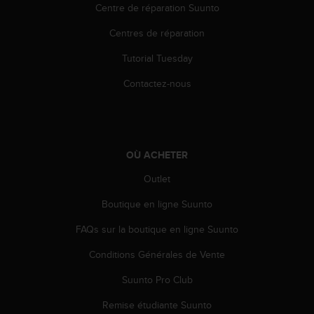
0
Centre de réparation Suunto
a
i
Centres de réparation
n
s
Tutorial Tuesday
i
Contactez-nous
q
u
'
à
a
s
OÙ ACHETER
s
Outlet
u
r
Boutique en ligne Suunto
e
r
FAQs sur la boutique en ligne Suunto
s
a
Conditions Générales de Vente
c
Suunto Pro Club
o
n
Remise étudiante Suunto
f