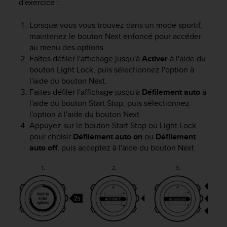
d'exercice :
a
c
c
Lorsque vous vous trouvez dans un mode sportif,
e
maintenez le bouton
Next
enfoncé pour accéder
s
au menu des options.
s
Faites défiler l'affichage jusqu'à
Activer
à l'aide du
i
bouton
Light Lock
, puis sélectionnez l'option à
b
l'aide du bouton
Next
.
i
Faites défiler l'affichage jusqu'à
Défilement auto
à
l
l'aide du bouton
Start Stop
, puis sélectionnez
i
l'option à l'aide du bouton
Next
.
t
é
Appuyez sur le bouton
Start Stop
ou
Light Lock
d
pour choisir
Défilement auto on
ou
Défilement
u
auto off
, puis acceptez à l'aide du bouton
Next
.
c
o
n
t
e
n
u
W