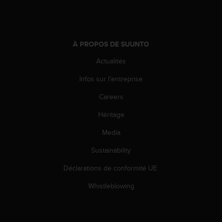
o
r
m
i
À PROPOS DE SUUNTO
t
é
Actualités
a
u
Infos sur l'entreprise
x
a
Careers
u
Héritage
t
r
Media
e
s
Sustainability
n
o
Déclarations de conformité UE
r
m
Whistleblowing
e
s
d