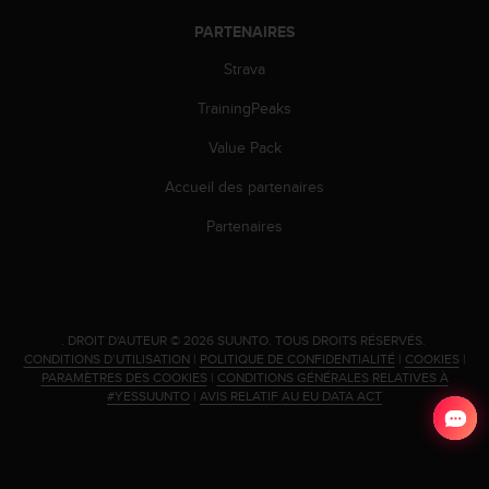
'
a
PARTENAIRES
c
Strava
c
e
TrainingPeaks
s
s
Value Pack
i
b
Accueil des partenaires
i
l
Partenaires
i
t
é
.
A
.
DROIT D'AUTEUR © 2026 SUUNTO.
TOUS DROITS RÉSERVÉS.
d
CONDITIONS D’UTILISATION
|
POLITIQUE DE CONFIDENTIALITÉ
|
COOKIES
|
r
PARAMÈTRES DES COOKIES
|
CONDITIONS GÉNÉRALES RELATIVES À
#YESSUUNTO
|
AVIS RELATIF AU EU DATA ACT
e
s
s
e
z