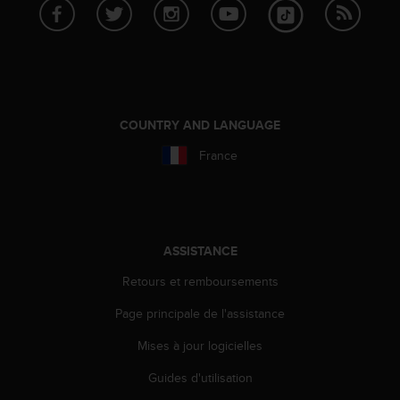
l
i
t
y
G
u
i
COUNTRY AND LANGUAGE
d
e
France
l
i
n
e
s
ASSISTANCE
,
W
Retours et remboursements
C
A
Page principale de l'assistance
G
Mises à jour logicielles
)
2
Guides d'utilisation
.